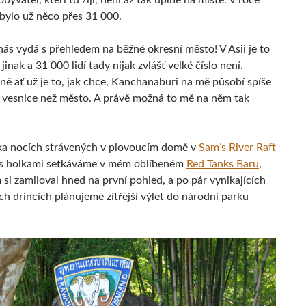
byvatel, kteří tu žijí, není až tak úplně na místě. V roce
 bylo už něco přes 31 000.
nás vydá s přehledem na běžné okresní město! V Asii je to
 jinak a 31 000 lidí tady nijak zvlášť velké číslo není.
ě ať už je to, jak chce, Kanchanaburi na mě působí spíše
á vesnice než město. A právě možná to mě na něm tak
ka nocích strávených v plovoucím domě v
Sam’s River Raft
s holkami setkáváme v mém oblíbeném
Red Tanks Baru
,
 si zamiloval hned na první pohled, a po pár vynikajících
ch drincích plánujeme zítřejší výlet do národní parku