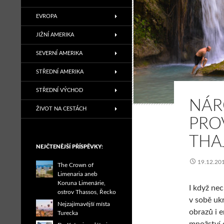
EVROPA
JIŽNÍ AMERIKA
SEVERNÍ AMERIKA
STŘEDNÍ AMERIKA
STŘEDNÍ VÝCHOD
NÁR
ŽIVOT NA CESTÁCH
PRO
THA
NEJČTENĚJŠÍ PŘÍSPĚVKY:
19.12.20
The Crown of
Limenaria aneb
Koruna Limenárie,
I když ne
ostrov Thassos, Řecko
v sobě uk
Nejzajímavější místa
obrazů i 
Turecka