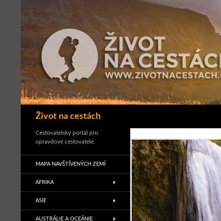
Přejít
k
obsahu
webu
Hledat
Život na cestách
Cestovatelský portál pro
opravdové cestovatele.
MAPA NAVŠTÍVENÝCH ZEMÍ
AFRIKA
ASIE
AUSTRÁLIE A OCEÁNIE