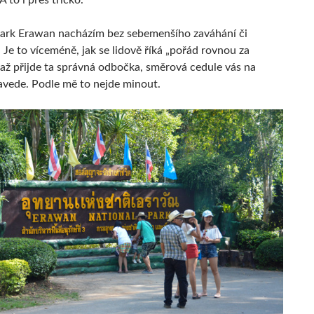
 to i přes tričko.
ark Erawan nacházím bez sebemenšího zaváhání či
Je to víceméně, jak se lidově říká „pořád rovnou za
 až přijde ta správná odbočka, směrová cedule vás na
vede. Podle mě to nejde minout.