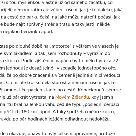
si s tou myšlenkou vlastně už od samého začátku, co
řijeli, nemám zatím ale vůbec tušení, jak je to daleko, jaká
 na cestě do parku čeká, na jaké můžu natrefit počasí, jak
é bude najít správný směr a trasu a taky jestli někde
a nějakou benzínku apod.
 zase po dlouhé době na „motorce“ s větrem ve vlasech je
elkým lákadlem, a tak jsem rozhodnutý – vyrážím do
a skútru. Podle zjištění v mapách by to mělo být cca 72
em jednoduše dosažitelné i v sedadle jednostopého oře,
dá, že po dobře značené a víceméně jediné silnici vedoucí
m. Co mi ale trošku dělá starost a nemám tušení, jak to
přítomnost čerpacích stanic po cestě. Koneckonců jsem se
le už párkrát vytrestal na
Novém Zélandu
, kdy jsem s
a rtu bral na lehkou váhu cedule typu „poslední čerpací
ro příštích 180 km“ apod. A taky spotřeba mého skútru,
ravdu po pár hodinách ježdění odhadnout nedokážu.
zději ukazuje, obavy to byly celkem oprávněné, protože