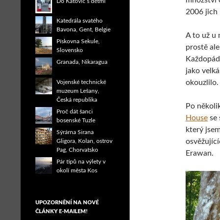
množství o
Do Katovic s dětmi
2006 jich
Katedrála svatého
Bavona, Gent, Belgie
A to už u 
Pískovna Sekule,
prostě ale
Slovensko
Každopádn
Granada, Nikaragua
jako velk
okouzlilo.
Vojenské technické
muzeum Lešany,
Česká republika
Po několi
Proč dát šanci
House
se 
bosenské Tuzle
který jsem
Sýrárna Sirana
osvěžující
Gligora, Kolan, ostrov
Pag, Chorvatsko
Erawan.
Pár tipů na výlety v
okolí města Kos
UPOZORNĚNÍ NA NOVÉ
ČLÁNKY E-MAILEM!