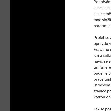
Pohrávám 
jsme sem p
silnice mě
moc složit
narazím n
Projet se
opravdu v
Erawanu n
km a celk
navíc se z
tím směre
bude, je 
právě tímh
úsměvem n
stanice p
kterou op
Jak se po