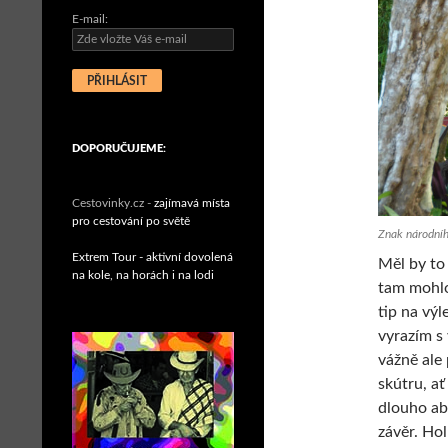
E-mail:
DOPORUČUJEME:
Cestovinky.cz -
zajímavá místa
pro cestování po světě
Znak národníh
Extrem Tour - aktivní dovolená
Měl by to
na kole, na horách i na lodi
tam mohlo 
tip na výl
vyrazím s 
vážně ale
skútru, ať
dlouho ab
závěr. Hol