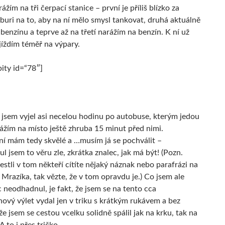
ážím na tři čerpací stanice – první je příliš blízko za
uri na to, aby na ní mělo smysl tankovat, druhá aktuálně
benzínu a teprve až na třetí narážím na benzín. K ní už
jíždím téměř na výpary.
ty id=“78″]
e jsem vyjel asi necelou hodinu po autobuse, kterým jedou
rážím na místo ještě zhruba 15 minut před nimi.
í mám tedy skvělé a …musím já se pochválit –
 jsem to věru zle, zkrátka znalec, jak má být! (Pozn.
estli v tom někteří cítíte nějaký náznak nebo parafrázi na
Mrazíka, tak vězte, že v tom opravdu je.) Co jsem ale
 neodhadnul, je fakt, že jsem se na tento cca
ový výlet vydal jen v triku s krátkým rukávem a bez
že jsem se cestou vcelku solidně spálil jak na krku, tak na