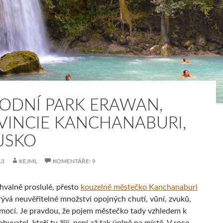
ODNÍ PARK ERAWAN,
VINCIE KANCHANABURI,
JSKO
13
KEJML
KOMENTÁŘE: 9
chvalně proslulé, přesto
kouzelné městečko Kanchanaburi
rývá neuvěřitelné množství opojných chutí, vůní, zvuků,
emocí. Je pravdou, že pojem městečko tady vzhledem k