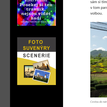
sám si tím
v tom par
volbou.
Cestou do nár