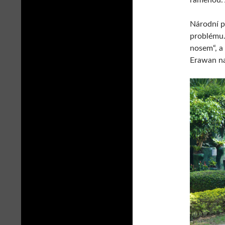
ramenou. A
Národní p
problému. 
nosem“, a
Erawan na