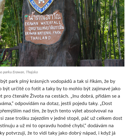
o parku Erawan, Thajsko
 být park plný krásných vodopádů a tak si říkám, že by
být určitě co fotit a taky by to mohlo být zajímavé jako
et pro čtenáře Života na cestách. „Inu dobrá, přidám se a
váma,“ odpovídám na dotaz, jestli pojedu taky. „Dost
 přemýšlím nad tím, že bych tento výlet absolvoval na
 si zase trošku zajezdím v jedné stopě, páč už celkem dost
stinuju a už mi to opravdu hodně chybí,“ dodávám na
ky potvrzují, že to vidí taky jako dobrý nápad, i když já