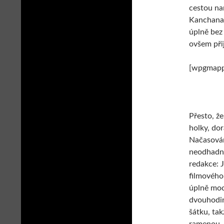
cestou nar
Kanchanab
úplně bez 
ovšem při
[wpgmappi
Přesto, ž
holky, do
Načasován
neodhadnul
redakce: J
filmového 
úplně moc
dvouhodin
šátku, tak