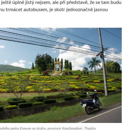
 ještě úplně jistý nejsem, ale při představě, že se tam budu
nu trmácet autobusem, je skútr jednoznačně jasnou
odního parku Erawan na skútru, provincie Kanchanaburi, Thajsko