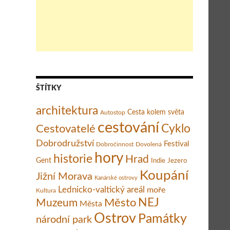
ŠTÍTKY
architektura
Cesta kolem světa
Autostop
cestování
Cestovatelé
Cyklo
Dobrodružství
Festival
Dobročinnost
Dovolená
hory
historie
Hrad
Gent
Indie
Jezero
Koupání
Jižní Morava
Kanárské ostrovy
Lednicko-valtický areál
moře
Kultura
Město
NEJ
Muzeum
Města
Ostrov
Památky
národní park