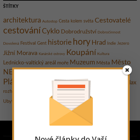
ŠTÍTKY
architektura
Cestovatelé
Cesta kolem světa
Autostop
cestování
Cyklo
Dobrodružství
Dobročinnost
hory
historie
Hrad
Festival
Gent
Dovolená
Indie
Jezero
Koupání
Jižní Morava
Kultura
Kanárské ostrovy
Město
Muzeum
Lednicko-valtický areál
moře
Města
Ostrov
Památky
NEJ
národní park
Plavba lodí
Pláž
Praktické rady
Pěšky
Relax
Promítání
putování
Rozhovor
Travel Bible
rozhledna
Tipy na výlet
Stavby
UNESCO
Ubytování
Život na cestách
Výlet
Nové články do Vaší