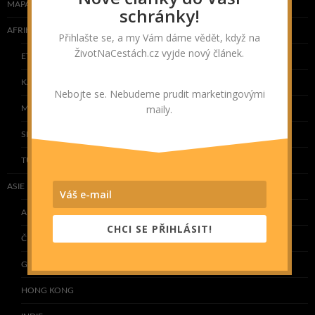
MAPA NAVŠTÍVENÝCH ZEMÍ
schránky!
AFRIKA
Přihlašte se, a my Vám dáme vědět, když na
ŽivotNaCestách.cz vyjde nový článek.
ETIOPIE
KAPVERDY
Nebojte se. Nebudeme prudit marketingovými
maily.
MAROKO
SENEGAL
TUNISKO
ASIE
ARMÉNIE
CHCI SE PŘIHLÁSIT!
ČÍNA
GRUZIE
HONG KONG