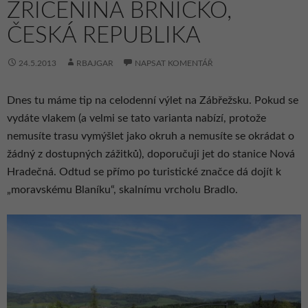
ZŘÍCENINA BRNÍČKO,
ČESKÁ REPUBLIKA
24.5.2013
RBAJGAR
NAPSAT KOMENTÁŘ
Dnes tu máme tip na celodenní výlet na Zábřežsku. Pokud se
vydáte vlakem (a velmi se tato varianta nabízí, protože
nemusíte trasu vymýšlet jako okruh a nemusíte se okrádat o
žádný z dostupných zážitků), doporučuji jet do stanice Nová
Hradečná. Odtud se přímo po turistické značce dá dojít k
„moravskému Blaníku“, skalnímu vrcholu Bradlo.