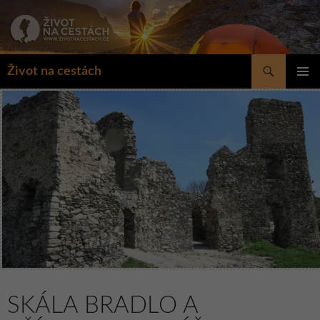
Přejít
k
obsahu
webu
Hledat
Život na cestách
ZÁKLAD
NAVIGA
MENU
SKÁLA BRADLO A