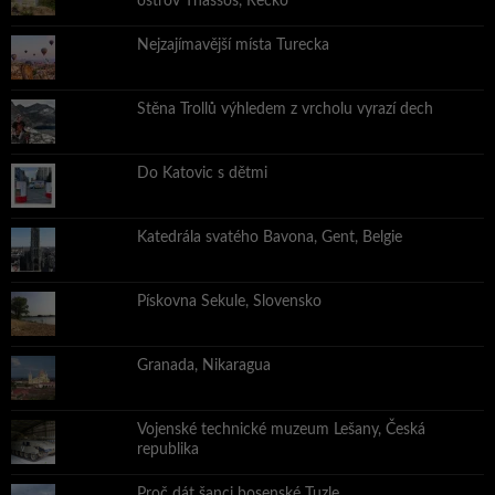
ostrov Thassos, Řecko
Nejzajímavější místa Turecka
Stěna Trollů výhledem z vrcholu vyrazí dech
Do Katovic s dětmi
Katedrála svatého Bavona, Gent, Belgie
Pískovna Sekule, Slovensko
Granada, Nikaragua
Vojenské technické muzeum Lešany, Česká
republika
Proč dát šanci bosenské Tuzle