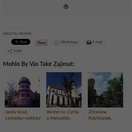
SDÍLEJTE, PROSÍM:
WhatsApp
E-mail
Další
Mohlo By Vás Také Zajímat:
Janův hrad,
Kostel sv. Cyrila
Zřícenina
Lednicko-valtický
a Metoděje,
Rabštejnek,
areál, Česká
Březová, Česká
Pardubický kraj
republika
republika