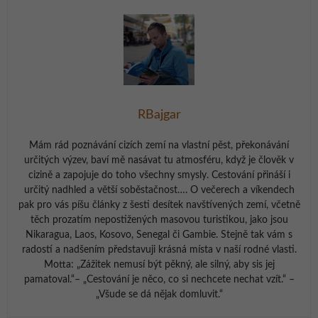
RBajgar
Mám rád poznávání cizích zemí na vlastní pěst, překonávání
určitých výzev, baví mě nasávat tu atmosféru, když je člověk v
cizině a zapojuje do toho všechny smysly. Cestování přináší i
určitý nadhled a větší soběstačnost…. O večerech a víkendech
pak pro vás píšu články z šesti desítek navštívených zemí, včetně
těch prozatím nepostižených masovou turistikou, jako jsou
Nikaragua, Laos, Kosovo, Senegal či Gambie. Stejně tak vám s
radostí a nadšením představuji krásná místa v naší rodné vlasti.
Motta: „Zážitek nemusí být pěkný, ale silný, aby sis jej
pamatoval.“– „Cestování je něco, co si nechcete nechat vzít.“ –
„Všude se dá nějak domluvit.“