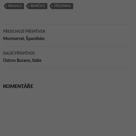
BRADLO
BRNÍČKO
ZŘÍCENINA
Navigace
PŘEDCHOZÍ PŘÍSPĚVEK
pro
Montserrat, Španělsko
příspěvky
DALŠÍ PŘÍSPĚVEK
Ostrov Burano, Itálie
KOMENTÁŘE