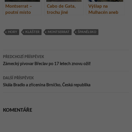
Montserrat –
Cabo de Gata,
Výšlap na
poutní místo
trochu jiné
Mulhacén aneb
věřících a ráj
Španělsko
Španělsko jako
horolezců
na dlani
HORY
KLÁŠTER
MONTSERRAT
ŠPANĚLSKO
Navigace
PŘEDCHOZÍ PŘÍSPĚVEK
pro
Zámecký pivovar Břeclav po 17 letech znovu ožil!
příspěvky
DALŠÍ PŘÍSPĚVEK
Skála Bradlo a zřícenina Brníčko, Česká republika
KOMENTÁŘE