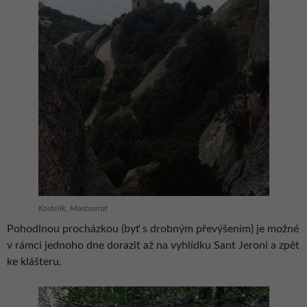
Kostelík, Montserrat
Pohodlnou procházkou (byť s drobným převýšením) je možné
v rámci jednoho dne dorazit až na vyhlídku Sant Jeroni a zpět
ke klášteru.