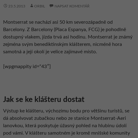
23.5.2013
ORBIL
NAPSAT KOMENTÁŘ
Montserrat se nachází asi 50 km severozápadně od
Barcelony. Z Barcelony (Placa Espanya, FCG) je pohodlně
dostupný vlakem, jízda trvá asi hodinu. Montserrat je známý
zejména svým benediktinským klášterem, nicméně hora
samotná a její okolí je velice zajímavé místo.
[wpgmappity id=“43″]
Jak se ke klášteru dostat
Výstup ke klášteru, výchozímu bodu pro většinu turistů, se
dá absolvovat zubačkou nebo ze stanice Montserrat-Aeri
lanovkou, která poskytuje úžasný pohled na hlubinu údolí
pod vámi. V klášteru samotném je kromě mnišské komunity