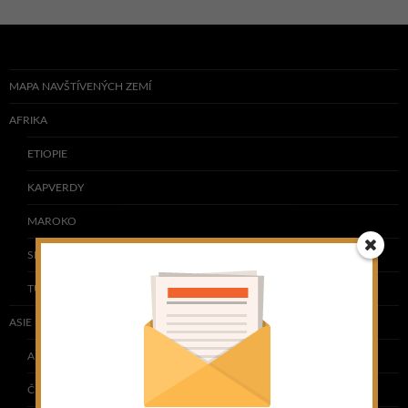
MAPA NAVŠTÍVENÝCH ZEMÍ
AFRIKA
ETIOPIE
KAPVERDY
MAROKO
SENEGAL
TUNISKO
ASIE
ARMÉNIE
ČÍNA