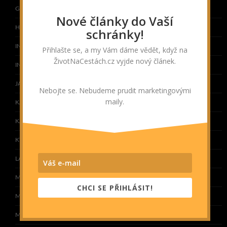
GRUZIE
Nové články do Vaší
HONG KONG
schránky!
INDIE
Přihlašte se, a my Vám dáme vědět, když na
ŽivotNaCestách.cz vyjde nový článek.
INDONÉSIE
JAPONSKO
Nebojte se. Nebudeme prudit marketingovými
maily.
KAMBODŽA
KAZACHSTÁN
KYRGYZSTÁN
LAOS
MALEDIVY
CHCI SE PŘIHLÁSIT!
MALAJSIE
MONGOLSKO