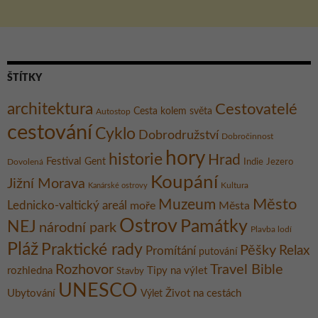
ŠTÍTKY
architektura
Cestovatelé
Cesta kolem světa
Autostop
cestování
Cyklo
Dobrodružství
Dobročinnost
hory
historie
Hrad
Festival
Gent
Dovolená
Indie
Jezero
Koupání
Jižní Morava
Kultura
Kanárské ostrovy
Město
Muzeum
Lednicko-valtický areál
moře
Města
Ostrov
Památky
NEJ
národní park
Plavba lodí
Pláž
Praktické rady
Pěšky
Relax
Promítání
putování
Rozhovor
Travel Bible
rozhledna
Tipy na výlet
Stavby
UNESCO
Ubytování
Život na cestách
Výlet