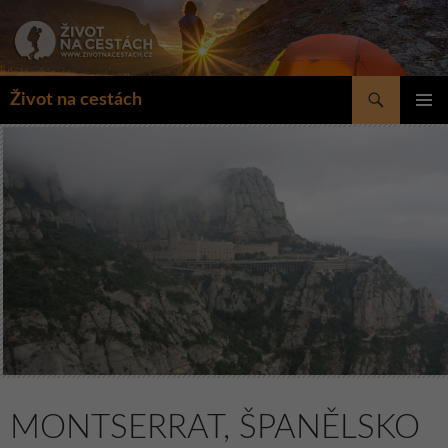
Přejít
k
obsahu
webu
Hledat
Život na cestách
ZÁKLAD
NAVIGA
MENU
MONTSERRAT, ŠPANĚLSKO