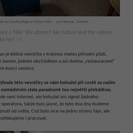
nál na Couchsurfingu u Nicka a Niki. – Las Maretas, Tenerife
esl o Niki: She doesn’t like nature and the nature
ke her! :-)
s je klidná vesnička s krásnou malou přírodní pláží,
 barem, jedním obchůdkem a asi dvěma „restauracemi“
m konci vesnice.
výhoda této vesničky se nám bohužel při cestě za naším
m nomádstvím stala paradoxně tou největší překážkou.
de není internet, ale bohužel ani signál žádného
 operátora, takže bylo jasné, že tyto dva dny budeme
znutí od světa. Což bylo sice na jednu stranu fajn, ale
otřebujeme i pracovat.