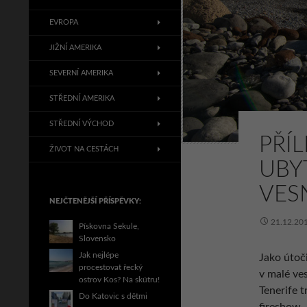
EVROPA
JIŽNÍ AMERIKA
SEVERNÍ AMERIKA
STŘEDNÍ AMERIKA
STŘEDNÍ VÝCHOD
PŘÍL
ŽIVOT NA CESTÁCH
UBY
VES
NEJČTENĚJŠÍ PŘÍSPĚVKY:
21.12.20
Pískovna Sekule,
Slovensko
Jak nejlépe
Jako útoč
procestovat řecký
v malé ves
ostrov Kos? Na skútru!
Tenerife t
Do Katovic s dětmi