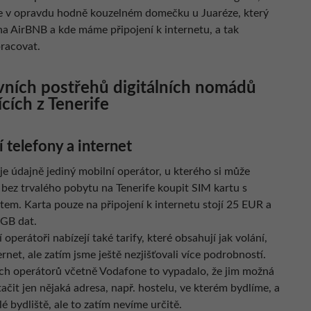
 v opravdu hodně kouzelném domečku u Juaréze, který
 na AirBNB a kde máme připojení k internetu, a tak
racovat.
vních postřehů digitálních nomádů
ících z Tenerife
 telefony a internet
je údajně jediný mobilní operátor, u kterého si může
 bez trvalého pobytu na Tenerife koupit SIM kartu s
tem. Karta pouze na připojení k internetu stojí 25 EUR a
 GB dat.
 operátoři nabízejí také tarify, které obsahují jak volání,
ernet, ale zatím jsme ještě nezjišťovali více podrobností.
ích operátorů včetně Vodafone to vypadalo, že jim možná
ačit jen nějaká adresa, např. hostelu, ve kterém bydlíme, a
lé bydliště, ale to zatím nevíme určitě.