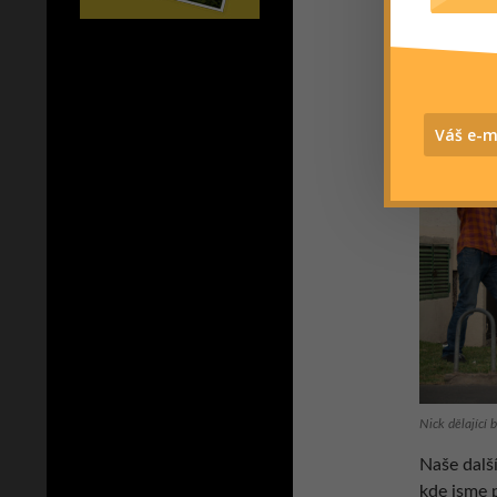
a mohli js
Nick dělající 
Naše dalš
kde jsme p