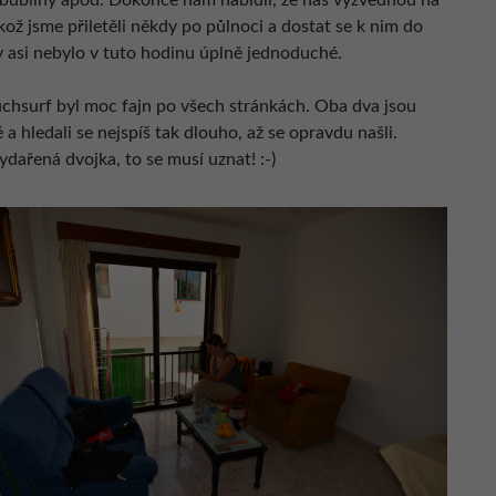
 bubliny apod. Dokonce nám nabídli, že nás vyzvednou na
elikož jsme přiletěli někdy po půlnoci a dostat se k nim do
y asi nebylo v tuto hodinu úplně jednoduché.
chsurf byl moc fajn po všech stránkách. Oba dva jsou
é a hledali se nejspíš tak dlouho, až se opravdu našli.
dařená dvojka, to se musí uznat! :-)