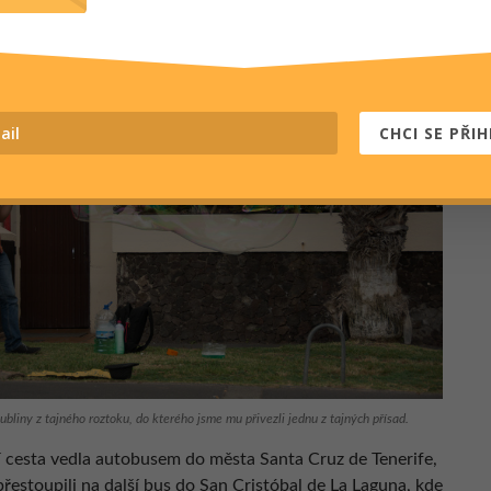
me se tak podělit o náklady na auto a benzín.
CHCI SE PŘIH
bubliny z tajného roztoku, do kterého jsme mu přivezli jednu z tajných přísad.
í cesta vedla autobusem do města Santa Cruz de Tenerife,
řestoupili na další bus do San Cristóbal de La Laguna, kde