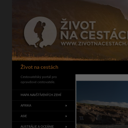
Přejít
k
obsahu
webu
Hledat
Život na cestách
Cestovatelský portál pro
opravdové cestovatele.
MAPA NAVŠTÍVENÝCH ZEMÍ
AFRIKA
ASIE
AUSTRÁLIE A OCEÁNIE