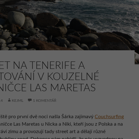
ET NA TENERIFE A
TOVÁNÍ V KOUZELNÉ
NIČCE LAS MARETAS
14
KEJML
1 KOMENTÁŘ
iště pro první dvě noci našla Šárka zajímavý
Couchsurfing
ničce Las Maretas u Nicka a Niki, kteří jsou z Polska a na
ráví zimu a provozují tady street art a dělají různé