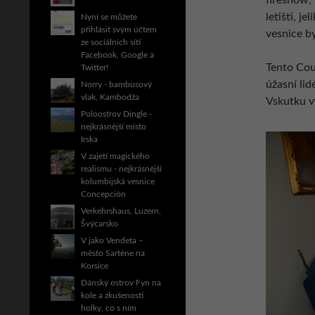
fireshow,
letišti, j
Nyní se můžete
přihlásit svým účtem
vesnice b
ze sociálních sítí
Facebook, Google a
Tento Cou
Twitter!
úžasní lid
Norry - bambusový
vlak, Kambodža
Vskutku vy
Poloostrov Dingle -
nejkrásnější místo
Irska
V zajetí magického
realismu - nejkrásnější
kolumbijská vesnice
Concepción
Verkehrshaus, Luzern,
Švýcarsko
V jako Vendeta –
město Sartène na
Korsice
Dánský ostrov Fyn na
kole a zkušenosti
holky, co s ním