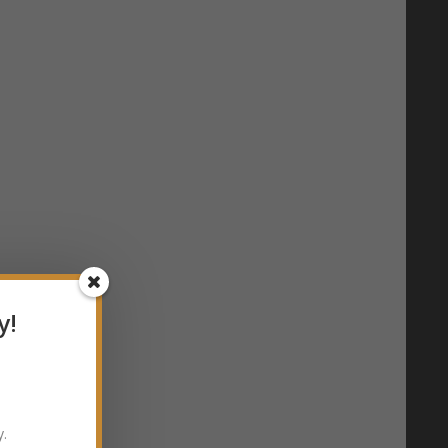
y!
y.