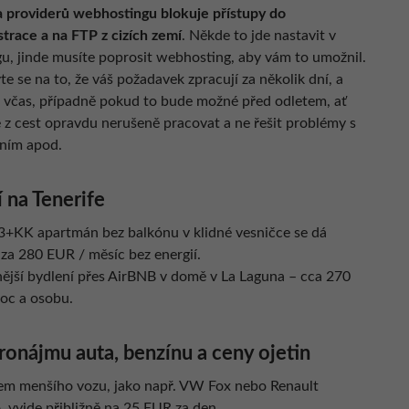
a providerů webhostingu blokuje přístupy do
trace a na FTP z cizích zemí
. Někde to jde nastavit v
gu, jinde musíte poprosit webhosting, aby vám to umožnil.
te se na to, že váš požadavek zpracují za několik dní, a
e včas, případně pokud to bude možné před odletem, ať
 z cest opravdu nerušeně pracovat a ne řešit problémy s
ením apod.
 na Tenerife
3+KK apartmán bez balkónu v klidné vesničce se dá
 za 280 EUR / měsíc bez energií.
nější bydlení přes AirBNB v domě v La Laguna – cca 270
noc a osobu.
onájmu auta, benzínu a ceny ojetin
em menšího vozu, jako např. VW Fox nebo Renault
 vyjde přibližně na 25 EUR za den.