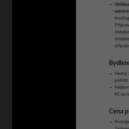
Většin
adminis
hostin
Připrav
žádejt
můžete
připoj
Bydlení
Hezký 
pořídit
Nejlev
Kč za 
Cena pr
Pronáj
Twingo,