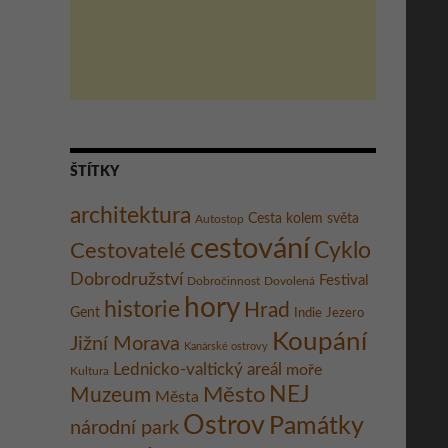
ŠTÍTKY
architektura
Cesta kolem světa
Autostop
cestování
Cestovatelé
Cyklo
Dobrodružství
Festival
Dobročinnost
Dovolená
hory
historie
Hrad
Gent
Indie
Jezero
Koupání
Jižní Morava
Kanárské ostrovy
Lednicko-valtický areál
moře
Kultura
Město
NEJ
Muzeum
Města
Ostrov
Památky
národní park