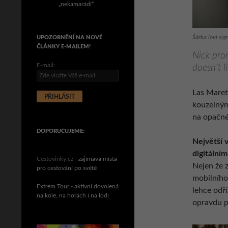
„nekamarádí“
Šárka loví sig
UPOZORNĚNÍ NA NOVÉ
ČLÁNKY E-MAILEM!
Nick pron
E-mail:
doesn’t li
Las Mareta
kouzelným
na opačné
DOPORUČUJEME:
Největší 
digitální
Cestovinky.cz -
zajímavá místa
Nejen že z
pro cestování po světě
mobilního
Extrem Tour - aktivní dovolená
lehce odří
na kole, na horách i na lodi
opravdu p