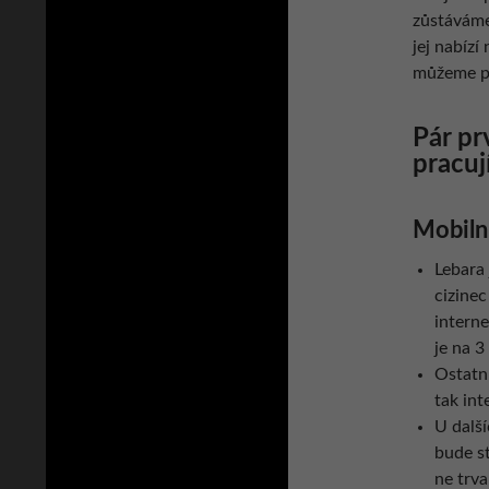
zůstáváme
jej nabízí
můžeme p
Pár pr
pracuj
Mobilní
Lebara 
cizinec
interne
je na 3
Ostatní
tak int
U dalš
bude st
ne trva