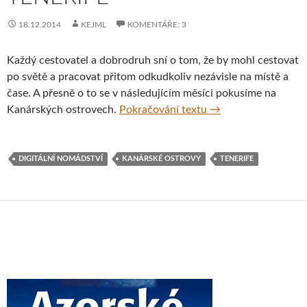
18.12.2014
KEJML
KOMENTÁŘE: 3
Každý cestovatel a dobrodruh sní o tom, že by mohl cestovat
po světě a pracovat přitom odkudkoliv nezávisle na místě a
čase. A přesně o to se v následujícím měsíci pokusíme na
Digitální nomádství
Kanárských ostrovech.
Pokračování textu
→
DIGITÁLNÍ NOMÁDSTVÍ
KANÁRSKÉ OSTROVY
TENERIFE