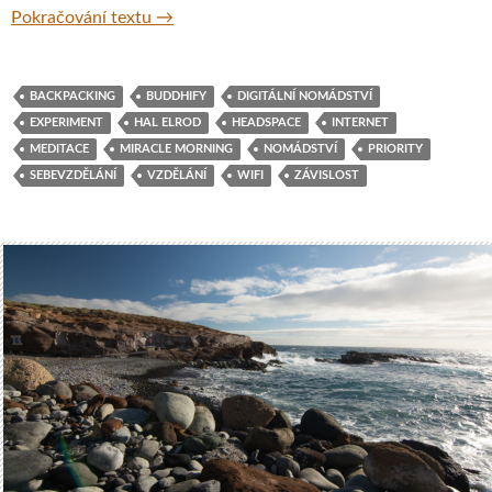
Klady a zápory života na cestách při nomád
Pokračování textu
→
BACKPACKING
BUDDHIFY
DIGITÁLNÍ NOMÁDSTVÍ
EXPERIMENT
HAL ELROD
HEADSPACE
INTERNET
MEDITACE
MIRACLE MORNING
NOMÁDSTVÍ
PRIORITY
SEBEVZDĚLÁNÍ
VZDĚLÁNÍ
WIFI
ZÁVISLOST