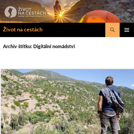
Přejít
k
obsahu
webu
Hledat
Život na cestách
ZÁKLAD
NAVIGA
Archiv štítku: Digitální nomádství
MENU