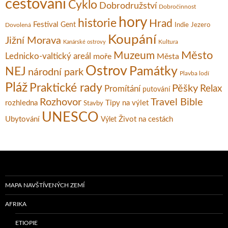
cestování
Cyklo
Dobrodružství
Dobročinnost
hory
historie
Hrad
Festival
Gent
Dovolená
Indie
Jezero
Koupání
Jižní Morava
Kultura
Kanárské ostrovy
Město
Muzeum
Lednicko-valtický areál
moře
Města
Ostrov
Památky
NEJ
národní park
Plavba lodí
Pláž
Praktické rady
Pěšky
Relax
Promítání
putování
Rozhovor
Travel Bible
rozhledna
Tipy na výlet
Stavby
UNESCO
Ubytování
Život na cestách
Výlet
MAPA NAVŠTÍVENÝCH ZEMÍ
AFRIKA
ETIOPIE