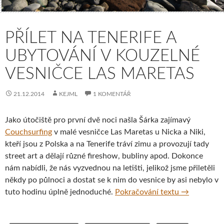
PŘÍLET NA TENERIFE A
UBYTOVÁNÍ V KOUZELNÉ
VESNIČCE LAS MARETAS
21.12.2014
KEJML
1 KOMENTÁŘ
Jako útočiště pro první dvě noci našla Šárka zajímavý
Couchsurfing
v malé vesničce Las Maretas u Nicka a Niki,
kteří jsou z Polska a na Tenerife tráví zimu a provozují tady
street art a dělají různé fireshow, bubliny apod. Dokonce
nám nabídli, že nás vyzvednou na letišti, jelikož jsme přiletěli
někdy po půlnoci a dostat se k nim do vesnice by asi nebylo v
Přílet na Te
tuto hodinu úplně jednoduché.
Pokračování textu
→