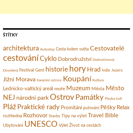
ŠTÍTKY
architektura
Cestovatelé
Cesta kolem světa
Autostop
cestování
Cyklo
Dobrodružství
Dobročinnost
hory
historie
Hrad
Festival
Gent
Dovolená
Indie
Jezero
Koupání
Jižní Morava
Kultura
Kanárské ostrovy
Město
Muzeum
Lednicko-valtický areál
moře
Města
Ostrov
Památky
NEJ
národní park
Plavba lodí
Pláž
Praktické rady
Pěšky
Relax
Promítání
putování
Rozhovor
Travel Bible
rozhledna
Tipy na výlet
Stavby
UNESCO
Ubytování
Život na cestách
Výlet