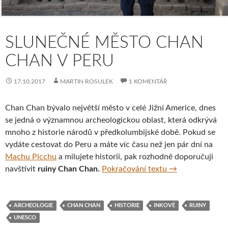
SLUNEČNÉ MĚSTO CHAN
CHAN V PERU
17.10.2017
MARTIN ROSULEK
1 KOMENTÁŘ
Chan Chan bývalo největší město v celé Jižní Americe, dnes
se jedná o významnou archeologickou oblast, která odkrývá
mnoho z historie národů v předkolumbijské době. Pokud se
vydáte cestovat do Peru a máte víc času než jen pár dní na
Machu Picchu
a milujete historii, pak rozhodně doporučuji
Slunečné město
navštívit
ruiny Chan Chan.
Pokračování textu
→
ARCHEOLOGIE
CHAN CHAN
HISTORIE
INKOVÉ
RUINY
UNESCO