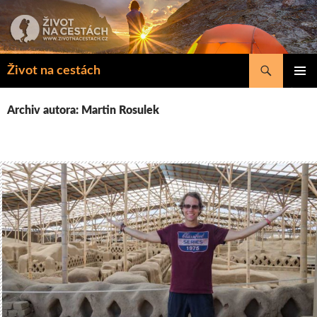
Přejít
k
obsahu
webu
Hledat
Život na cestách
ZÁKLAD
NAVIGA
Archiv autora: Martin Rosulek
MENU