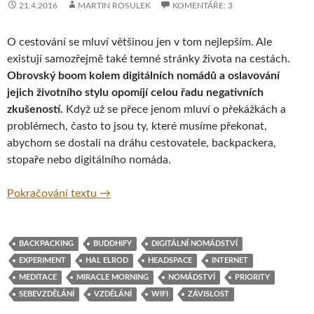
21.4.2016
MARTIN ROSULEK
KOMENTÁŘE: 3
O cestování se mluví většinou jen v tom nejlepším. Ale
existují samozřejmě také temné stránky života na cestách.
Obrovský boom kolem digitálních nomádů a oslavování
jejich životního stylu opomíjí celou řadu negativních
zkušeností.
Když už se přece jenom mluví o překážkách a
problémech, často to jsou ty, které musíme překonat,
abychom se dostali na dráhu cestovatele, backpackera,
stopaře nebo digitálního nomáda.
Klady a zápory života na cestách při nomád
Pokračování textu
→
BACKPACKING
BUDDHIFY
DIGITÁLNÍ NOMÁDSTVÍ
EXPERIMENT
HAL ELROD
HEADSPACE
INTERNET
MEDITACE
MIRACLE MORNING
NOMÁDSTVÍ
PRIORITY
SEBEVZDĚLÁNÍ
VZDĚLÁNÍ
WIFI
ZÁVISLOST