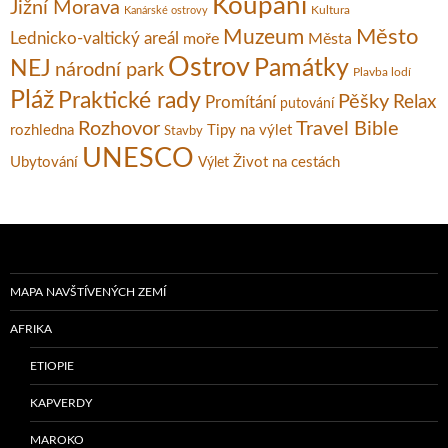
Koupání
Jižní Morava
Kultura
Kanárské ostrovy
Město
Muzeum
Lednicko-valtický areál
moře
Města
Ostrov
Památky
NEJ
národní park
Plavba lodí
Pláž
Praktické rady
Pěšky
Relax
Promítání
putování
Rozhovor
Travel Bible
rozhledna
Tipy na výlet
Stavby
UNESCO
Ubytování
Život na cestách
Výlet
MAPA NAVŠTÍVENÝCH ZEMÍ
AFRIKA
ETIOPIE
KAPVERDY
MAROKO