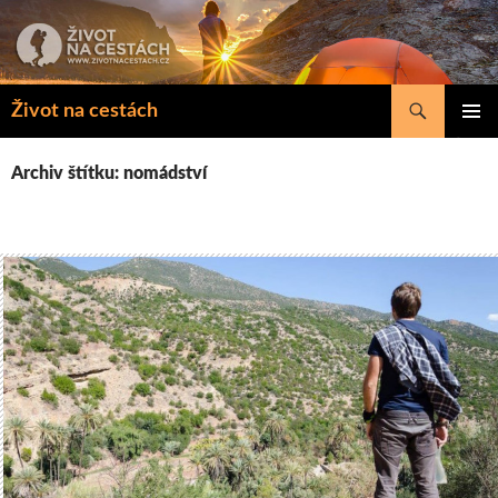
Přejít
k
obsahu
webu
Hledat
Život na cestách
ZÁKLAD
NAVIGA
Archiv štítku: nomádství
MENU