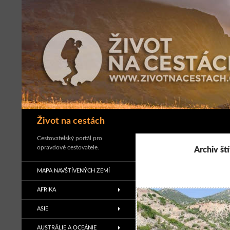
Přejít
k
obsahu
webu
Hledat
Život na cestách
Cestovatelský portál pro
opravdové cestovatele.
Archiv št
MAPA NAVŠTÍVENÝCH ZEMÍ
AFRIKA
ASIE
AUSTRÁLIE A OCEÁNIE