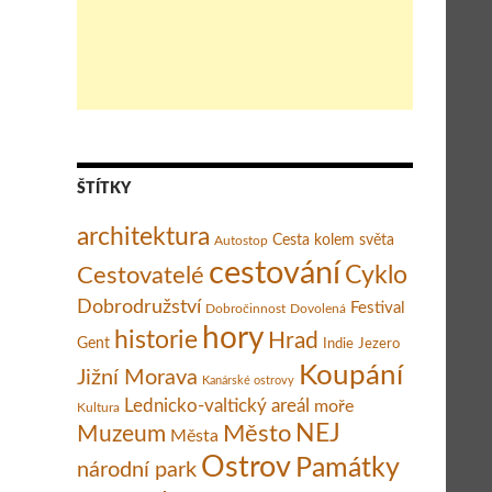
ŠTÍTKY
architektura
Cesta kolem světa
Autostop
cestování
Cestovatelé
Cyklo
Dobrodružství
Festival
Dobročinnost
Dovolená
hory
historie
Hrad
Gent
Indie
Jezero
Koupání
Jižní Morava
Kanárské ostrovy
Lednicko-valtický areál
moře
Kultura
Město
NEJ
Muzeum
Města
Ostrov
Památky
národní park