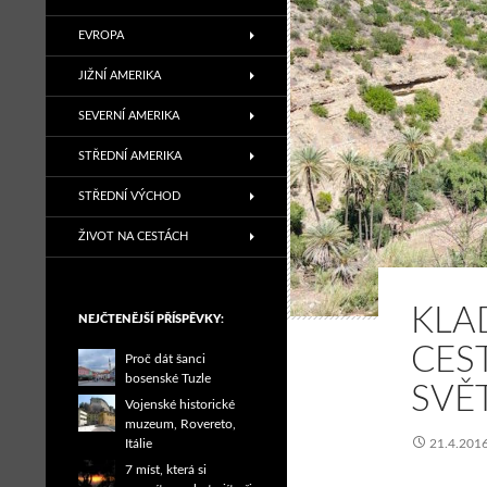
EVROPA
JIŽNÍ AMERIKA
SEVERNÍ AMERIKA
STŘEDNÍ AMERIKA
STŘEDNÍ VÝCHOD
ŽIVOT NA CESTÁCH
KLA
NEJČTENĚJŠÍ PŘÍSPĚVKY:
CES
Proč dát šanci
bosenské Tuzle
SVĚ
Vojenské historické
muzeum, Rovereto,
Itálie
21.4.201
7 míst, která si