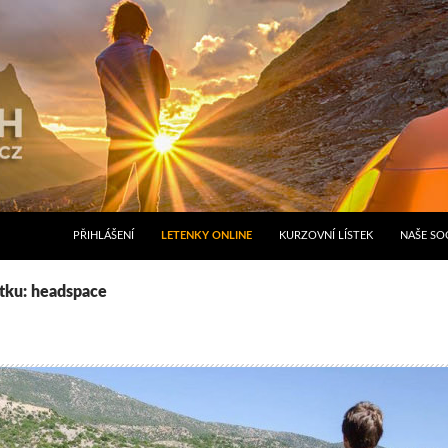
PŘIHLÁŠENÍ
LETENKY ONLINE
KURZOVNÍ LÍSTEK
NAŠE SOC
ítku: headspace