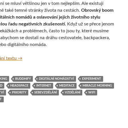
í se mluví většinou jen v tom nejlepším. Ale existují
ě také temné stránky života na cestách.
Obrovský boom
itálních nomádů a oslavování jejich životního stylu
elou řadu negativních zkušeností.
Když už se přece jenom
řekážkách a problémech, často to jsou ty, které musíme
 abychom se dostali na dráhu cestovatele, backpackera,
ebo digitálního nomáda.
Klady a zápory života na cestách při nomádění po světě
ní textu
→
KING
BUDDHIFY
DIGITÁLNÍ NOMÁDSTVÍ
EXPERIMENT
OD
HEADSPACE
INTERNET
MEDITACE
MIRACLE MORNING
VÍ
PRIORITY
SEBEVZDĚLÁNÍ
VZDĚLÁNÍ
WIFI
T