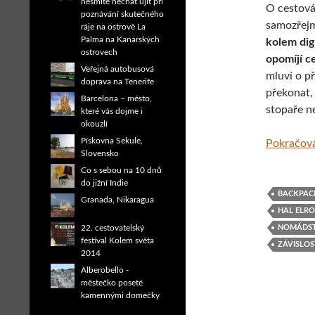
nesmíte nechat ujít při
O cestován
poznávání skutečného
samozřejm
ráje na ostrově La
Palma na Kanárských
kolem dig
ostrovech
opomíjí c
Veřejná autobusová
mluví o p
doprava na Tenerife
překonat,
Barcelona – město,
stopaře n
které vás dojme i
okouzlí
Pískovna Sekule,
Pokračová
Slovensko
Co s sebou na 10 dnů
do jižní Indie
BACKPAC
Granada, Nikaragua
HAL ELR
NOMÁDST
22. cestovatelský
festival Kolem světa
ZÁVISLOS
2014
Alberobello -
městečko poseté
kamennými domečky