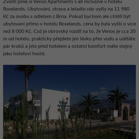
Zvolili jsme si Venos Apartments s all inclusive v hotelu
Roselands. Ubytování, strava a letadlo nás vyšly na 11 980
Kč za osobu s odletem z Brna. Pokud bychom ale chtěli být
ubytovaní přímo v hotelu Roselands, cena by byla vyšší o více
než 8 000 Kč. Což je obrovský rozdíl na to, že Venos je cca 20
m od hotelu, prakticky přejdete jen lávku přes vodu a uděláte
pár kroků a jste před hotelem a ostatní komfort máte stejný
jako hoteloví hosté.