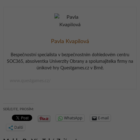
Pavla Kvapilová
Bespečnostní specialista v bezpečnostním dohledovém centru
SOC365, absolventka Univerzity Obrany a spolumajitelka firmy na
únikové hry Questgames.cz v Brně.
www.questgames.cz/
SDÍLEJTE, PROSÍM:
WhatsApp
E-mail
Další