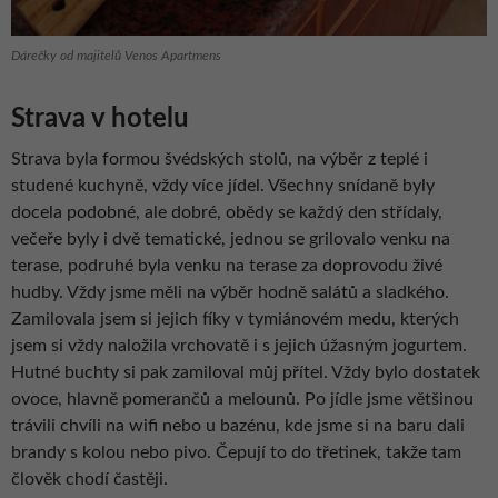
Dárečky od majitelů Venos Apartmens
Strava v hotelu
Strava byla formou švédských stolů, na výběr z teplé i
studené kuchyně, vždy více jídel. Všechny snídaně byly
docela podobné, ale dobré, obědy se každý den střídaly,
večeře byly i dvě tematické, jednou se grilovalo venku na
terase, podruhé byla venku na terase za doprovodu živé
hudby. Vždy jsme měli na výběr hodně salátů a sladkého.
Zamilovala jsem si jejich fíky v tymiánovém medu, kterých
jsem si vždy naložila vrchovatě i s jejich úžasným jogurtem.
Hutné buchty si pak zamiloval můj přítel. Vždy bylo dostatek
ovoce, hlavně pomerančů a melounů. Po jídle jsme většinou
trávili chvíli na wifi nebo u bazénu, kde jsme si na baru dali
brandy s kolou nebo pivo. Čepují to do třetinek, takže tam
člověk chodí častěji.