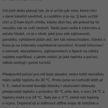
Od jisté doby plánuji tak, že si určím pár míst, které chci
v dané lokalitě navštívit, a rozdělím si je na: 1) kam určitě
chci a 2) kam bych chtěla, kdyby zbyl čas, ale pokud by to
nevyšlo, tak se svět nezboří. Takže jsem sedla k internetu a
začala hledat, co je v okolí, jaké jsou zde zajímavosti,
památky, vyhlášené pláže atd. Jen tak mimochodem, článků o
Kosu je na internetu nepřeberné množství. Kromě informací
o ostrově, obyvatelstvu, zajímavostech a tipech na výlety
najdete například, v jakém měsíci je jaká teplota a počasí,
někde zmiňují i počet turistů.
Předpověď počasí pro mě byla zásadní, vedra totiž nesnáším,
mám raději teplotu do 30 °C. Proto jsme se rozhodli letět až
5. 9., neboť kromě levnější letenky i ubytování slibovaly
předpovědi teplotu v průměru 30 °C přes den, v noci 24 °C a
teplotu moře cca 24 °C. Tedy jen o 3 °C méně než teploty
v srpnu. Doporučuji si stáhnout
offline mapy do telefonu
a