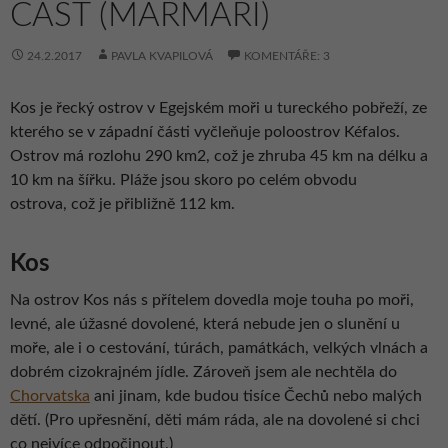
ČÁST (MARMARI)
24.2.2017
PAVLA KVAPILOVÁ
KOMENTÁŘE: 3
Kos je řecký ostrov v Egejském moři u tureckého pobřeží, ze
kterého se v západní části vyčleňuje poloostrov Kéfalos.
Ostrov má rozlohu 290 km2, což je zhruba 45 km na délku a
10 km na šířku. Pláže jsou skoro po celém obvodu
ostrova, což je přibližně 112 km.
Kos
Na ostrov Kos nás s přítelem dovedla moje touha po moři,
levné, ale úžasné dovolené, která nebude jen o slunění u
moře, ale i o cestování, túrách, památkách, velkých vlnách a
dobrém cizokrajném jídle. Zároveň jsem ale nechtěla do
Chorvatska
ani jinam, kde budou tisíce Čechů nebo malých
dětí. (Pro upřesnění, děti mám ráda, ale na dovolené si chci
co nejvíce odpočinout.)