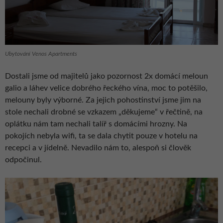
Ubytování Venos Apartments
Dostali jsme od majitelů jako pozornost 2x domácí meloun
galio a láhev velice dobrého řeckého vína, moc to potěšilo,
melouny byly výborné. Za jejich pohostinství jsme jim na
stole nechali drobné se vzkazem „děkujeme“ v řečtině, na
oplátku nám tam nechali talíř s domácími hrozny. Na
pokojích nebyla wifi, ta se dala chytit pouze v hotelu na
recepci a v jídelně. Nevadilo nám to, alespoň si člověk
odpočinul.