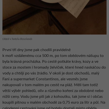
Oběd v hotelu Roselands
První tři dny jsme pak chodili pravidelně
k moři vzdálenému cca 500 m, po tom obědovém nášupu to
byla krásná procházka. Po cestě potkáte krávy, kozy a ve
stoce za mostem i hromady želviček, které hned naskáčou do
vody a chtějí po vás žrádlo. V okolí je dost obchodů, malý
Fani a supermarket Constantinos, ale vesměs jsme
nakupovali v tom malém po cestě na pláž. Měli tam totiž
větší výběr pohledů, oliv a různého koření za obdobné nebo
nižší ceny. Vodu jsme pili jak z kohoutku, tak jsme si i občas
koupili pitnou v malém obchodě za 0,75 euro za litr a půl. Na
celodenní cestování jsme od hotelu dostali místo oběda