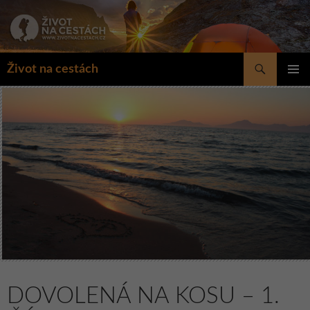
Přejít
k
obsahu
webu
Hledat
Život na cestách
ZÁKLAD
NAVIGA
MENU
DOVOLENÁ NA KOSU – 1.