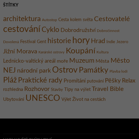
ŠTÍTKY
architektura
Cestovatelé
Cesta kolem světa
Autostop
cestování
Cyklo
Dobrodružství
Dobročinnost
hory
historie
Hrad
Festival
Gent
Dovolená
Indie
Jezero
Koupání
Jižní Morava
Kultura
Kanárské ostrovy
Město
Muzeum
Lednicko-valtický areál
moře
Města
Ostrov
Památky
NEJ
národní park
Plavba lodí
Pláž
Praktické rady
Pěšky
Relax
Promítání
putování
Rozhovor
Travel Bible
rozhledna
Tipy na výlet
Stavby
UNESCO
Ubytování
Život na cestách
Výlet