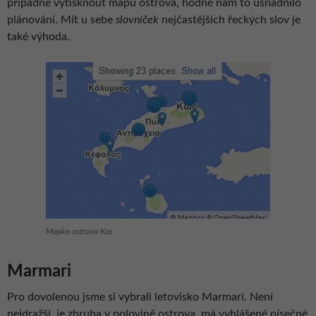
případně vytisknout mapu ostrova, hodně nám to usnadnilo
plánování. Mít u sebe
slovníček
nejčastějších řeckých slov je
také výhoda.
Mapka ostrova Kos
Marmari
Pro dovolenou jsme si vybrali letovisko Marmari. Není
nejdražší, je zhruba v polovině ostrova, má vyhlášené písečné