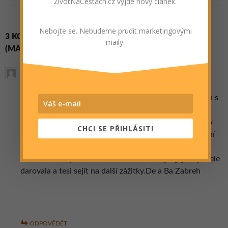
ŽivotNaCestách.cz vyjde nový článek.
Nebojte se. Nebudeme prudit marketingovými
3 KOMENTÁŘE U „DOVOLENÁ NA KOSU – 1. ČÁST
maily.
(MARMARI)“
Karel,Hela
26.2.2017 (10:37)
Článek o.dovolené na Kosu se nam velice líbil.Byl psán s
láskou a s přehledem
v.poznání jine země,jejich zvyku a dalších zajímavostí,v
CHCI SE PŘIHLÁSIT!
ochotě hostitelů ve stravování,ubytovani a doporučení
tras výletů po okoli.
Z článku lze vyčíst,ze dovolená studentky a jejího přítele
darovala a tesi sejít na další zážitky.De a Ba Zabreh
ODPOVĚDĚT