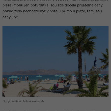
pláže (mohu jen potvrdit) a jsou zde docela přijatelné ceny,
pokud tedy nechcete být v hotelu přímo u pláže, tam jsou
ceny jiné.
Pláž po cestě od hotelu Roselands