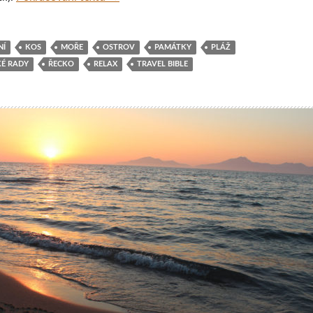
NÍ
KOS
MOŘE
OSTROV
PAMÁTKY
PLÁŽ
KÉ RADY
ŘECKO
RELAX
TRAVEL BIBLE