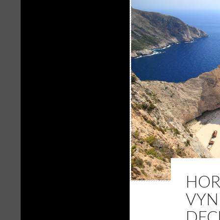
HORY
VYNI
DEC