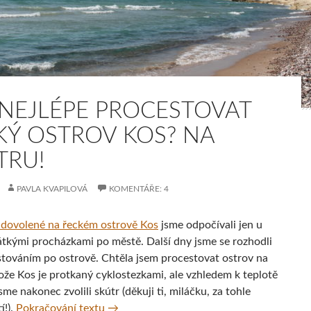
 NEJLÉPE PROCESTOVAT
KÝ OSTROV KOS? NA
TRU!
PAVLA KVAPILOVÁ
KOMENTÁŘE: 4
 dovolené na řeckém ostrově Kos
jsme odpočívali jen u
átkými procházkami po městě. Další dny jsme se rozhodli
estováním po ostrově. Chtěla jsem procestovat ostrov na
tože Kos je protkaný cyklostezkami, ale vzhledem k teplotě
me nakonec zvolili skútr (děkuji ti, miláčku, za tohle
Jak nejlépe procestovat řecký ostrov Kos?
í!).
Pokračování textu
→