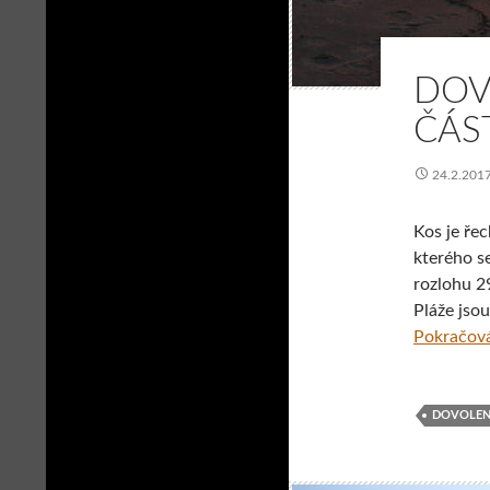
DOV
ČÁS
24.2.201
Kos je ře
kterého s
rozlohu 2
Pláže jso
Pokračová
DOVOLE