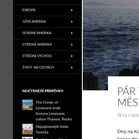
EVROPA
JIŽNÍ AMERIKA
SEVERNÍ AMERIKA
STŘEDNÍ AMERIKA
STŘEDNÍ VÝCHOD
ŽIVOT NA CESTÁCH
PÁR 
NEJČTENĚJŠÍ PŘÍSPĚVKY:
MĚS
The Crown of
Limenaria aneb
Koruna Limenárie,
13.7.201
ostrov Thassos, Řecko
Nejzajímavější místa
Dny na Ko
Turecka