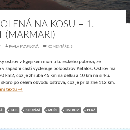
OLENÁ NA KOSU – 1.
T (MARMARI)
7
PAVLA KVAPILOVÁ
KOMENTÁŘE: 3
cký ostrov v Egejském moři u tureckého pobřeží, ze
e v západní části vyčleňuje poloostrov Kéfalos. Ostrov má
90 km2, což je zhruba 45 km na délku a 10 km na šířku.
u skoro po celém obvodu ostrova, což je přibližně 112 km.
Dovolená na Kosu – 1. část (Marmari)
ní textu
→
NÁ
KOS
KOUPÁNÍ
MOŘE
OSTROV
PLÁŽ