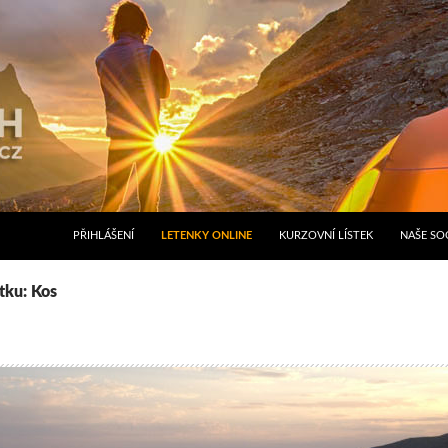
PŘIHLÁŠENÍ
LETENKY ONLINE
KURZOVNÍ LÍSTEK
NAŠE SOC
ítku: Kos