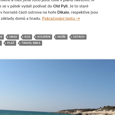
lené a měli jsme toho ještě tolik v plánu navštívit. A
e se v pátek vydali podívat do
Old Pyli
. Je to staré
v hornaté části ostrova na hoře
Dikaio
, respektive jsou
Pár tipů na výlety v o
n základy domů a hradu.
Pokračování textu
→
NÍ
HRAD
KOS
KOUPÁNÍ
MOŘE
OSTROV
PLÁŽ
TRAVEL BIBLE