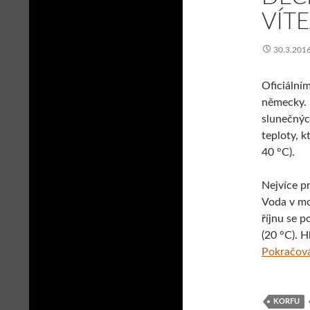
VÍTE
30.3.201
Oficiálním
německy. 
slunečných
teploty, 
40 °C).
Nejvíce p
Voda v moř
říjnu se p
(20 °C). H
Pokračová
KORFU