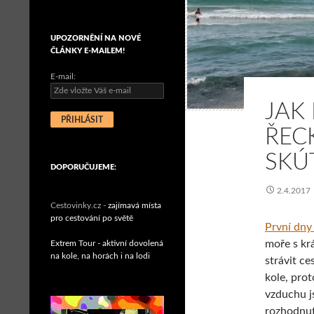
UPOZORNĚNÍ NA NOVÉ
ČLÁNKY E-MAILEM!
E-mail:
JAK
ŘEC
SKÚ
DOPORUČUJEME:
2.4.2017
Cestovinky.cz -
zajímavá místa
pro cestování po světě
První dny
moře s kr
Extrem Tour - aktivní dovolená
na kole, na horách i na lodi
strávit c
kole, pro
vzduchu js
rozhodnut