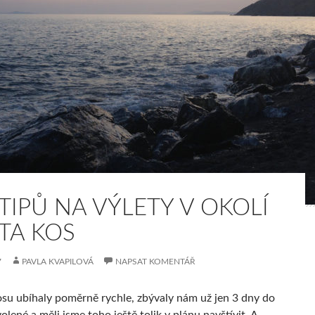
TIPŮ NA VÝLETY V OKOLÍ
TA KOS
7
PAVLA KVAPILOVÁ
NAPSAT KOMENTÁŘ
su ubíhaly poměrně rychle, zbývaly nám už jen 3 dny do