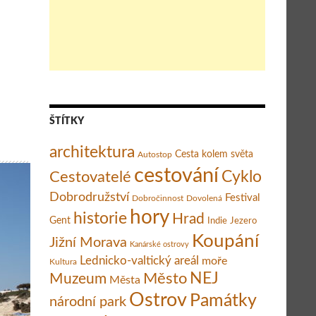
kolí města Kos
ŠTÍTKY
architektura
Cesta kolem světa
Autostop
cestování
Cestovatelé
Cyklo
Dobrodružství
Festival
Dobročinnost
Dovolená
hory
historie
Hrad
Gent
Indie
Jezero
Koupání
Jižní Morava
Kanárské ostrovy
Lednicko-valtický areál
moře
Kultura
Město
NEJ
Muzeum
Města
Ostrov
Památky
národní park