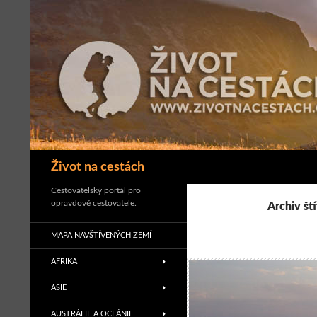
Přejít
k
obsahu
webu
Hledat
Život na cestách
Cestovatelský portál pro
opravdové cestovatele.
Archiv št
MAPA NAVŠTÍVENÝCH ZEMÍ
AFRIKA
ASIE
AUSTRÁLIE A OCEÁNIE