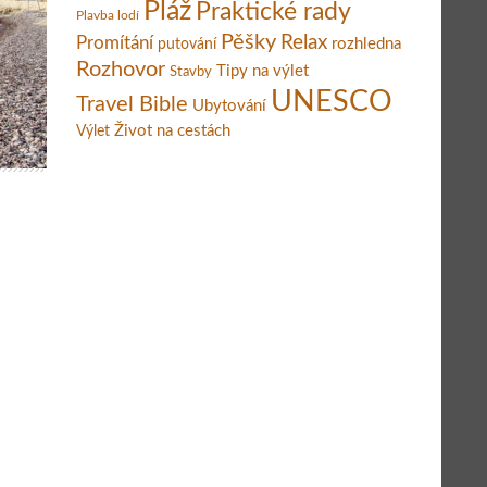
Pláž
Praktické rady
Plavba lodí
Pěšky
Relax
Promítání
rozhledna
putování
Rozhovor
Tipy na výlet
Stavby
UNESCO
Travel Bible
Ubytování
Život na cestách
Výlet
 Na skútru!