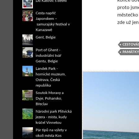
konce dovo
Do Katovic s dětmi
proto jsm
Cesta napříč
městečko 
Japonskem –
zde už je
samurajský festival v
Kanazawě
Gent, Belgie
CESTOVÁ
Port of Ghent -
PAMÁTKY
industriální tvář
Gentu, Belgie
Landek Park -
hornické muzeum,
Ostrava, Česká
republika
Soutok Moravy a
Dyje, Pohansko,
Břeclav
Národní park Plitvická
jezera - místa, kudy
kráčel Vinnetou
Pár tipů na výlety v
okolí města Kos