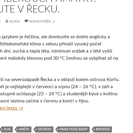
JTE V ŘECKU.
6
KEJML
KOMENTÁŘE: 2
 jazykem je řečtina, ale domluvíte se dobře anglicky a
Středomořské klima s sebou přináší vysoký počet
 dní, suchá a teplá léta, minimum srážek a v létě vyšší
které málokdy klesnou pod 30 °C (mohou se vyšplhat až na
rší na severozápadě Řecka a v oblasti kolem ostrova Korfu.
i je nejteplejší v červenci a srpnu (24 – 26 °C), v září a
ostupně ochlazuje (23 – 24 °C) a studenější bývá v květnu
lavní sezóna začíná v červnu a končí v říjnu.
Hory, moře, bílé pláže, vynikající jídlo a dechberoucí pa
ní textu
→
KOS
KRÉTA
OSTROV
PRAKTICKÉ RADY
RHODOS