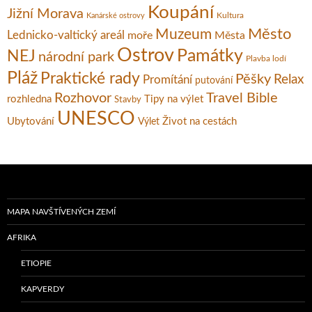
Koupání
Jižní Morava
Kultura
Kanárské ostrovy
Město
Muzeum
Lednicko-valtický areál
moře
Města
Ostrov
Památky
NEJ
národní park
Plavba lodí
Pláž
Praktické rady
Pěšky
Relax
Promítání
putování
Rozhovor
Travel Bible
rozhledna
Tipy na výlet
Stavby
UNESCO
Ubytování
Život na cestách
Výlet
MAPA NAVŠTÍVENÝCH ZEMÍ
AFRIKA
ETIOPIE
KAPVERDY