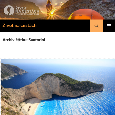
Přejít
k
obsahu
webu
Hledat
Život na cestách
ZÁKLAD
NAVIGA
Archiv štítku: Santorini
MENU