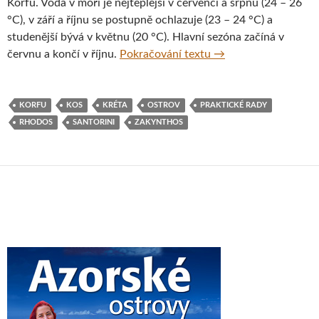
Korfu. Voda v moři je nejteplejší v červenci a srpnu (24 – 26
°C), v září a říjnu se postupně ochlazuje (23 – 24 °C) a
studenější bývá v květnu (20 °C). Hlavní sezóna začíná v
Hory, moře, bílé pláže
červnu a končí v říjnu.
Pokračování textu
→
KORFU
KOS
KRÉTA
OSTROV
PRAKTICKÉ RADY
RHODOS
SANTORINI
ZAKYNTHOS