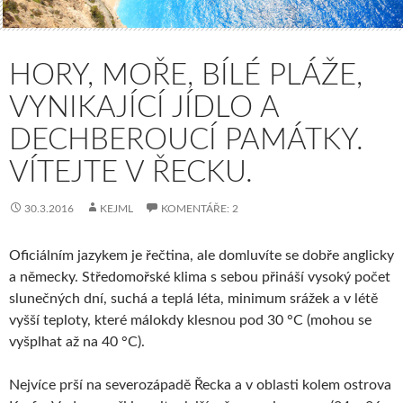
HORY, MOŘE, BÍLÉ PLÁŽE,
VYNIKAJÍCÍ JÍDLO A
DECHBEROUCÍ PAMÁTKY.
VÍTEJTE V ŘECKU.
30.3.2016
KEJML
KOMENTÁŘE: 2
Oficiálním jazykem je řečtina, ale domluvíte se dobře anglicky
a německy. Středomořské klima s sebou přináší vysoký počet
slunečných dní, suchá a teplá léta, minimum srážek a v létě
vyšší teploty, které málokdy klesnou pod 30 °C (mohou se
vyšplhat až na 40 °C).
Nejvíce prší na severozápadě Řecka a v oblasti kolem ostrova