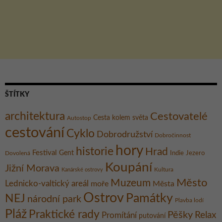
ŠTÍTKY
architektura
Cestovatelé
Cesta kolem světa
Autostop
cestování
Cyklo
Dobrodružství
Dobročinnost
hory
historie
Hrad
Festival
Gent
Dovolená
Indie
Jezero
Koupání
Jižní Morava
Kultura
Kanárské ostrovy
Město
Muzeum
Lednicko-valtický areál
moře
Města
Ostrov
Památky
NEJ
národní park
Plavba lodí
Pláž
Praktické rady
Pěšky
Relax
Promítání
putování