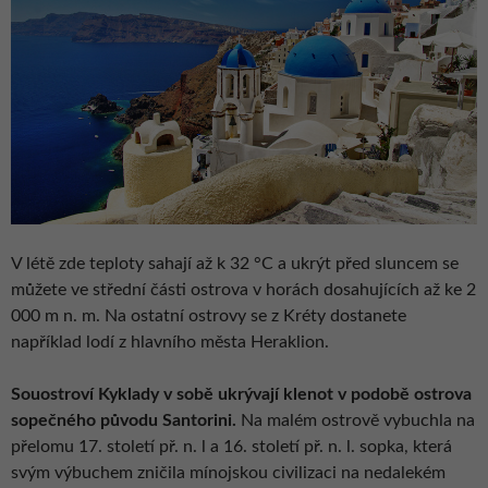
V létě zde teploty sahají až k 32 °C a ukrýt před sluncem se
můžete ve střední části ostrova v horách dosahujících až ke 2
000 m n. m. Na ostatní ostrovy se z Kréty dostanete
například lodí z hlavního města Heraklion.
Souostroví Kyklady v sobě ukrývají klenot v podobě ostrova
sopečného původu Santorini.
Na malém ostrově vybuchla na
přelomu 17. století př. n. l a 16. století př. n. l. sopka, která
svým výbuchem zničila mínojskou civilizaci na nedalekém