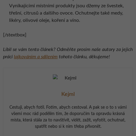
Vynikajícími místními produkty jsou džemy ze švestek,
třešní, citrusů a dalšího ovoce. Ochutnejte také medy,
likéry, olivové oleje, koření a víno.
[/stextbox]
Líbil se vám tento článek? Odměňte prosím naše autory za jejich
práci
lajkováním a sdílením
tohoto článku, děkujeme!
Kejml
Cestuji, abych fotil. Fotím, abych cestoval. A pak se o to s vámi
všemi moc rád podělím tím, že doporučím ta opravdu krásná
místa, která stála za to navštívit, vidět, zažít, vyfotit, ochutnat,
spatřit nebo si k nim třeba přivonět.