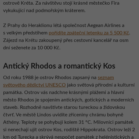
ostrově Kréta. Za návštěvu stojí krásné městečko Fira
vykukující nad podmořským kráterem.
Z Prahy do Heraklionu létá společnost Aegean Airlines a
s velkým předstihem
pořídíte zpáteční letenku za 5 500 Kč
.
Zájezd na Krétu zakoupený přes cestovní kancelář na osm
dní seženete za 10 000 Kč.
Antický Rhodos a romantický Kos
Od roku 1988 je ostrov Rhodos zapsaný na
seznam
světového dědictví UNESCO
jako světová přírodní a kulturní
památka. Ostrov vás nadchne krásnými plážemi a hlavní
město Rhodos je spojením antických, gotických a moderních
staveb. Rozhodně navštivte starou tureckou a židovskou
čtvrť. Ve městě Lindos uvidíte zříceniny chrámu bohyně
Athény. Teploty se pohybují kolem 31 °C. Milovníci památek
si nenechají ujít ostrov Kos, rodiště Hippokrata. Ostrov leží 2
km od Turecka a skrývá nespočet památek z helénistických a