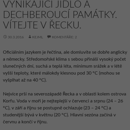
VYNIKAJÍCÍ JÍDLO A
DECHBEROUCÍ PAMÁTKY.
VÍTEJTE V ŘECKU.
30.3.2016
KEJML
KOMENTÁŘE: 2
Oficiálním jazykem je řečtina, ale domluvíte se dobře anglicky
a německy. Středomořské klima s sebou přináší vysoký počet
slunečných dní, suchá a teplá léta, minimum srážek a v létě
vyšší teploty, které málokdy klesnou pod 30 °C (mohou se
vyšplhat až na 40 °C).
Nejvíce prší na severozápadě Řecka a v oblasti kolem ostrova
Korfu. Voda v moři je nejteplejší v červenci a srpnu (24 – 26
°C), v září a říjnu se postupně ochlazuje (23 – 24 °C) a
studenější bývá v květnu (20 °C). Hlavní sezóna začíná v
červnu a končí v říjnu.