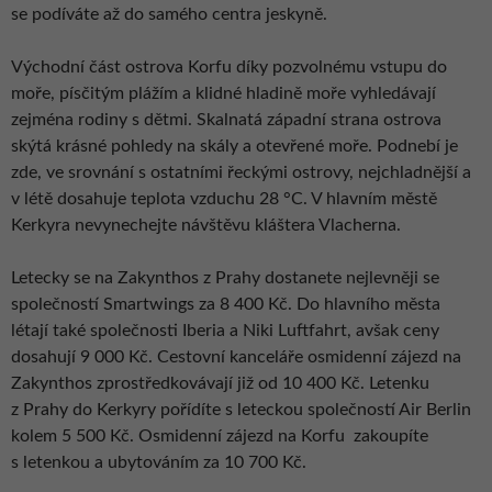
se podíváte až do samého centra jeskyně.
Východní část ostrova Korfu díky pozvolnému vstupu do
moře, písčitým plážím a klidné hladině moře vyhledávají
zejména rodiny s dětmi. Skalnatá západní strana ostrova
skýtá krásné pohledy na skály a otevřené moře. Podnebí je
zde, ve srovnání s ostatními řeckými ostrovy, nejchladnější a
v létě dosahuje teplota vzduchu 28 °C. V hlavním městě
Kerkyra nevynechejte návštěvu kláštera Vlacherna.
Letecky se na Zakynthos z Prahy dostanete nejlevněji se
společností Smartwings za 8 400 Kč. Do hlavního města
létají také společnosti Iberia a Niki Luftfahrt, avšak ceny
dosahují 9 000 Kč. Cestovní kanceláře osmidenní zájezd na
Zakynthos zprostředkovávají již od 10 400 Kč. Letenku
z Prahy do Kerkyry pořídíte s leteckou společností Air Berlin
kolem 5 500 Kč. Osmidenní zájezd na Korfu zakoupíte
s letenkou a ubytováním za 10 700 Kč.