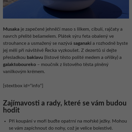
Musaka
je zapečené jehněčí maso s lilkem, cibulí, rajčaty a
navrch přelité bešamelem. Plátek sýru feta obalený ve
strouhance a usmažený se nazývá
saganaki
a rozhodně byste
jej měli při návštěvě Řecka vyzkoušet. Z dezertů si dejte
přesladkou
baklavu
(listové těsto polité medem a oříšky) a
galaktoboureko
– moučník z listového těsta plněný
vanilkovým krémem.
[stextbox id=“info“]
Zajímavosti a rady, které se vám budou
hodit
Při koupání v moři buďte opatrní na mořské ježky. Mohou
se vám zapíchnout do nohy, což je velice bolestivé.