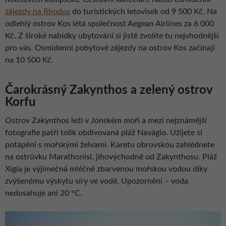
zájezdy na Rhodos
do turistických letovisek od 9 500 Kč. Na
odlehlý ostrov Kos létá společnost Aegean Airlines za 6 000
Kč. Z široké nabídky ubytování si jistě zvolíte tu nejvhodnější
pro vás. Osmidenní pobytové zájezdy na ostrov Kos začínají
na 10 500 Kč.
Čarokrásný Zakynthos a zelený ostrov
Korfu
Ostrov Zakynthos leží v Jónském moři a mezi nejznámější
fotografie patří tolik obdivovaná pláž Navágio. Užijete si
potápění s mořskými želvami. Karetu obrovskou zahlédnete
na ostrůvku Marathonisi, jihovýchodně od Zakynthosu. Pláž
Xigia je výjimečná mléčně zbarvenou mořskou vodou díky
zvýšenému výskytu síry ve vodě. Upozornění – voda
nedosahuje ani 20 °C.