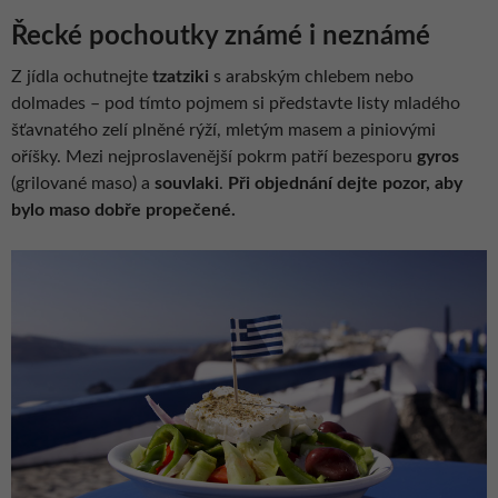
Řecké pochoutky známé i neznámé
Z jídla ochutnejte
tzatziki
s arabským chlebem nebo
dolmades – pod tímto pojmem si představte listy mladého
šťavnatého zelí plněné rýží, mletým masem a piniovými
oříšky. Mezi nejproslavenější pokrm patří bezesporu
gyros
(grilované maso) a
souvlaki
.
Při objednání dejte pozor, aby
bylo maso dobře propečené.