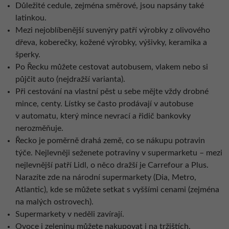
Důležité cedule, zejména směrové, jsou napsány také
latinkou.
Mezi nejoblíbenější suvenýry patří výrobky z olivového
dřeva, koberečky, kožené výrobky, výšivky, keramika a
šperky.
Po Řecku můžete cestovat autobusem, vlakem nebo si
půjčit auto (nejdražší varianta).
Při cestování na vlastní pěst u sebe mějte vždy drobné
mince, centy. Lístky se často prodávají v autobuse
v automatu, který mince nevrací a řidič bankovky
nerozměňuje.
Řecko je poměrně drahá země, co se nákupu potravin
týče. Nejlevněji seženete potraviny v supermarketu – mezi
nejlevnější patří Lidl, o něco dražší je Carrefour a Plus.
Narazíte zde na národní supermarkety (Dia, Metro,
Atlantic), kde se můžete setkat s vyššími cenami (zejména
na malých ostrovech).
Supermarkety v neděli zavírají.
Ovoce i zeleninu můžete nakupovat i na tržištích.