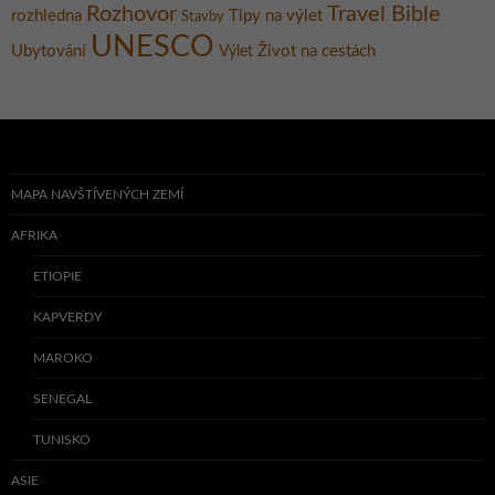
Rozhovor
Travel Bible
rozhledna
Tipy na výlet
Stavby
UNESCO
Ubytování
Život na cestách
Výlet
MAPA NAVŠTÍVENÝCH ZEMÍ
AFRIKA
ETIOPIE
KAPVERDY
MAROKO
SENEGAL
TUNISKO
ASIE