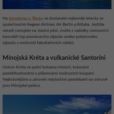
Na
dovolenou v Řecku
se dostanete nejlevněji letecky se
společnostmi Aegean Airlines, Air Berlin a Alitalia. Jestliže
neradi cestujete na vlastní pěst, zvolte z nabídky cestovních
kanceláří typ poznávacího zájezdu anebo pobytového
zájezdu s možností fakultativních výletů.
Mínojská Kréta a vulkanické Santorini
Ostrov Kréta se pyšní bohatou historií, krásnými
pamětihodnostmi a příjemnými možnostmi koupání.
Nejkrásnějšími a zároveň nejstaršími památkami na ostrově
jsou Mínojské paláce.