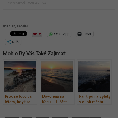
www.zivotnacestach.cz
SDÍLEJTE, PROSÍM:
WhatsApp
E-mail
Další
Mohlo By Vás Také Zajímat:
Proč se loučit s
Dovolená na
Pár tipů na výlety
létem, když za
Kosu – 1. část
v okolí města
ním můžete
(Marmari)
Kos
vycestovat!