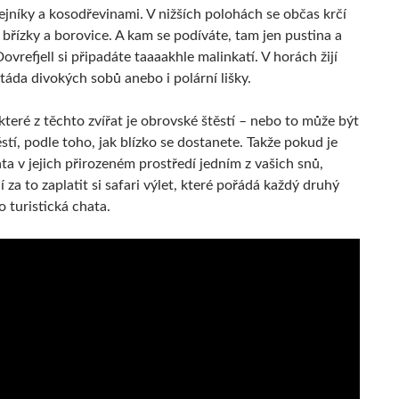
ejníky a kosodřevinami. V nižších polohách se občas krčí
břízky a borovice. A kam se podíváte, tam jen pustina a
ovrefjell si připadáte taaaakhle malinkatí. V horách žijí
táda divokých sobů anebo i polární lišky.
teré z těchto zvířat je obrovské štěstí – nebo to může být
stí, podle toho, jak blízko se dostanete. Takže pokud je
ata v jejich přirozeném prostředí jedním z vašich snů,
jí za to zaplatit si safari výlet, které pořádá každý druhý
 turistická chata.