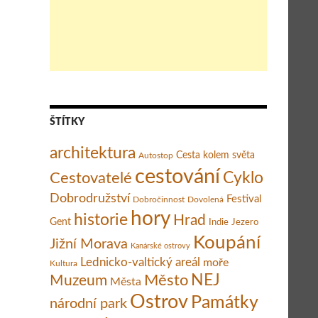
ŠTÍTKY
architektura
Cesta kolem světa
Autostop
cestování
Cestovatelé
Cyklo
Dobrodružství
Festival
Dobročinnost
Dovolená
hory
historie
Hrad
Gent
Indie
Jezero
Koupání
Jižní Morava
Kanárské ostrovy
Lednicko-valtický areál
moře
Kultura
Město
NEJ
Muzeum
Města
Ostrov
Památky
národní park