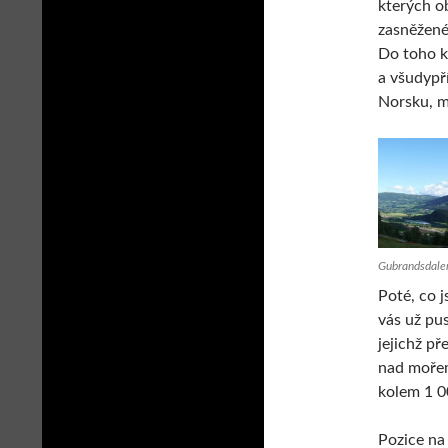
kterých o
zasněžené
Do toho k
a všudypř
Norsku, my
Gubrandsdalen
Poté, co 
vás už pu
jejichž p
nad mořem
kolem 1 0
Pozice na 