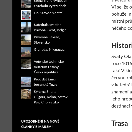
v katedrá
Stěna Trollů výhledem
z vrcholu vyrazí dech
Ví se, že 
Do Katovic s dětmi
bohužel n
místní prů
Katedrála svatého
něčeho co 
Bavona, Gent, Belgie
Pískovna Sekule,
Slovensko
Histor
Granada, Nikaragua
Svatý Olaf
Vojenské technické
roce 1015 
muzeum Lešany,
také Viki
Česká republika
červnu ro
Proč dát šanci
v katedrál
bosenské Tuzle
znamení a 
Sýrárna Sirana
Gligora, Kolan, ostrov
jeho hrobu
Pag, Chorvatsko
destinací 
UPOZORNĚNÍ NA NOVÉ
Trasa
ČLÁNKY E-MAILEM!