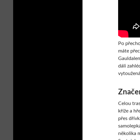
Po přecho
máte přec
Gauldalen
dáli zahlé
vytoužená
Znače
Celou tra
kříže a h
přes dřív
samolepká
několika 