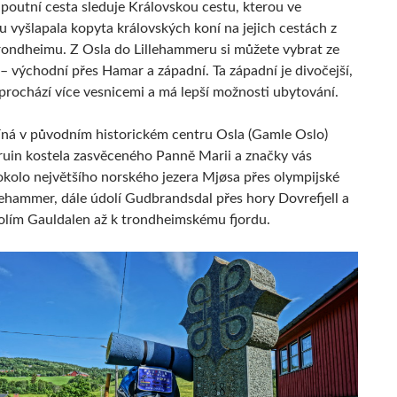
poutní cesta sleduje Královskou cestu, kterou ve
u vyšlapala kopyta královských koní na jejich cestách z
rondheimu. Z Osla do Lillehammeru si můžete vybrat ze
– východní přes Hamar a západní. Ta západní je divočejší,
prochází více vesnicemi a má lepší možnosti ubytování.
íná v původním historickém centru Osla (Gamle Oslo)
ruin kostela zasvěceného Panně Marii a značky vás
kolo největšího norského jezera Mjøsa přes olympijské
lehammer, dále údolí Gudbrandsdal přes hory Dovrefjell a
olím Gauldalen až k trondheimskému fjordu.