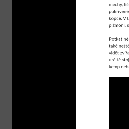
mechy, liš
pokřivené 
kopce. V D
pižmoni, s
Potkat něk
také neště
vidět zvíř
určitě sto
kemp nebo