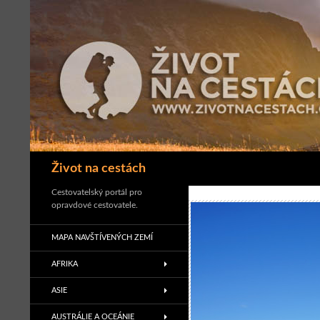
Přejít
k
obsahu
webu
Hledat
Život na cestách
Cestovatelský portál pro
opravdové cestovatele.
MAPA NAVŠTÍVENÝCH ZEMÍ
AFRIKA
ASIE
AUSTRÁLIE A OCEÁNIE