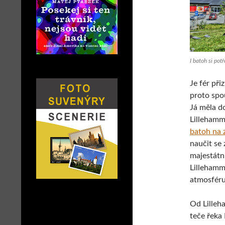
I batoh si pot
Je fér při
proto spo
Já měla do
Lillehamm
batoh na 
naučit se
majestátní
Lillehamm
atmosféru
Od Lilleh
teče řeka 