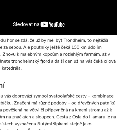
du hor se zdá, že už by měl být Trondheim, to nejtěžší
e za sebou. Ale poutníky ještě čeká 150 km údolím
. Znovu k malebným kopcům a rozlehlým farmám, až v
dnete trondheimský fjord a další den už na vás čeká cílová
 katedrála.
ní
su vás doprovází symbol svatoolafské cesty – kombinace
řebíčku. Značení má různé podoby – od dřevěných patníků
ka pověšená na větvi či připevněná na kmeni stromu až k
m na značkách a sloupech. Cesta z Osla do Hamaru je na
místech vyznačena žlutými šipkami stejně jako