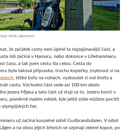
řebuje někdy odpočinout.
znat, že začátek cesty není úplně ta nejzajímavější část, a
usta lidí začíná v Hamaru, nebo dokonce v Lillehammeru.
st času, a tak jsem cestu šla celou. Cesta do
eru byla taková přípravka, trochu kopečky, zvyknout si na
zádech
, těžké boty na nohách, vyzkoušet si své limity a
 znát cestu. Východní část vede asi 100 km okolo
ho jezera Mjøsa a tato část už stojí za to. Jezero končí v
eru, poměrně malém městě, kde ještě stále můžete pocítit
 olympijských her.
ammeru už začíná kouzelné údolí Gudbrandsdalen. V údolí
Lågen a na obou jejích březích se vzpínají zelené kopce, po