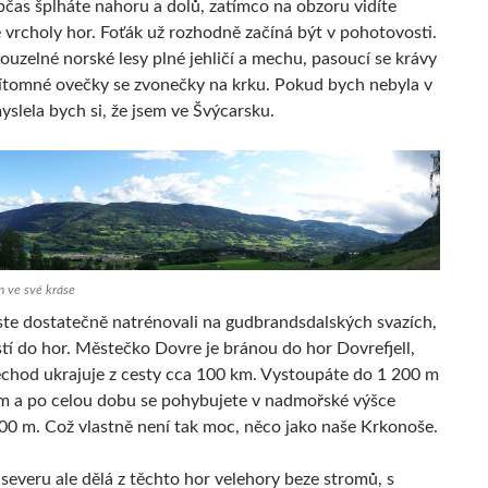
bčas šplháte nahoru a dolů, zatímco na obzoru vidíte
 vrcholy hor. Foťák už rozhodně začíná být v pohotovosti.
ouzelné norské lesy plné jehličí a mechu, pasoucí se krávy
ítomné ovečky se zvonečky na krku. Pokud bych nebyla v
slela bych si, že jsem ve Švýcarsku.
 ve své kráse
jste dostatečně natrénovali na gudbrandsdalských svazích,
stí do hor. Městečko Dovre je bránou do hor Dovrefjell,
řechod ukrajuje z cesty cca 100 km. Vystoupáte do 1 200 m
 a po celou dobu se pohybujete v nadmořské výšce
00 m. Což vlastně není tak moc, něco jako naše Krkonoše.
severu ale dělá z těchto hor velehory beze stromů, s