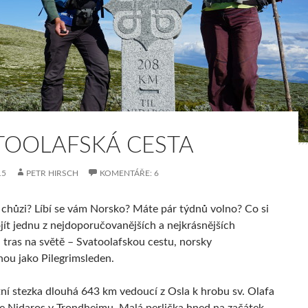
TOOLAFSKÁ CESTA
15
PETR HIRSCH
KOMENTÁŘE: 6
 chůzi? Líbí se vám Norsko? Máte pár týdnů volno? Co si
jít jednu z nejdoporučovanějších a nejkrásnějších
 tras na světě – Svatoolafskou cestu, norsky
ou jako Pilegrimsleden.
tní stezka dlouhá 643 km vedoucí z Osla k hrobu sv. Olafa