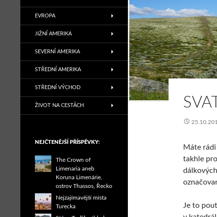
EVROPA
JIŽNÍ AMERIKA
SEVERNÍ AMERIKA
STŘEDNÍ AMERIKA
STŘEDNÍ VÝCHOD
SVA
ŽIVOT NA CESTÁCH
25.10.20
NEJČTENĚJŠÍ PŘÍSPĚVKY:
Máte rádi
takhle pro
The Crown of
Limenaria aneb
dálkových
Koruna Limenárie,
označovan
ostrov Thassos, Řecko
Nejzajímavější místa
Je to pou
Turecka