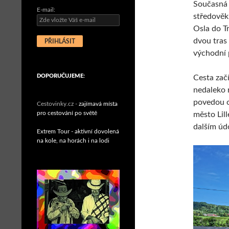
Současná 
E-mail:
středověk
Osla do T
dvou tras 
východní 
DOPORUČUJEME:
Cesta zač
nedaleko 
povedou o
Cestovinky.cz -
zajímavá místa
pro cestování po světě
město Lil
dalším úd
Extrem Tour - aktivní dovolená
na kole, na horách i na lodi