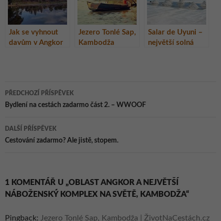
Jak se vyhnout
Jezero Tonlé Sap,
Salar de Uyuni –
davům v Angkor
Kambodža
největší solná
Watu, Kambodža
pláň na světě,
Bolívie
Navigace
PŘEDCHOZÍ PŘÍSPĚVEK
pro
Bydlení na cestách zadarmo část 2. – WWOOF
příspěvky
DALŠÍ PŘÍSPĚVEK
Cestování zadarmo? Ale jistě, stopem.
1 KOMENTÁŘ U „OBLAST ANGKOR A NEJVĚTŠÍ
NÁBOŽENSKÝ KOMPLEX NA SVĚTĚ, KAMBODŽA“
Pingback:
Jezero Tonlé Sap, Kambodža | ŽivotNaCestách.cz