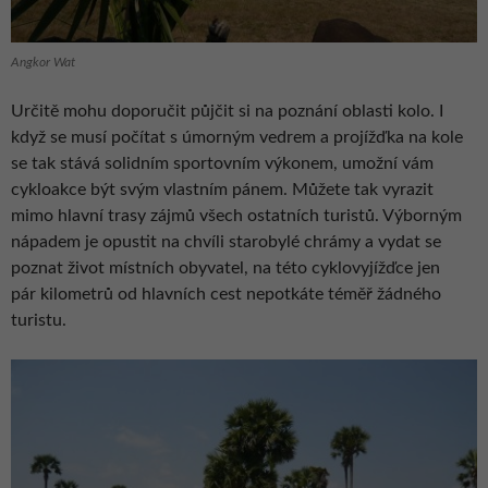
Angkor Wat
Určitě mohu doporučit půjčit si na poznání oblasti kolo. I
když se musí počítat s úmorným vedrem a projížďka na kole
se tak stává solidním sportovním výkonem, umožní vám
cykloakce být svým vlastním pánem. Můžete tak vyrazit
mimo hlavní trasy zájmů všech ostatních turistů. Výborným
nápadem je opustit na chvíli starobylé chrámy a vydat se
poznat život místních obyvatel, na této cyklovyjížďce jen
pár kilometrů od hlavních cest nepotkáte téměř žádného
turistu.