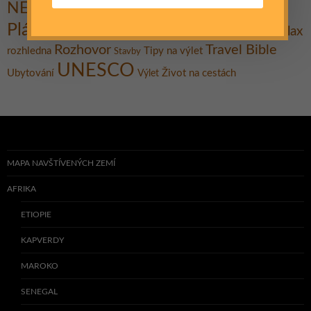
Ostrov
Památky
NEJ
národní park
Plavba lodí
Pláž
Praktické rady
Pěšky
Relax
Promítání
putování
Rozhovor
Travel Bible
rozhledna
Tipy na výlet
Stavby
UNESCO
Ubytování
Život na cestách
Výlet
MAPA NAVŠTÍVENÝCH ZEMÍ
AFRIKA
ETIOPIE
KAPVERDY
MAROKO
SENEGAL