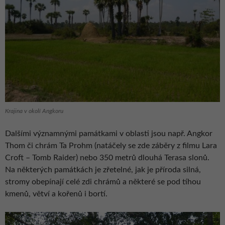
Krajina v okolí Angkoru
Dalšími významnými památkami v oblasti jsou např. Angkor
Thom či chrám Ta Prohm (natáčely se zde záběry z filmu Lara
Croft – Tomb Raider) nebo 350 metrů dlouhá Terasa slonů.
Na některých památkách je zřetelné, jak je příroda silná,
stromy obepínají celé zdi chrámů a některé se pod tíhou
kmenů, větví a kořenů i bortí.