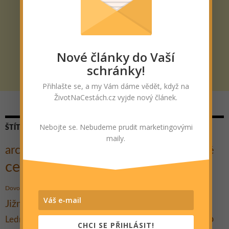
Nové články do Vaší
schránky!
Přihlašte se, a my Vám dáme vědět, když na
ŽivotNaCestách.cz vyjde nový článek.
Nebojte se. Nebudeme prudit marketingovými
ŠTÍTKY
maily.
architektura
Cestovatelé
Cesta kolem světa
Autostop
cestování
Cyklo
Dobrodružství
Dobročinnost
hory
historie
Hrad
Festival
Gent
Dovolená
Indie
Jezero
Koupání
Jižní Morava
Kultura
Kanárské ostrovy
Město
Muzeum
Lednicko-valtický areál
moře
Města
CHCI SE PŘIHLÁSIT!