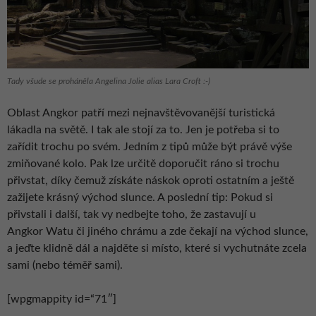
Tady všude se proháněla Angelina Jolie alias Lara Croft :-)
Oblast Angkor patří mezi nejnavštěvovanější turistická
lákadla na světě. I tak ale stojí za to. Jen je potřeba si to
zařídit trochu po svém. Jedním z tipů může být právě výše
zmiňované kolo. Pak lze určitě doporučit ráno si trochu
přivstat, díky čemuž získáte náskok oproti ostatním a ještě
zažijete krásný východ slunce. A poslední tip: Pokud si
přivstali i další, tak vy nedbejte toho, že zastavují u
Angkor Watu či jiného chrámu a zde čekají na východ slunce,
a jeďte klidně dál a najděte si místo, které si vychutnáte zcela
sami (nebo téměř sami).
[wpgmappity id=“71″]