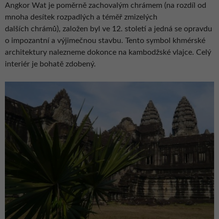
Angkor Wat je poměrně zachovalým chrámem (na rozdíl od
mnoha desítek rozpadlých a téměř zmizelých
dalších chrámů), založen byl ve 12. století a jedná se opravdu
o impozantní a výjimečnou stavbu. Tento symbol khmérské
architektury nalezneme dokonce na kambodžské vlajce. Celý
interiér je bohatě zdobený.