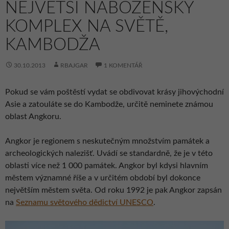
NEJVĚTŠÍ NÁBOŽENSKÝ
KOMPLEX NA SVĚTĚ,
KAMBODŽA
30.10.2013
RBAJGAR
1 KOMENTÁŘ
Pokud se vám poštěstí vydat se obdivovat krásy jihovýchodní
Asie a zatouláte se do Kambodže, určitě neminete známou
oblast Angkoru.
Angkor je regionem s neskutečným množstvím památek a
archeologických nalezišť. Uvádí se standardně, že je v této
oblasti více než 1 000 památek. Angkor byl kdysi hlavním
městem významné říše a v určitém období byl dokonce
největším městem světa. Od roku 1992 je pak Angkor zapsán
na
Seznamu světového dědictví UNESCO
.