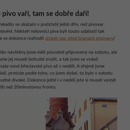
 pivo vaří, tam se dobře daří!
ekadlo se ukázalo v podstatě ještě dřív, než pivovar
otevřel. Někteří milovníci piva byli touto událostí tak
že se dokonce rozhodli
strávit noc před branami pivovaru
!
lán návštěvy jsme měli původně připravený na sobotu, ale
me jej museli bohužel zrušit, a tak jsme se vydali
naše nové břeclavské pivo až v neděli. A zřejmě jsme
ali, protože podle toho, co jsem slyšel, to bylo v sobotu
dně divoké. Dokonce ještě i v neděli jste si museli vystát
elší než 20minutovou frontu.