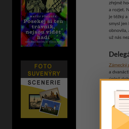
zřejmě hod
a rozjet. 
je těžký a
smysl jen 
obnovila, 
už nás neza
Delegá
Zámecký p
a dvanáct
úplně dob
už pivo st
nenávratn
opravdu n
Nevím, jes
má naše mě
upřímně ří