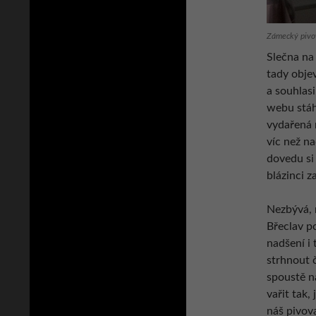
Zámecký pivov
Slečna na 
tady objevi
a souhlasi
webu stáh
vydařená 
víc než na
dovedu si
blázinci 
Nezbývá,
Břeclav p
nadšení i 
strhnout č
spoustě n
vařit tak
náš pivov