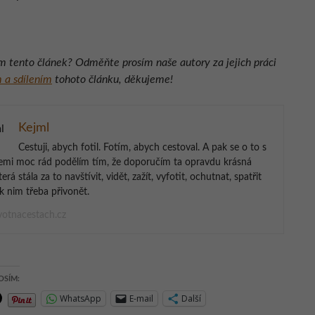
ám tento článek? Odměňte prosím naše autory za jejich práci
 a sdílením
tohoto článku, děkujeme!
Kejml
Cestuji, abych fotil. Fotím, abych cestoval. A pak se o to s
emi moc rád podělím tím, že doporučím ta opravdu krásná
terá stála za to navštívit, vidět, zažít, vyfotit, ochutnat, spatřit
k nim třeba přivonět.
otnacestach.cz
OSÍM:
WhatsApp
E-mail
Další