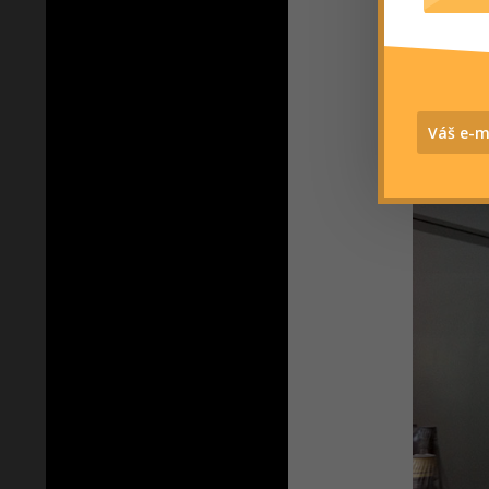
posledních
nebo přehá
úplně na 
neměl možn