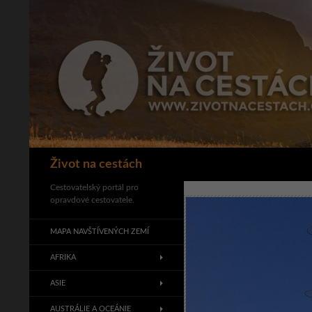
Přejít
k
obsahu
webu
Hledat
Život na cestách
Cestovatelský portál pro
opravdové cestovatele.
MAPA NAVŠTÍVENÝCH ZEMÍ
AFRIKA
ASIE
AUSTRÁLIE A OCEÁNIE