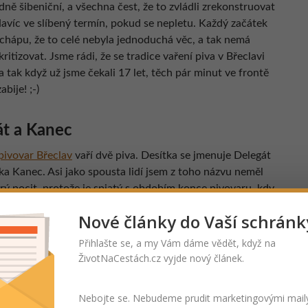
ně šibeniční, a všechna čest, že to zvládli zrekonstruovat
Navíc ve slíbený termín, pokud se nepletu. Každý začátek
 chápu, že to celé nebyla jednoduchá věc, a tak nemá
kritizovat. Jsme rádi, že se tradice vaření piva v Břeclavi
a tak když už jsme čekali 17 let, těch pár minut ve frontě
bije! ;-)
t a Kanec
ivovar Břeclav
vaří dvě piva. Desítka se jmenuje Delegát
ka Kanec. Asi jako spousta lidí jsem z toho názvu neměl
rý pocit, protože je spjatý s obdobím konce pivovaru, kdy
ejného názvu za nic moc nestálo. Ta doba je ale
Nové články do Vaší schránk
ě pryč a musím říct, že náš nový břeclavský Kanec mě
eskutečně překvapil a potěšil!
Přihlašte se, a my Vám dáme vědět, když na
ŽivotNaCestách.cz vyjde nový článek.
tli je to částěčně ovlivněno i tím, že jsem hrdý na to, že
sto zase pivovar (a to určitě konec konců taky), ale
Nebojte se. Nebudeme prudit marketingovými mail
kám, že je to suverénně nejlepší pivo, jaké jsem za