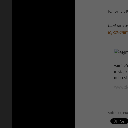
Na zdraví!
Líbil se v
lajkováním
vámi vš
místa, k
nebo si 
www.ziv
SDÍLEJTE, PR