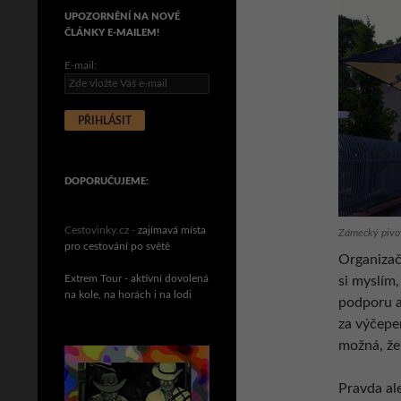
UPOZORNĚNÍ NA NOVÉ
ČLÁNKY E-MAILEM!
E-mail:
DOPORUČUJEME:
Cestovinky.cz -
zajímavá místa
Zámecký pivov
pro cestování po světě
Organizač
Extrem Tour - aktivní dovolená
si myslím,
na kole, na horách i na lodi
podporu a 
za výčepem
možná, že 
Pravda ale