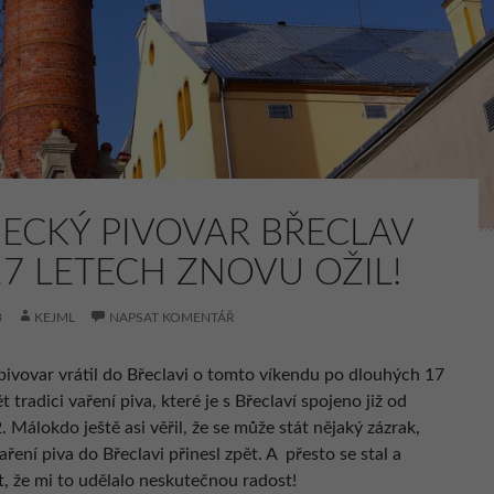
ECKÝ PIVOVAR BŘECLAV
17 LETECH ZNOVU OŽIL!
3
KEJML
NAPSAT KOMENTÁŘ
ivovar vrátil do Břeclavi o tomto víkendu po dlouhých 17
t tradici vaření piva, které je s Břeclaví spojeno již od
 Málokdo ještě asi věřil, že se může stát nějaký zázrak,
aření piva do Břeclavi přinesl zpět. A přesto se stal a
t, že mi to udělalo neskutečnou radost!