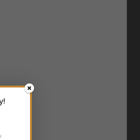
y!
y.