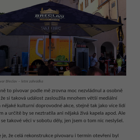
ar Břeclav – letní zahrádka
ně to pivovar podle mě zrovna moc nezvládnul a osobně
 že si taková událost zasloužila mnohem větší mediální
nějaké kulturní doprovodné akce, stejně tak jako více lidí
 a určitě by se neztratila ani nějaká živá kapela apod. Ale
se takové věci v sobotu děly, jen jsem o tom nic neslyšel.
 je, že celá rekonstrukce pivovaru i termín otevření byl