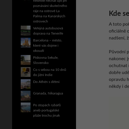
nesmíte nechat ujít při
poznávání skutečného
ráje na ostrově La
Kde se
Palma na Kanárských
ostrovech
A toto poř
Veřejná autobusová
oficiálně 
doprava na Tenerife
nadšení, 
Barcelona – město,
které vás dojme i
okouzlí
Původní p
Pískovna Sekule,
nakonec js
Slovensko
ochutnat 
Co s sebou na 10 dnů
dobře uděl
do jižní Indie
opravdu ho
Do Athén s dětmi
někdy i d
Granada, Nikaragua
Po stopách rybářů
aneb portugalské
pláže trochu jinak