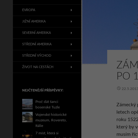
EVROPA
JIŽNÍ AMERIKA
SEVERNÍ AMERIKA
STŘEDNÍ AMERIKA
STŘEDNÍ VÝCHOD
ZÁM
ŽIVOT NA CESTÁCH
PO 
22.5.201
NEJČTENĚJŠÍ PŘÍSPĚVKY:
Proč dát šanci
Zámecký p
bosenské Tuzle
letech opě
Vojenské historické
roku 1522.
muzeum, Rovereto,
Itálie
který by v
7 míst, která si
musím říc