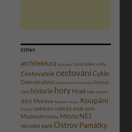
ŠTÍTKY
architektura
Cesta kolem světa
Autostop
cestování
Cestovatelé
Cyklo
Dobrodružství
Festival
Dobročinnost
Dovolená
hory
historie
Hrad
Gent
Indie
Jezero
Koupání
Jižní Morava
Kanárské ostrovy
Lednicko-valtický areál
moře
Kultura
Město
NEJ
Muzeum
Města
Ostrov
Památky
národní park