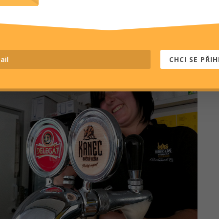
 několik let pil, a nemám potřebu to nijak přikrášlovat
nět. Skutečně je to tak a alespoň mně se trefili do chuti
maximum! Desítku jsem díky tomu vlastně pak už ani
ost ochutnat, ale i tu si spousta lidí velice chválila.
CHCI SE PŘIH