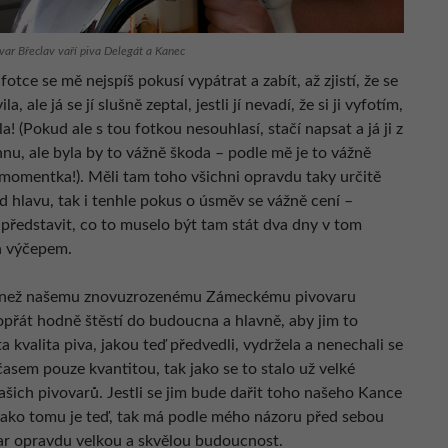
ar Břeclav vaří piva Delegát a Kanec
fotce se mě nejspíš pokusí vypátrat a zabít, až zjistí, že se
la, ale já se jí slušně zeptal, jestli jí nevadí, že si ji vyfotím,
la! (Pokud ale s tou fotkou nesouhlasí, stačí napsat a já ji z
nu, ale byla by to vážně škoda – podle mě je to vážně
momentka!). Měli tam toho všichni opravdu taky určitě
d hlavu, tak i tenhle pokus o úsměv se vážně cení –
 představit, co to muselo být tam stát dva dny v tom
za výčepem.
 než našemu znovuzrozenému Zámeckému pivovaru
opřát hodně štěstí do budoucna a hlavně, aby jim to
ta kvalita piva, jakou teď předvedli, vydržela a nenechali se
asem pouze kvantitou, tak jako se to stalo už velké
ašich pivovarů. Jestli se jim bude dařit toho našeho Kance
, jako tomu je teď, tak má podle mého názoru před sebou
ar opravdu velkou a skvělou budoucnost.