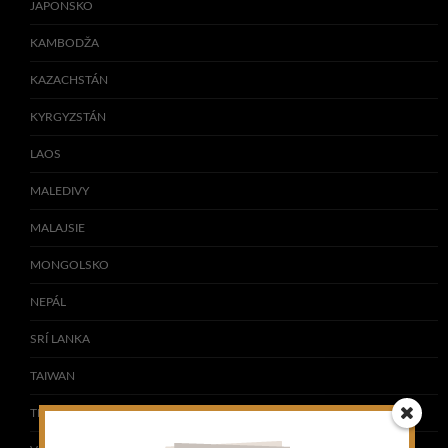
JAPONSKO
KAMBODŽA
KAZACHSTÁN
KYRGYZSTÁN
LAOS
MALEDIVY
MALAJSIE
MONGOLSKO
NEPÁL
SRÍ LANKA
TAIWAN
THAJSKO