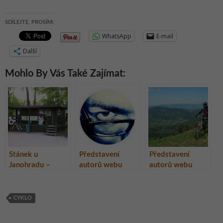
SDÍLEJTE, PROSÍM:
WhatsApp
E-mail
Další
Mohlo By Vás Také Zajímat:
Stánek u
Představení
Představení
Janohradu –
autorů webu
autorů webu
oblíbená
ŽivotNaCestách.
ŽivotNaCestách.
občerstvovací
cz: ViHa
cz: Radovan
stanice,
CYKLO
Lednicko-valtický
areál