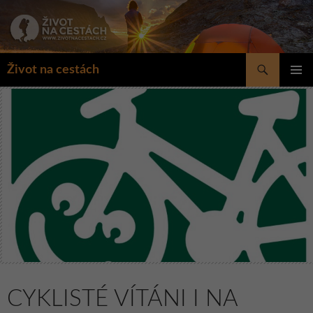
Přejít
k
obsahu
webu
Hledat
Život na cestách
ZÁKLAD
NAVIGA
MENU
CYKLISTÉ VÍTÁNI I NA