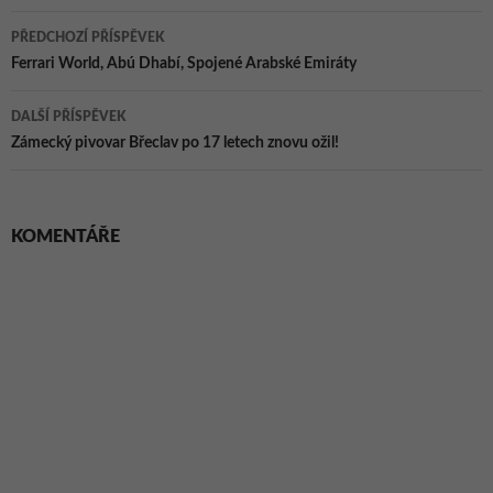
Navigace
PŘEDCHOZÍ PŘÍSPĚVEK
pro
Ferrari World, Abú Dhabí, Spojené Arabské Emiráty
příspěvky
DALŠÍ PŘÍSPĚVEK
Zámecký pivovar Břeclav po 17 letech znovu ožil!
KOMENTÁŘE