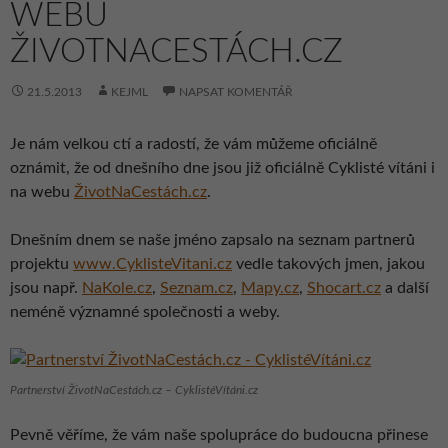
WEBU
ŽIVOTNACESTÁCH.CZ
21.5.2013
KEJML
NAPSAT KOMENTÁŘ
Je nám velkou ctí a radostí, že vám můžeme oficiálně
oznámit, že od dnešního dne jsou již oficiálně Cyklisté vítáni i
na webu
ŽivotNaCestách.cz
.
Dnešním dnem se naše jméno zapsalo na seznam partnerů
projektu
www.CyklisteVitani.cz
vedle takových jmen, jakou
jsou např.
NaKole.cz
,
Seznam.cz
,
Mapy.cz
,
Shocart.cz
a další
neméně významné společnosti a weby.
Partnerství ŽivotNaCestách.cz – CyklistéVítáni.cz
Pevně věříme, že vám naše spolupráce do budoucna přinese