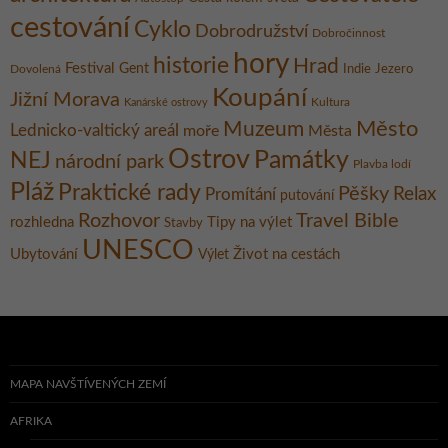
cestování
Cyklo
Dobrodružství
Dobročinnost
hory
historie
Hrad
Festival
Gent
Dovolená
Indie
Jezero
Koupání
Jižní Morava
Kultura
Kanárské ostrovy
Město
Muzeum
Lednicko-valtický areál
moře
Města
Ostrov
Památky
NEJ
národní park
Plavba lodí
Pláž
Praktické rady
Pěšky
Relax
Promítání
putování
Rozhovor
Travel Bible
rozhledna
Tipy na výlet
Stavby
UNESCO
Ubytování
Život na cestách
Výlet
MAPA NAVŠTÍVENÝCH ZEMÍ
AFRIKA