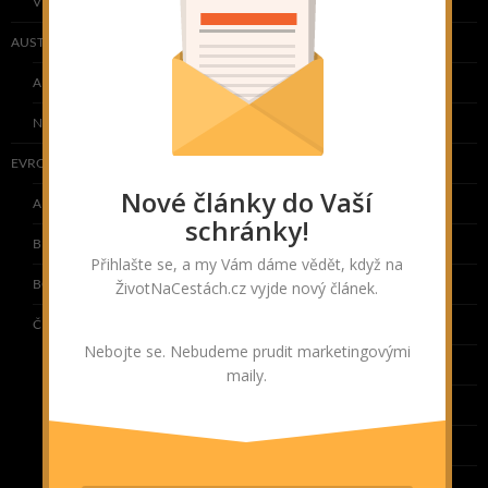
VIETNAM
AUSTRÁLIE A OCEÁNIE
AUSTRÁLIE
NOVÝ ZÉLAND
EVROPA
Nové články do Vaší
ANGLIE
schránky!
BELGIE
Přihlašte se, a my Vám dáme vědět, když na
BOSNA A HERCEGOVINA
ŽivotNaCestách.cz vyjde nový článek.
ČESKÁ REPUBLIKA
Nebojte se. Nebudeme prudit marketingovými
JIHOČESKÝ KRAJ
maily.
JIHOMORAVSKÝ KRAJ
KARLOVARSKÝ KRAJ
KRAJ VYSOČINA