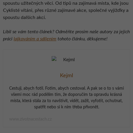
spoustu užitečných věcí. Od tipů na zajímavá místa, kde jsou
Cyklisté vítáni, přes různé zajímavé akce, společné vyjížďky a
spoustu dalších akcí.
Líbil se vám tento článek? Odměňte prosím naše autory za jejich
práci
lajkováním a sdílením
tohoto článku, děkujeme!
Kejml
Cestuji, abych fotil. Fotím, abych cestoval. A pak se o to s vámi
všemi moc rád podělím tím, že doporučím ta opravdu krásná
místa, která stála za to navštívit, vidět, zažít, vyfotit, ochutnat,
spatřit nebo si k nim třeba přivonět.
www.zivotnacestach.cz