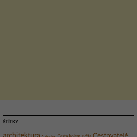
ŠTÍTKY
architektura
Cestovatelé
Cesta kolem světa
Autostop