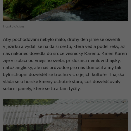
Horská chatka
Aby pochodování nebylo málo, druhý den jsme se osvěžili
v jezírku a vydali se na další cestu, která vedla podél řeky, až
nás nakonec dovedla do srdce vesničky Karenů. Kmen Karen
žije v izolaci od vnějšího světa, příslušníci nemluví thajsky,
natož anglicky, ale náš průvodce pro nás tlumočil a my tak
byli schopni dozvědět se trochu víc o jejich kultuře. Thajská
vláda se o horské kmeny ochotně stará, což dosvědčovaly
solární panely, které se tu a tam tyčily.