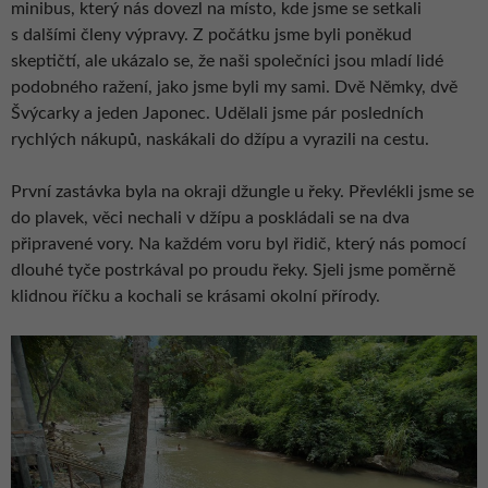
minibus, který nás dovezl na místo, kde jsme se setkali
s dalšími členy výpravy. Z počátku jsme byli poněkud
skeptičtí, ale ukázalo se, že naši společníci jsou mladí lidé
podobného ražení, jako jsme byli my sami. Dvě Němky, dvě
Švýcarky a jeden Japonec. Udělali jsme pár posledních
rychlých nákupů, naskákali do džípu a vyrazili na cestu.
První zastávka byla na okraji džungle u řeky. Převlékli jsme se
do plavek, věci nechali v džípu a poskládali se na dva
připravené vory. Na každém voru byl řidič, který nás pomocí
dlouhé tyče postrkával po proudu řeky. Sjeli jsme poměrně
klidnou říčku a kochali se krásami okolní přírody.