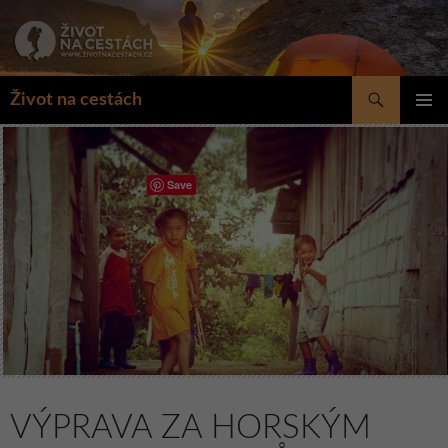
Přejít
k
obsahu
webu
Hledat
Život na cestách
ZÁKLAD
NAVIGA
MENU
Save
VÝPRAVA ZA HORSKÝM