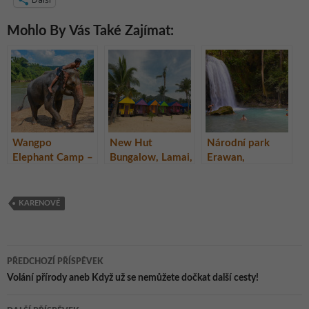
Mohlo By Vás Také Zajímat:
Wangpo
New Hut
Národní park
Elephant Camp –
Bungalow, Lamai,
Erawan,
sloní farma
Ko Samui,
provincie
nedaleko
Thajsko
Kanchanaburi,
Kanchanaburi,
Thajsko
KARENOVÉ
Thajsko
Navigace
PŘEDCHOZÍ PŘÍSPĚVEK
pro
Volání přírody aneb Když už se nemůžete dočkat další cesty!
příspěvky