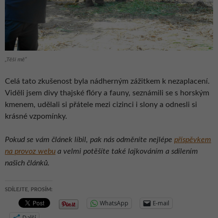
„Těší mě“
Celá tato zkušenost byla nádherným zážitkem k nezaplacení.
Viděli jsem divy thajské flóry a fauny, seznámili se s horským
kmenem, udělali si přátele mezi cizinci i slony a odnesli si
krásné vzpomínky.
Pokud se vám článek líbil, pak nás odměníte nejlépe
příspěvkem
na provoz webu
a velmi potěšíte také lajkováním a sdílením
našich článků.
SDÍLEJTE, PROSÍM:
WhatsApp
E-mail
Další