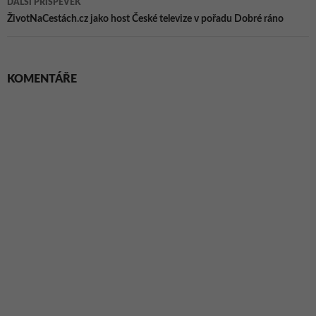
DALŠÍ PŘÍSPĚVEK
ŽivotNaCestách.cz jako host České televize v pořadu Dobré ráno
KOMENTÁŘE