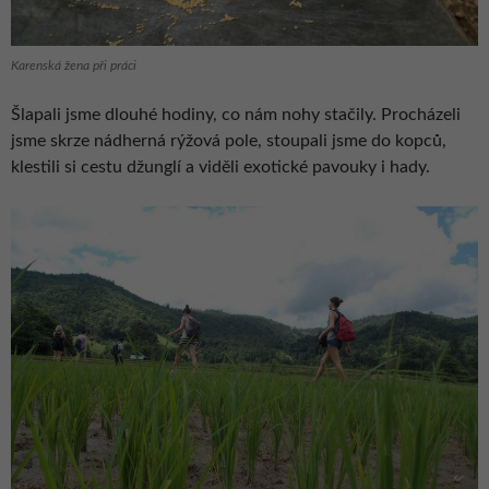
Karenská žena při práci
Šlapali jsme dlouhé hodiny, co nám nohy stačily. Procházeli
jsme skrze nádherná rýžová pole, stoupali jsme do kopců,
klestili si cestu džunglí a viděli exotické pavouky i hady.