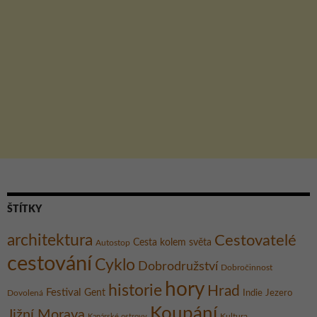
ŠTÍTKY
architektura
Cestovatelé
Cesta kolem světa
Autostop
cestování
Cyklo
Dobrodružství
Dobročinnost
hory
historie
Hrad
Festival
Gent
Dovolená
Indie
Jezero
Koupání
Jižní Morava
Kultura
Kanárské ostrovy