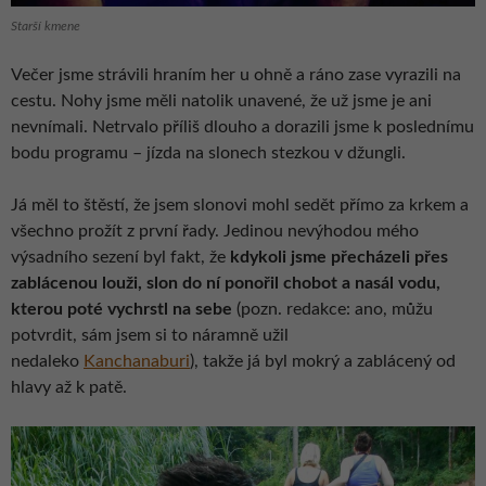
Starší kmene
Večer jsme strávili hraním her u ohně a ráno zase vyrazili na
cestu. Nohy jsme měli natolik unavené, že už jsme je ani
nevnímali. Netrvalo příliš dlouho a dorazili jsme k poslednímu
bodu programu – jízda na slonech stezkou v džungli.
Já měl to štěstí, že jsem slonovi mohl sedět přímo za krkem a
všechno prožít z první řady. Jedinou nevýhodou mého
výsadního sezení byl fakt, že
kdykoli jsme přecházeli přes
zablácenou louži, slon do ní ponořil chobot a nasál vodu,
kterou poté vychrstl na sebe
(pozn. redakce: ano, můžu
potvrdit, sám jsem si to náramně užil
nedaleko
Kanchanaburi
), takže já byl mokrý a zablácený od
hlavy až k patě.