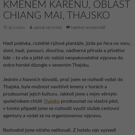
KMENEM KARENŮ, OBLAST
CHIANG MAI, THAJSKO
30.5.2014
JAKUB SECHTER
NAPSAT KOMENTÁŘ
Hadí polévka, rozlehlé rýžové plantáže, jízda po řece na voru,
sloni, hadi, pavouci, divočina, nádherná příroda a přívětiví
lidé – to vše a ještě víc nabízí neopakovatelná výprava do
srdce horské džungle v severním Thajsku.
Jedním z hlavních důvodů, proč jsem se rozhodl vydat do
Thajska, byla možnost navštívit kmeny v horách a
prozkoumat jejich kulturu. Jakkoli jsme s mým věrným
společníkem chtěli
Thajsko
prozkoumat na vlastní pěst,
v tomto případě jsme se rozhodli využít služeb cestovní
agentury a vydat se na organizovanou výpravu.
Rozhodně jsme ničeho nelitovali. Z hotelu nás vyzvedl