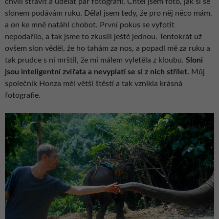
chvíli strávit a udělat pár fotografií. Chtěl jsem foto, jak si se
slonem podávám ruku. Dělal jsem tedy, že pro něj něco mám,
a on ke mně natáhl chobot. První pokus se vyfotit
nepodařilo, a tak jsme to zkusili ještě jednou. Tentokrát už
ovšem slon věděl, že ho tahám za nos, a popadl mě za ruku a
tak prudce s ní mrštil, že mi málem vyletěla z kloubu.
Sloni
jsou inteligentní zvířata a nevyplatí se si z nich střílet.
Můj
společník Honza měl větší štěstí a tak vznikla krásná
fotografie.