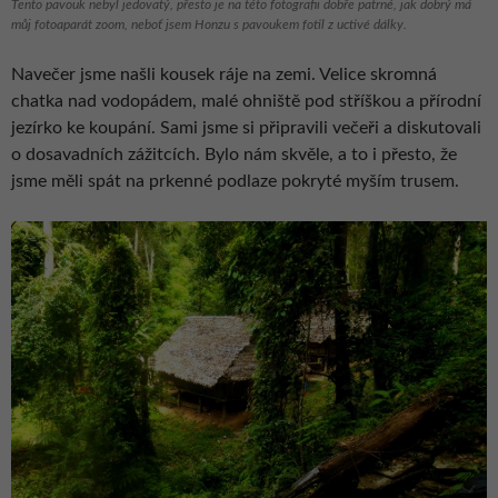
Tento pavouk nebyl jedovatý, přesto je na této fotografii dobře patrné, jak dobrý má
můj fotoaparát zoom, neboť jsem Honzu s pavoukem fotil z uctivé dálky.
Navečer jsme našli kousek ráje na zemi. Velice skromná
chatka nad vodopádem, malé ohniště pod stříškou a přírodní
jezírko ke koupání. Sami jsme si připravili večeři a diskutovali
o dosavadních zážitcích. Bylo nám skvěle, a to i přesto, že
jsme měli spát na prkenné podlaze pokryté myším trusem.