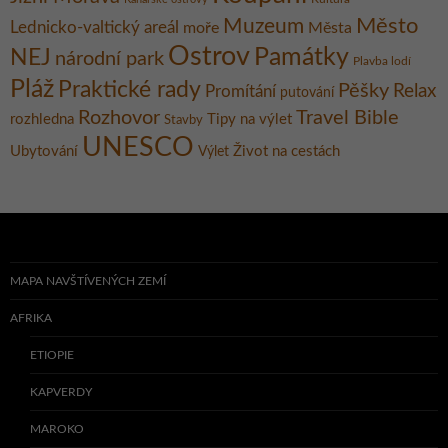
Město
Muzeum
Lednicko-valtický areál
moře
Města
Ostrov
Památky
NEJ
národní park
Plavba lodí
Pláž
Praktické rady
Pěšky
Relax
Promítání
putování
Rozhovor
Travel Bible
rozhledna
Tipy na výlet
Stavby
UNESCO
Ubytování
Život na cestách
Výlet
MAPA NAVŠTÍVENÝCH ZEMÍ
AFRIKA
ETIOPIE
KAPVERDY
MAROKO