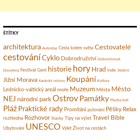
ŠTÍTKY
architektura
Cestovatelé
Cesta kolem světa
Autostop
cestování
Cyklo
Dobrodružství
Dobročinnost
hory
historie
Hrad
Festival
Gent
Dovolená
Indie
Jezero
Koupání
Jižní Morava
Kultura
Kanárské ostrovy
Město
Muzeum
Lednicko-valtický areál
moře
Města
Ostrov
Památky
NEJ
národní park
Plavba lodí
Pláž
Praktické rady
Pěšky
Relax
Promítání
putování
Rozhovor
Travel Bible
rozhledna
Tipy na výlet
Stavby
UNESCO
Ubytování
Život na cestách
Výlet