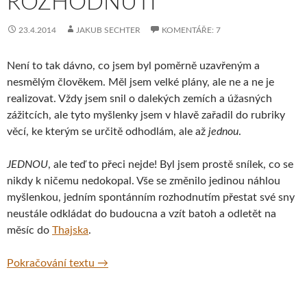
ROZHODNUTÍ
23.4.2014
JAKUB SECHTER
KOMENTÁŘE: 7
Není to tak dávno, co jsem byl poměrně uzavřeným a
nesmělým člověkem. Měl jsem velké plány, ale ne a ne je
realizovat. Vždy jsem snil o dalekých zemích a úžasných
zážitcích, ale tyto myšlenky jsem v hlavě zařadil do rubriky
věcí, ke kterým se určitě odhodlám, ale až
jednou
.
JEDNOU
, ale teď to přeci nejde! Byl jsem prostě snílek, co se
nikdy k ničemu nedokopal. Vše se změnilo jedinou náhlou
myšlenkou, jedním spontánním rozhodnutím přestat své sny
neustále odkládat do budoucna a vzít batoh a odletět na
měsíc do
Thajska
.
Síla spontánního rozhodnutí
Pokračování textu
→