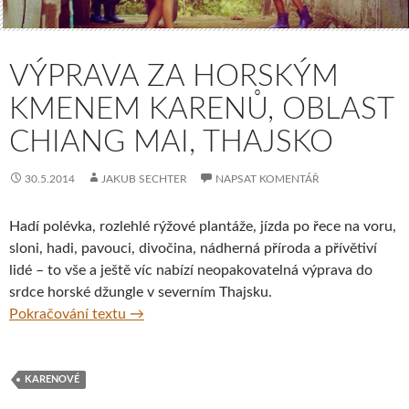
VÝPRAVA ZA HORSKÝM
KMENEM KARENŮ, OBLAST
CHIANG MAI, THAJSKO
30.5.2014
JAKUB SECHTER
NAPSAT KOMENTÁŘ
Hadí polévka, rozlehlé rýžové plantáže, jízda po řece na voru,
sloni, hadi, pavouci, divočina, nádherná příroda a přívětiví
lidé – to vše a ještě víc nabízí neopakovatelná výprava do
srdce horské džungle v severním Thajsku.
Výprava za horským kmenem Karenů, oblast
Pokračování textu
→
KARENOVÉ