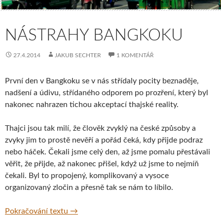
NÁSTRAHY BANGKOKU
27.4.2014
JAKUB SECHTER
1 KOMENTÁŘ
První den v Bangkoku se v nás střídaly pocity beznaděje,
nadšení a údivu, střídaného odporem po prozření, který byl
nakonec nahrazen tichou akceptací thajské reality.
Thajci jsou tak milí, že člověk zvyklý na české způsoby a
zvyky jim to prostě nevěří a pořád čeká, kdy přijde podraz
nebo háček. Čekali jsme celý den, až jsme pomalu přestávali
věřit, že přijde, až nakonec přišel, když už jsme to nejmíň
čekali. Byl to propojený, komplikovaný a vysoce
organizovaný zločin a přesně tak se nám to líbilo.
Nástrahy Bangkoku
Pokračování textu
→