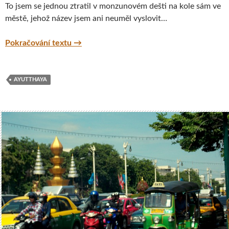
To jsem se jednou ztratil v monzunovém dešti na kole sám ve
městě, jehož název jsem ani neuměl vyslovit…
Zmoklé dobrodružství, Ayutthaya, Thajsko
Pokračování textu
→
AYUTTHAYA