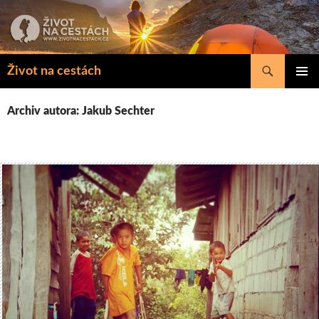
Přejít
k
obsahu
webu
Hledat
Život na cestách
ZÁKLAD
NAVIGA
Archiv autora: Jakub Sechter
MENU