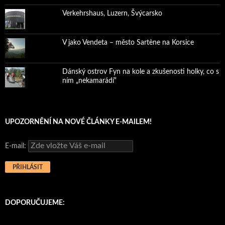
Verkehrshaus, Luzern, Švýcarsko
V jako Vendeta – město Sartène na Korsice
Dánský ostrov Fyn na kole a zkušenosti holky, co s
ním „nekamarádí“
UPOZORNĚNÍ NA NOVÉ ČLÁNKY E-MAILEM!
E-mail:
DOPORUČUJEME: