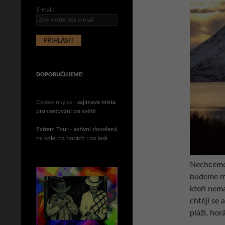
E-mail:
DOPORUČUJEME:
Cestovinky.cz -
zajímavá místa
pro cestování po světě
Extrem Tour - aktivní dovolená
na kole, na horách i na lodi
Nechceme 
budeme mot
kteří nem
chtějí se 
pláži, ho