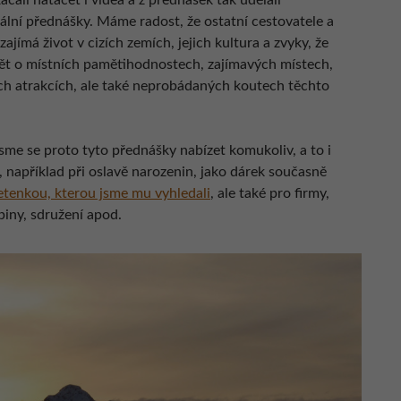
čali natáčet i videa a z přednášek tak udělali
ální přednášky. Máme radost, že ostatní cestovatele a
ajímá život v cizích zemích, jejich kultura a zvyky, že
dět o místních pamětihodnostech, zajímavých místech,
ých atrakcích, ale také neprobádaných koutech těchto
sme se proto tyto přednášky nabízet komukoliv, a to i
 například při oslavě narozenin, jako dárek současně
etenkou, kterou jsme mu vyhledali
, ale také pro firmy,
piny, sdružení apod.