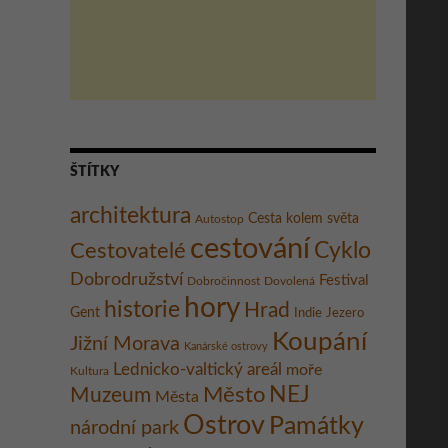
ŠTÍTKY
architektura
Cesta kolem světa
Autostop
cestování
Cestovatelé
Cyklo
Dobrodružství
Festival
Dobročinnost
Dovolená
hory
historie
Hrad
Gent
Indie
Jezero
Koupání
Jižní Morava
Kanárské ostrovy
Lednicko-valtický areál
moře
Kultura
Město
NEJ
Muzeum
Města
Ostrov
Památky
národní park