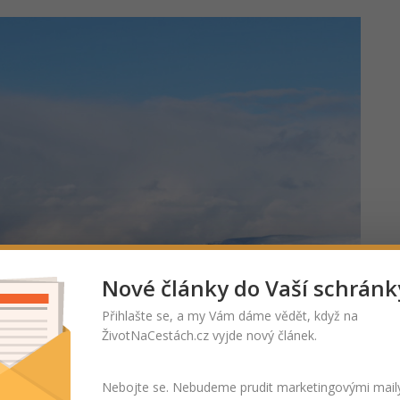
Nové články do Vaší schránk
Přihlašte se, a my Vám dáme vědět, když na
ŽivotNaCestách.cz vyjde nový článek.
Nebojte se. Nebudeme prudit marketingovými mail