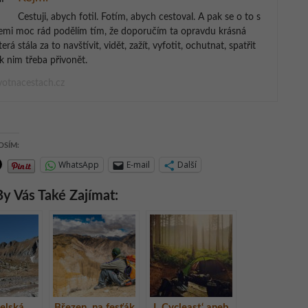
Cestuji, abych fotil. Fotím, abych cestoval. A pak se o to s
emi moc rád podělím tím, že doporučím ta opravdu krásná
terá stála za to navštívit, vidět, zažít, vyfotit, ochutnat, spatřit
k nim třeba přivonět.
otnacestach.cz
OSÍM:
WhatsApp
E-mail
Další
y Vás Také Zajímat:
elská
Březen, na fesťák
‚I, Cycleast‘ aneb