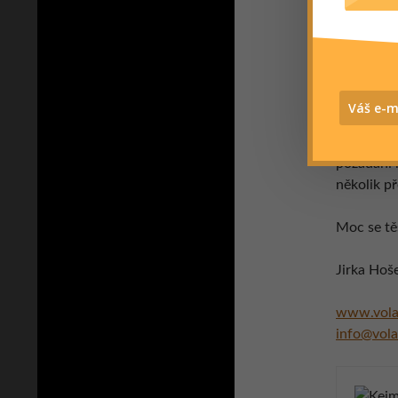
Seznam vš
fotografií
na
www.vo
Standardn
požádání 
několik p
Moc se tě
Jirka Hoš
www.volan
info@vola