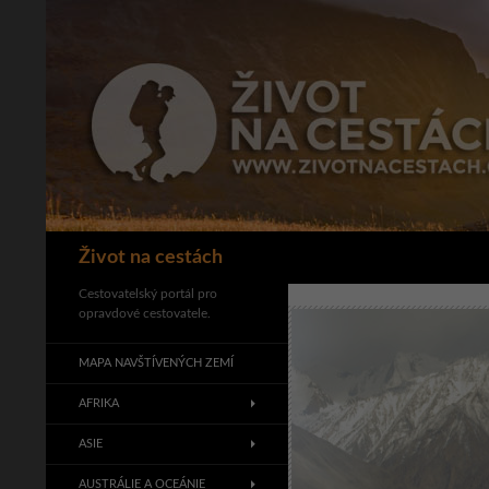
Přejít
k
obsahu
webu
Hledat
Život na cestách
Cestovatelský portál pro
opravdové cestovatele.
MAPA NAVŠTÍVENÝCH ZEMÍ
AFRIKA
ASIE
AUSTRÁLIE A OCEÁNIE