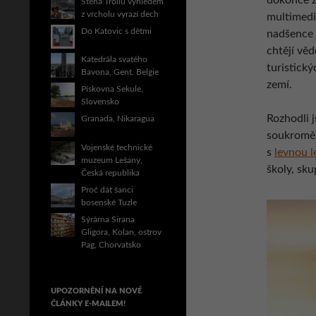
dokonce za
Stěna Trollů výhledem
z vrcholu vyrazí dech
multimedi
Do Katovic s dětmi
nadšence z
chtějí vě
Katedrála svatého
turistick
Bavona, Gent, Belgie
zemí.
Pískovna Sekule,
Slovensko
Rozhodli j
Granada, Nikaragua
soukromě,
Vojenské technické
s
levnou l
muzeum Lešany,
školy, sku
Česká republika
Proč dát šanci
bosenské Tuzle
Sýrárna Sirana
Gligora, Kolan, ostrov
Pag, Chorvatsko
UPOZORNĚNÍ NA NOVÉ
ČLÁNKY E-MAILEM!