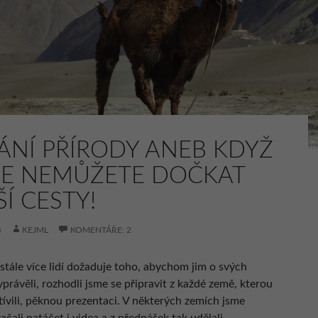
ÁNÍ PŘÍRODY ANEB KDYŽ
SE NEMŮŽETE DOČKAT
Í CESTY!
4
KEJML
KOMENTÁŘE: 2
 stále více lidí dožaduje toho, abychom jim o svých
právěli, rozhodli jsme se připravit z každé země, kterou
tívili, pěknou prezentaci. V některých zemích jsme