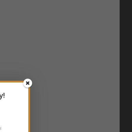
y!
y.