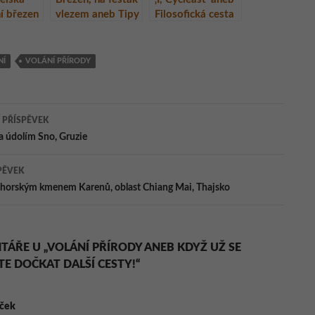
í březen
vlezem aneb Tipy
Filosofická cesta
uc
na cestovatelské
do nitra duše
festivaly a
Matěje Balgy –
přednášky
Volání divočiny
NÍ
VOLÁNÍ PŘÍRODY
(díl 5.)
ace
 PŘÍSPĚVEK
úra údolím Sno, Gruzie
ěvky
PĚVEK
 horským kmenem Karenů, oblast Chiang Mai, Thajsko
TÁŘE U „VOLÁNÍ PŘÍRODY ANEB KDYŽ UŽ SE
E DOČKAT DALŠÍ CESTY!“
íček