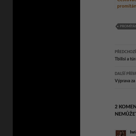
promítán
– Olomo
PROMÍTÁ
Navig
PŘEDCHOZÍ
pro
Tbilisi a t
přísp
DALŠÍ PŘÍS
Výprava za
2 KOMEN
NEMŮŽET
Iw