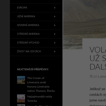
EVROPA
JIŽNÍ AMERIKA
SEVERNÍ AMERIKA
STŘEDNÍ AMERIKA
STŘEDNÍ VÝCHOD
VOL
ŽIVOT NA CESTÁCH
UŽ 
DALŠ
NEJČTENĚJŠÍ PŘÍSPĚVKY:
27.5.201
The Crown of
Limenaria aneb
Koruna Limenárie,
Jelikož se
ostrov Thassos, Řecko
cestách vy
Nejzajímavější místa
jsme navš
Turecka