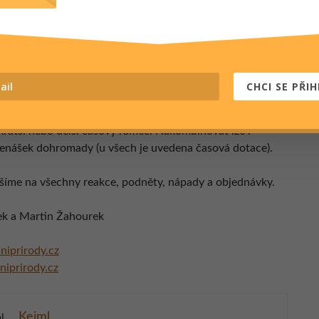
ech přednášek včetně krátkého popisu a několika
, které poté uvidíte v připravených prezentacích, naleznete
laniprirody.cz
.
CHCI SE PŘIH
í doba přednášky je 1,5 hod, nicméně lze domluvit na
kratší nebo delší časový rámec. Nakombinovat lze i
řenášek dohromady (u všech je uvedena časová dotace).
šíme na všechny reakce, podněty, nápady a objednávky.
ek a Martin Žahourek
iprirody.cz
niprirody.cz
Kejml