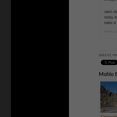
vámi vš
místa, k
nebo si 
www.ziv
SDÍLEJTE, PR
Mohlo B
Cestovat