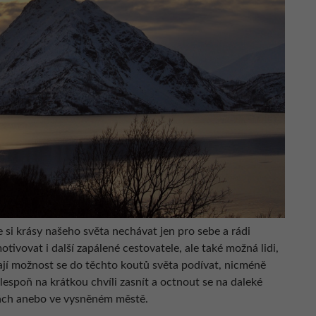
si krásy našeho světa nechávat jen pro sebe a rádi
ivovat i další zapálené cestovatele, ale také možná lidi,
ají možnost se do těchto koutů světa podívat, nicméně
alespoň na krátkou chvíli zasnít a octnout se na daleké
rách anebo ve vysněném městě.