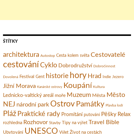
ŠTÍTKY
architektura
Cestovatelé
Cesta kolem světa
Autostop
cestování
Cyklo
Dobrodružství
Dobročinnost
hory
historie
Hrad
Festival
Gent
Dovolená
Indie
Jezero
Koupání
Jižní Morava
Kultura
Kanárské ostrovy
Město
Muzeum
Lednicko-valtický areál
moře
Města
Ostrov
Památky
NEJ
národní park
Plavba lodí
Pláž
Praktické rady
Pěšky
Relax
Promítání
putování
Rozhovor
Travel Bible
rozhledna
Tipy na výlet
Stavby
UNESCO
Ubytování
Život na cestách
Výlet