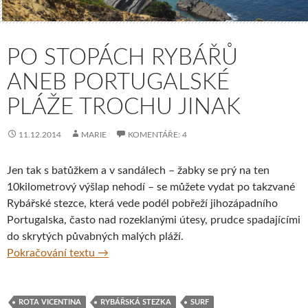
PO STOPÁCH RYBÁŘŮ
ANEB PORTUGALSKÉ
PLÁŽE TROCHU JINAK
11.12.2014
MARIE
KOMENTÁŘE: 4
Jen tak s batůžkem a v sandálech – žabky se prý na ten
10kilometrový výšlap nehodí – se můžete vydat po takzvané
Rybářské stezce, která vede podél pobřeží jihozápadního
Portugalska, často nad rozeklanými útesy, prudce spadajícími
do skrytých půvabných malých pláží.
Po stopách rybářů aneb portugalské pláže t
Pokračování textu
→
ROTA VICENTINA
RYBÁŘSKÁ STEZKA
SURF