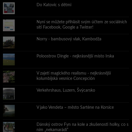
Do Katovic s dětmi
Nyní se můžete přihlásit svým účtem ze sociálních
sítí Facebook, Google a Twitter!
Norry - bambusový vlak, Kambodža
Poloostrov Dingle - nejkrásnější místo Irska
V zajetí magického realismu - nejkrásnější
kolumbijská vesnice Concepción
Verkehrshaus, Luzern, Švýcarsko
V jako Vendeta – město Sartène na Korsice
Dánský ostrov Fyn na kole a zkušenosti holky, co s
ním „nekamarádí“