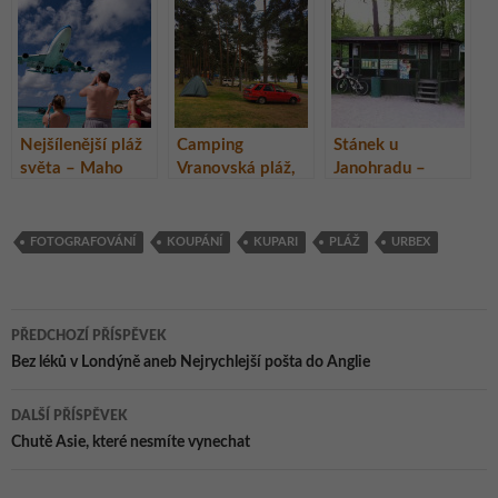
Nejšílenější pláž
Camping
Stánek u
světa – Maho
Vranovská pláž,
Janohradu –
Beach na ostrově
Vranovská
oblíbená
St. Marteen
přehrada
občerstvovací
(Svatý Martin)
stanice,
FOTOGRAFOVÁNÍ
KOUPÁNÍ
KUPARI
PLÁŽ
URBEX
Lednicko-valtický
areál
Navigace
PŘEDCHOZÍ PŘÍSPĚVEK
pro
Bez léků v Londýně aneb Nejrychlejší pošta do Anglie
příspěvky
DALŠÍ PŘÍSPĚVEK
Chutě Asie, které nesmíte vynechat