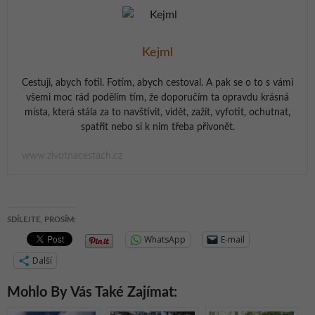
Kejml
Cestuji, abych fotil. Fotím, abych cestoval. A pak se o to s vámi
všemi moc rád podělím tím, že doporučím ta opravdu krásná
místa, která stála za to navštívit, vidět, zažít, vyfotit, ochutnat,
spatřit nebo si k nim třeba přivonět.
www.zivotnacestach.cz
SDÍLEJTE, PROSÍM:
WhatsApp
E-mail
Další
Mohlo By Vás Také Zajímat: