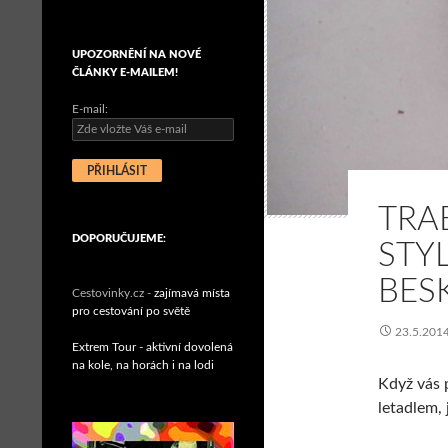
UPOZORNĚNÍ NA NOVÉ
ČLÁNKY E-MAILEM!
E-mail:
TRA
DOPORUČUJEME:
STY
BES
Cestovinky.cz -
zajímavá místa
pro cestování po světě
23.5.201
Extrem Tour - aktivní dovolená
na kole, na horách i na lodi
Když vás 
letadlem, 