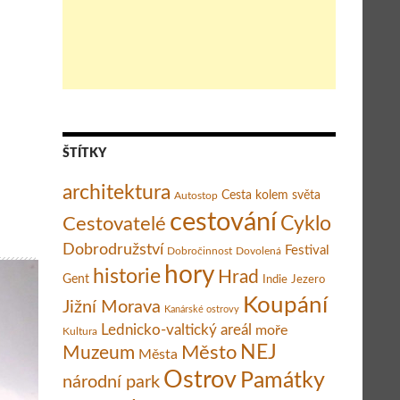
ezerem i výhledy na Beskydy
ŠTÍTKY
architektura
Cesta kolem světa
Autostop
cestování
Cestovatelé
Cyklo
Dobrodružství
Festival
Dobročinnost
Dovolená
hory
historie
Hrad
Gent
Indie
Jezero
Koupání
Jižní Morava
Kanárské ostrovy
Lednicko-valtický areál
moře
Kultura
Město
NEJ
Muzeum
Města
Ostrov
Památky
národní park