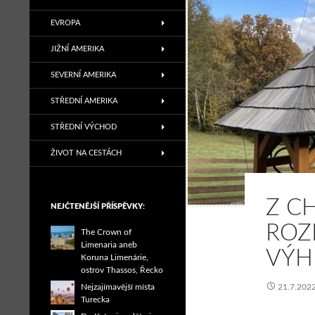
EVROPA
JIŽNÍ AMERIKA
SEVERNÍ AMERIKA
STŘEDNÍ AMERIKA
STŘEDNÍ VÝCHOD
ŽIVOT NA CESTÁCH
Z C
NEJČTENĚJŠÍ PŘÍSPĚVKY:
ROZ
The Crown of
Limenaria aneb
VÝH
Koruna Limenárie,
ostrov Thassos, Řecko
Nejzajímavější místa
21.7.202
Turecka