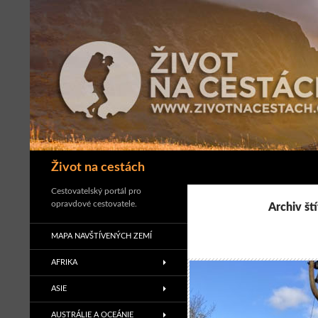
Přejít
k
obsahu
webu
Hledat
Život na cestách
Cestovatelský portál pro
opravdové cestovatele.
Archiv št
MAPA NAVŠTÍVENÝCH ZEMÍ
AFRIKA
ASIE
AUSTRÁLIE A OCEÁNIE