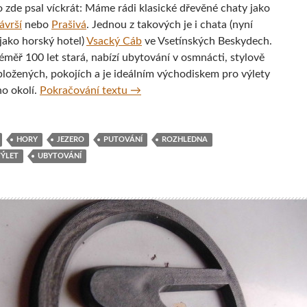
o zde psal víckrát: Máme rádi klasické dřevěné chaty jako
ávrší
nebo
Prašivá
. Jednou z takových je i chata (nyní
jako horský hotel)
Vsacký Cáb
ve Vsetínských Beskydech.
éměř 100 let stará, nabízí ubytování v osmnácti, stylově
ložených, pokojích a je ideálním východiskem pro výlety
Z chaty Vsacký Cáb za rozhlednou, j
ho okolí.
Pokračování textu
→
HORY
JEZERO
PUTOVÁNÍ
ROZHLEDNA
VÝLET
UBYTOVÁNÍ