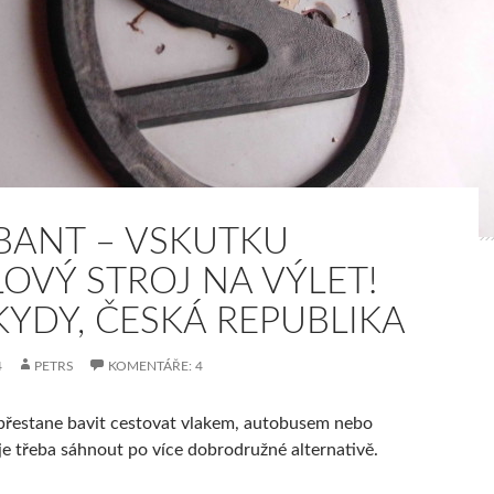
BANT – VSKUTKU
LOVÝ STROJ NA VÝLET!
KYDY, ČESKÁ REPUBLIKA
4
PETRS
KOMENTÁŘE: 4
přestane bavit cestovat vlakem, autobusem nebo
je třeba sáhnout po více dobrodružné alternativě.