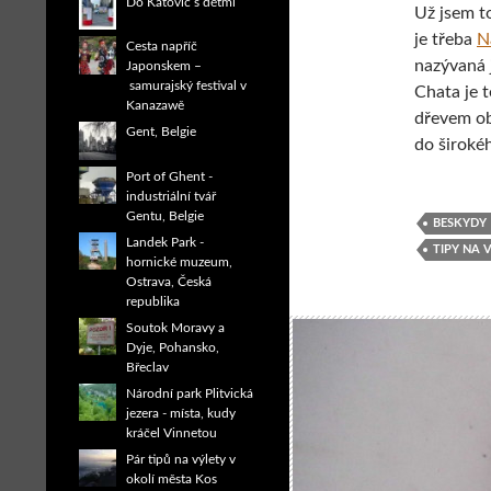
Do Katovic s dětmi
Už jsem t
je třeba
N
Cesta napříč
nazývaná 
Japonskem –
samurajský festival v
Chata je t
Kanazawě
dřevem ob
Gent, Belgie
do široké
Port of Ghent -
industriální tvář
Gentu, Belgie
BESKYDY
Landek Park -
TIPY NA 
hornické muzeum,
Ostrava, Česká
republika
Soutok Moravy a
Dyje, Pohansko,
Břeclav
Národní park Plitvická
jezera - místa, kudy
kráčel Vinnetou
Pár tipů na výlety v
okolí města Kos