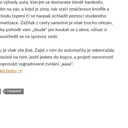
 výhody auta, kterým se dostanete téměř kamkoliv,
ěm na vás, a když je zima, tak stačí zmáčknout knoflík a
chodu topení či se naopak ochladit pomocí studeného
imatizace. Zážitek z cesty samotné je však trochu ořezán,
ky pohodlí vám „zbude“ jen koukat se z okna, užívat si
soustředit se na správný směr.
 je však vše jiné. Zajet s ním do automyčky je sebevražda.
závislé na tom, jestli jedete do kopce, a projetí nerovností
doprovází vygradované zvolání „aaaa“.
Trabant – vskutku stylový stroj na výlet! Beskydy, Česk
ní textu
→
TRABANT