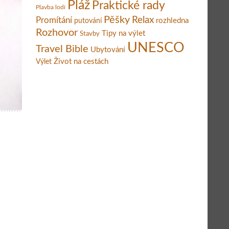
Pláž
Praktické rady
Plavba lodí
Pěšky
Relax
Promítání
rozhledna
putování
Rozhovor
Tipy na výlet
Stavby
UNESCO
Travel Bible
Ubytování
Život na cestách
Výlet