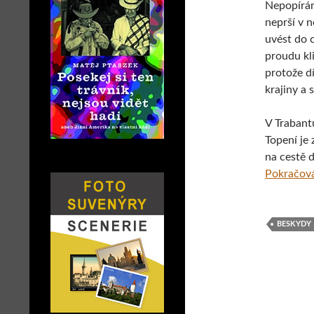
Nepopírám
neprší v n
uvést do 
proudu kl
protože dí
krajiny a 
V Trabantu
Topení je 
na cestě 
Pokračová
BESKYDY