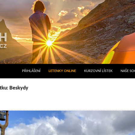
PŘIHLÁŠENÍ
LETENKY ONLINE
KURZOVNÍ LÍSTEK
NAŠE SOC
ítku: Beskydy