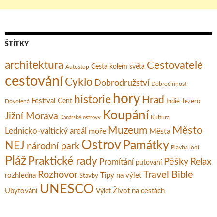
ŠTÍTKY
architektura
Cestovatelé
Cesta kolem světa
Autostop
cestování
Cyklo
Dobrodružství
Dobročinnost
hory
historie
Hrad
Festival
Gent
Dovolená
Indie
Jezero
Koupání
Jižní Morava
Kultura
Kanárské ostrovy
Město
Muzeum
Lednicko-valtický areál
moře
Města
Ostrov
Památky
NEJ
národní park
Plavba lodí
Pláž
Praktické rady
Pěšky
Relax
Promítání
putování
Rozhovor
Travel Bible
rozhledna
Tipy na výlet
Stavby
UNESCO
Ubytování
Život na cestách
Výlet