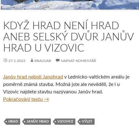
KDYŽ HRAD NENÍ HRAD
ANEB SELSKÝ DVŮR JANŮV
HRAD U VIZOVIC
27.1.2022
RBAJGAR
NAPSAT KOMENTÁŘ
Janův hrad neboli Janohrad
v Lednicko-valtickém areálu je
poměrně známá stavba. Možná jste ale nevěděli, že i u
Vizovic najdete stavbu nazývanou Janův hrad.
Když hrad není hrad aneb selský dvůr Janův
Pokračování textu
→
HRAD
JANŮV HRAD
VIZOVICE
VÝLET