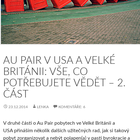
AU PAIR V USA A VELKÉ
BRITÁNII: VŠE, CO
POTŘEBUJETE VĚDĚT – 2.
ČÁST
23.12.2014
LENKA
KOMENTÁŘE: 6
V druhé části o Au Pair pobytech ve Velké Británii a
USA přináším několik dalších užitečných rad, jak si takový
pobyt zorganizovat a nebýt polapen(a) v pasti byrokracie a