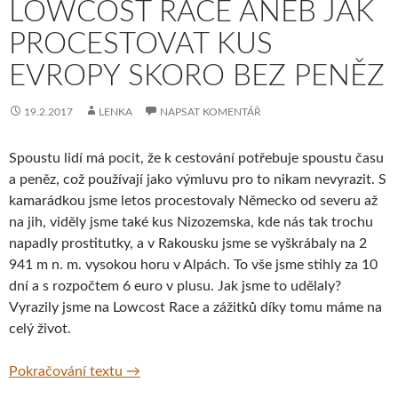
LOWCOST RACE ANEB JAK
PROCESTOVAT KUS
EVROPY SKORO BEZ PENĚZ
19.2.2017
LENKA
NAPSAT KOMENTÁŘ
Spoustu lidí má pocit, že k cestování potřebuje spoustu času
a peněz, což používají jako výmluvu pro to nikam nevyrazit. S
kamarádkou jsme letos procestovaly Německo od severu až
na jih, viděly jsme také kus Nizozemska, kde nás tak trochu
napadly prostitutky, a v Rakousku jsme se vyškrábaly na 2
941 m n. m. vysokou horu v Alpách. To vše jsme stihly za 10
dní a s rozpočtem 6 euro v plusu. Jak jsme to udělaly?
Vyrazily jsme na Lowcost Race a zážitků díky tomu máme na
celý život.
LowCost Race aneb Jak procestovat kus Ev
Pokračování textu
→