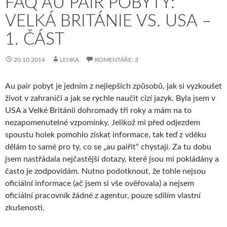
FAQ AU PAIR POBYTY:
VELKÁ BRITÁNIE VS. USA –
1. ČÁST
20.10.2014
LENKA
KOMENTÁŘE: 3
Au pair pobyt je jedním z nejlepších způsobů, jak si vyzkoušet
život v zahraničí a jak se rychle naučit cizí jazyk. Byla jsem v
USA a Velké Británii dohromady tři roky a mám na to
nezapomenutelné vzpomínky. Jelikož mi před odjezdem
spoustu holek pomohlo získat informace, tak teď z vděku
dělám to samé pro ty, co se „au paiřit“ chystají. Za tu dobu
jsem nastřádala nejčastější dotazy, které jsou mi pokládány a
často je zodpovídám. Nutno podotknout, že tohle nejsou
oficiální informace (ač jsem si vše ověřovala) a nejsem
oficiální pracovník žádné z agentur, pouze sdílím vlastní
zkušenosti.