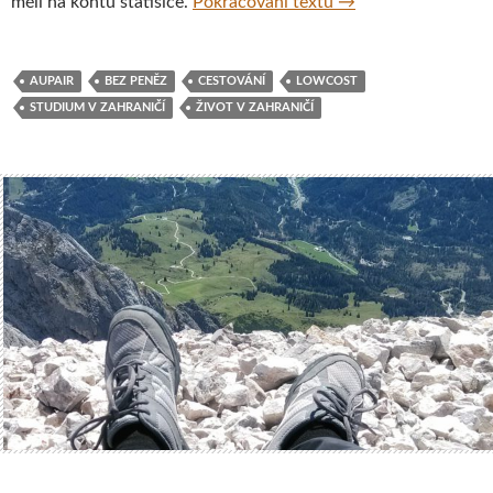
Jak studovat v zahra
měli na kontu statisíce.
Pokračování textu
→
AUPAIR
BEZ PENĚZ
CESTOVÁNÍ
LOWCOST
STUDIUM V ZAHRANIČÍ
ŽIVOT V ZAHRANIČÍ