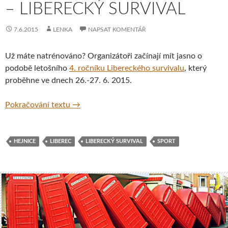
– LIBERECKÝ SURVIVAL
7.6.2015
LENKA
NAPSAT KOMENTÁŘ
Už máte natrénováno? Organizátoři začínají mít jasno o
podobě letošního
4. ročníku Libereckého survivalu
, který
proběhne ve dnech 26.-27. 6. 2015.
Přírodní víceboj dvojic – Liberecký survival
Pokračování textu
→
HEJNICE
LIBEREC
LIBERECKÝ SURVIVAL
SPORT