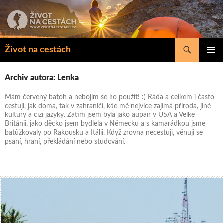
Přejít
k
obsahu
webu
Hledat
Život na cestách
ZÁKLAD
NAVIGA
Archiv autora: Lenka
MENU
Mám červený batoh a nebojím se ho použít! :) Ráda a celkem i často
cestuji, jak doma, tak v zahraničí, kde mě nejvíce zajímá příroda, jiné
kultury a cizí jazyky. Zatím jsem byla jako aupair v USA a Velké
Británii, jako děcko jsem bydlela v Německu a s kamarádkou jsme
batůžkovaly po Rakousku a Itálii. Když zrovna necestuji, věnuji se
psaní, hraní, překládání nebo studování.