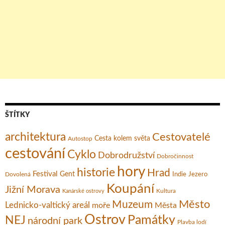
ŠTÍTKY
architektura
Cestovatelé
Cesta kolem světa
Autostop
cestování
Cyklo
Dobrodružství
Dobročinnost
hory
historie
Hrad
Festival
Gent
Dovolená
Indie
Jezero
Koupání
Jižní Morava
Kultura
Kanárské ostrovy
Město
Muzeum
Lednicko-valtický areál
moře
Města
Ostrov
Památky
NEJ
národní park
Plavba lodí