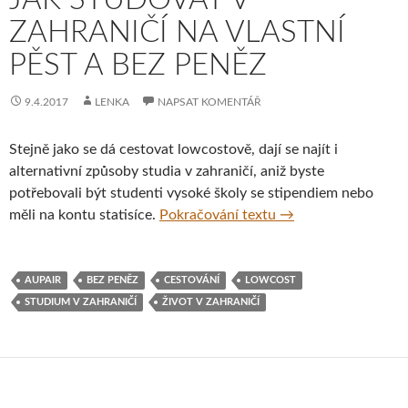
ZAHRANIČÍ NA VLASTNÍ
PĚST A BEZ PENĚZ
9.4.2017
LENKA
NAPSAT KOMENTÁŘ
Stejně jako se dá cestovat lowcostově, dají se najít i
alternativní způsoby studia v zahraničí, aniž byste
potřebovali být studenti vysoké školy se stipendiem nebo
Jak studovat v zahra
měli na kontu statisíce.
Pokračování textu
→
AUPAIR
BEZ PENĚZ
CESTOVÁNÍ
LOWCOST
STUDIUM V ZAHRANIČÍ
ŽIVOT V ZAHRANIČÍ