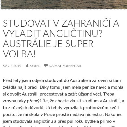
STUDOVAT V ZAHRANIČÍ A
VYLADIT ANGLIČTINU?
AUSTRÁLIE JE SUPER
VOLBA!
2.4.2019
KEJML
NAPSAT KOMENTÁŘ
Před lety jsem odjela studovat do Austrálie a zároveň si tam
zvládla najít práci. Díky tomu jsem měla peníze navíc a mohla
si dovolit Austrálii procestovat a zažít úžasné věci. Třeba
zrovna taky přemýšlíte, že chcete zkusit studium v Austrálii, a
to z různých důvodů. Já tehdy vyrazila k protinožcům kvůli
pocitu, že mi škola v Praze prostě nedává nic extra. Nakonec
jsem studovala angličtinu a přes půl roku bydlela přímo v