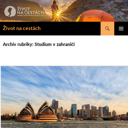
Přejít
k
obsahu
webu
Hledat
Život na cestách
ZÁKLAD
NAVIGA
Archiv rubriky: Studium v zahraničí
MENU