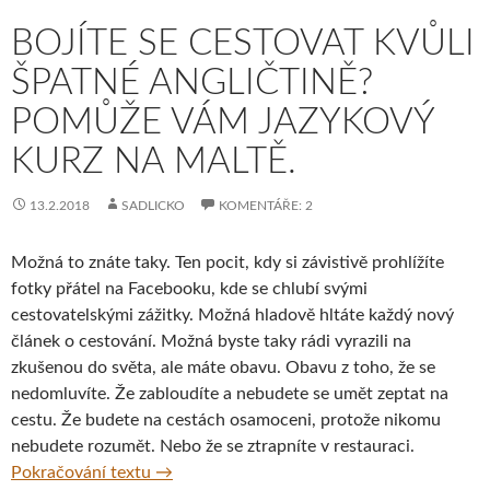
BOJÍTE SE CESTOVAT KVŮLI
ŠPATNÉ ANGLIČTINĚ?
POMŮŽE VÁM JAZYKOVÝ
KURZ NA MALTĚ.
13.2.2018
SADLICKO
KOMENTÁŘE: 2
Možná to znáte taky. Ten pocit, kdy si závistivě prohlížíte
fotky přátel na Facebooku, kde se chlubí svými
cestovatelskými zážitky. Možná hladově hltáte každý nový
článek o cestování. Možná byste taky rádi vyrazili na
zkušenou do světa, ale máte obavu. Obavu z toho, že se
nedomluvíte. Že zabloudíte a nebudete se umět zeptat na
cestu. Že budete na cestách osamoceni, protože nikomu
nebudete rozumět. Nebo že se ztrapníte v restauraci.
Bojíte se cestovat kvůli špatné angličtině?
Pokračování textu
→