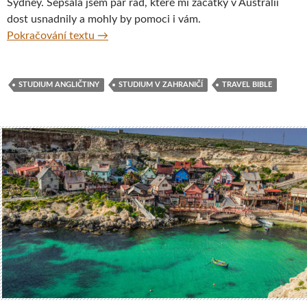
Sydney. Sepsala jsem pár rad, které mi začátky v Austrálii
dost usnadnily a mohly by pomoci i vám.
Studovat v zahraničí a vyladit angličtinu? Au
Pokračování textu
→
STUDIUM ANGLIČTINY
STUDIUM V ZAHRANIČÍ
TRAVEL BIBLE