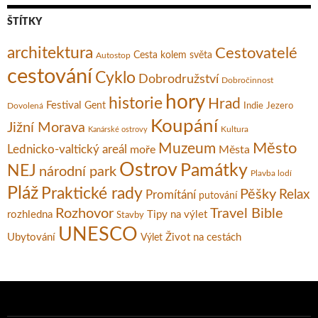
ŠTÍTKY
architektura
Cestovatelé
Cesta kolem světa
Autostop
cestování
Cyklo
Dobrodružství
Dobročinnost
hory
historie
Hrad
Festival
Gent
Dovolená
Indie
Jezero
Koupání
Jižní Morava
Kultura
Kanárské ostrovy
Město
Muzeum
Lednicko-valtický areál
moře
Města
Ostrov
Památky
NEJ
národní park
Plavba lodí
Pláž
Praktické rady
Pěšky
Relax
Promítání
putování
Rozhovor
Travel Bible
rozhledna
Tipy na výlet
Stavby
UNESCO
Ubytování
Život na cestách
Výlet