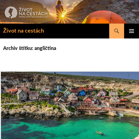
Přejít
k
obsahu
webu
Hledat
Život na cestách
ZÁKLAD
NAVIGA
Archiv štítku: angličtina
MENU