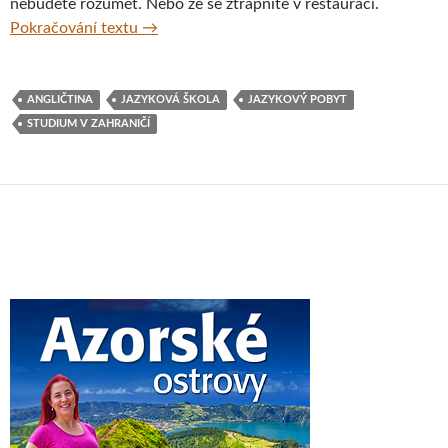
nebudete rozumět. Nebo že se ztrapníte v restauraci.
Bojíte se cestovat kvůli špatné angličtině?
Pokračování textu
→
ANGLIČTINA
JAZYKOVÁ ŠKOLA
JAZYKOVÝ POBYT
STUDIUM V ZAHRANIČÍ