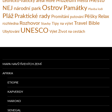
Město
Muzeum
Lednicko-valtický areál
moře
Města
Ostrov
Památky
NEJ
národní park
Plavba lodí
Pláž
Praktické rady
Pěšky
Relax
Promítání
putování
Rozhovor
Travel Bible
rozhledna
Tipy na výlet
Stavby
UNESCO
Ubytování
Život na cestách
Výlet
MAPA NAVŠTÍVENÝCH ZEMÍ
AFRIKA
ETIOPIE
KAPVERDY
MAROKO
SENEGAL