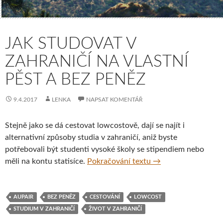
JAK STUDOVAT V
ZAHRANIČÍ NA VLASTNÍ
PĚST A BEZ PENĚZ
9.4.2017
LENKA
NAPSAT KOMENTÁŘ
Stejně jako se dá cestovat lowcostově, dají se najít i
alternativní způsoby studia v zahraničí, aniž byste
potřebovali být studenti vysoké školy se stipendiem nebo
Jak studovat v zahra
měli na kontu statisíce.
Pokračování textu
→
AUPAIR
BEZ PENĚZ
CESTOVÁNÍ
LOWCOST
STUDIUM V ZAHRANIČÍ
ŽIVOT V ZAHRANIČÍ