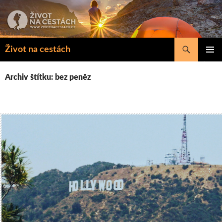
Přejít
k
obsahu
webu
Hledat
Život na cestách
ZÁKLAD
NAVIGA
Archiv štítku: bez peněz
MENU