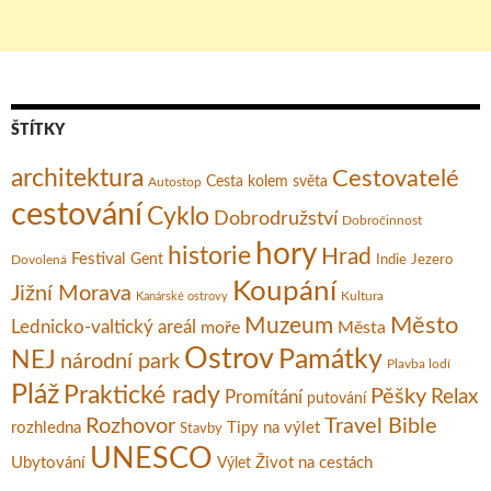
ŠTÍTKY
architektura
Cestovatelé
Cesta kolem světa
Autostop
cestování
Cyklo
Dobrodružství
Dobročinnost
hory
historie
Hrad
Festival
Gent
Dovolená
Indie
Jezero
Koupání
Jižní Morava
Kultura
Kanárské ostrovy
Město
Muzeum
Lednicko-valtický areál
moře
Města
Ostrov
Památky
NEJ
národní park
Plavba lodí
Pláž
Praktické rady
Pěšky
Relax
Promítání
putování
Rozhovor
Travel Bible
rozhledna
Tipy na výlet
Stavby
UNESCO
Ubytování
Život na cestách
Výlet