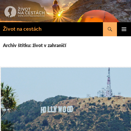
Přejít
k
obsahu
webu
Hledat
Život na cestách
ZÁKLAD
NAVIGA
Archiv štítku: život v zahraničí
MENU