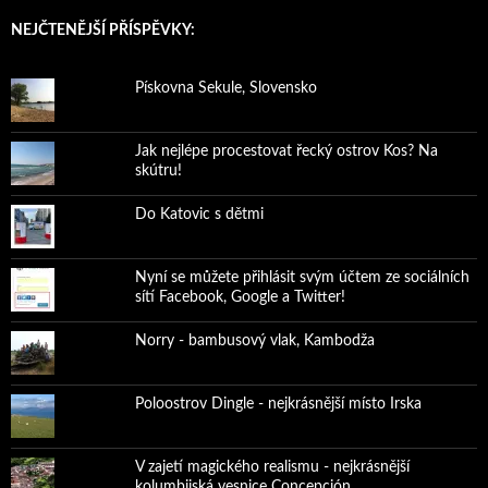
NEJČTENĚJŠÍ PŘÍSPĚVKY:
Pískovna Sekule, Slovensko
Jak nejlépe procestovat řecký ostrov Kos? Na
skútru!
Do Katovic s dětmi
Nyní se můžete přihlásit svým účtem ze sociálních
sítí Facebook, Google a Twitter!
Norry - bambusový vlak, Kambodža
Poloostrov Dingle - nejkrásnější místo Irska
V zajetí magického realismu - nejkrásnější
kolumbijská vesnice Concepción