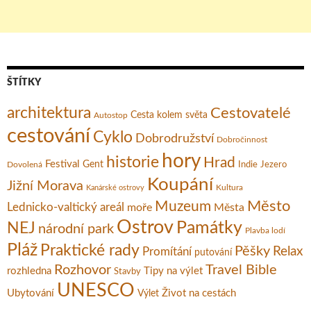
ŠTÍTKY
architektura
Cestovatelé
Cesta kolem světa
Autostop
cestování
Cyklo
Dobrodružství
Dobročinnost
hory
historie
Hrad
Festival
Gent
Dovolená
Indie
Jezero
Koupání
Jižní Morava
Kultura
Kanárské ostrovy
Město
Muzeum
Lednicko-valtický areál
moře
Města
Ostrov
Památky
NEJ
národní park
Plavba lodí
Pláž
Praktické rady
Pěšky
Relax
Promítání
putování
Rozhovor
Travel Bible
rozhledna
Tipy na výlet
Stavby
UNESCO
Ubytování
Život na cestách
Výlet