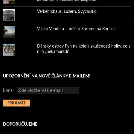
Verkehrshaus, Luzern, Švýcarsko
V jako Vendeta – město Sartène na Korsice
Dánský ostrov Fyn na kole a zkušenosti holky, co s
ním „nekamarádí“
UPOZORNĚNÍ NA NOVÉ ČLÁNKY E-MAILEM!
E-mail:
DOPORUČUJEME: