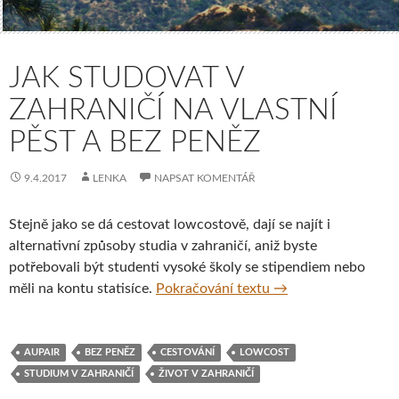
JAK STUDOVAT V
ZAHRANIČÍ NA VLASTNÍ
PĚST A BEZ PENĚZ
9.4.2017
LENKA
NAPSAT KOMENTÁŘ
Stejně jako se dá cestovat lowcostově, dají se najít i
alternativní způsoby studia v zahraničí, aniž byste
potřebovali být studenti vysoké školy se stipendiem nebo
Jak studovat v zahra
měli na kontu statisíce.
Pokračování textu
→
AUPAIR
BEZ PENĚZ
CESTOVÁNÍ
LOWCOST
STUDIUM V ZAHRANIČÍ
ŽIVOT V ZAHRANIČÍ