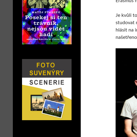
Erasmus n
Je kvůli 
studovat n
hlásit na
našetřeno