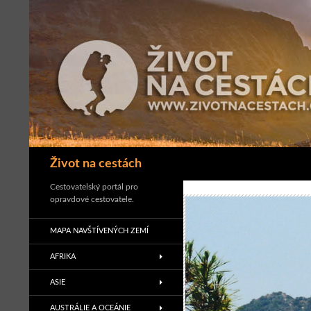
Přejít
k
obsahu
webu
Hledat
Život na cestách
Cestovatelský portál pro
opravdové cestovatele.
MAPA NAVŠTÍVENÝCH ZEMÍ
AFRIKA
ASIE
AUSTRÁLIE A OCEÁNIE