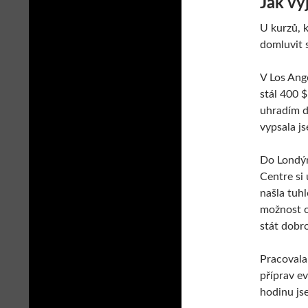
Jak vy
U kurzů, k
domluvit s
V Los Ange
stál 400 $
uhradím d
vypsala js
Do Londýn
Centre si
našla tuhl
možnost o
stát dobr
Pracovala
příprav e
hodinu js