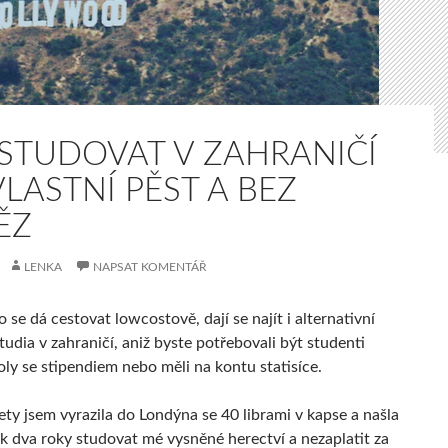
 STUDOVAT V ZAHRANIČÍ
LASTNÍ PĚST A BEZ
ĚZ
LENKA
NAPSAT KOMENTÁŘ
o se dá cestovat lowcostově, dají se najít i alternativní
udia v zahraničí, aniž byste potřebovali být studenti
ly se stipendiem nebo měli na kontu statisíce.
ety jsem vyrazila do Londýna se 40 librami v kapse a našla
ak dva roky studovat mé vysněné herectví a nezaplatit za