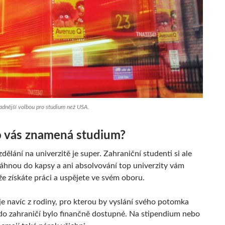
adnější volbou pro studium než USA.
o vás znamená studium?
zdělání na univerzitě je super. Zahraniční studenti si ale
áhnou do kapsy a ani absolvování top univerzity vám
že získáte práci a uspějete ve svém oboru.
je navíc z rodiny, pro kterou by vyslání svého potomka
do zahraničí bylo finančně dostupné. Na stipendium nebo