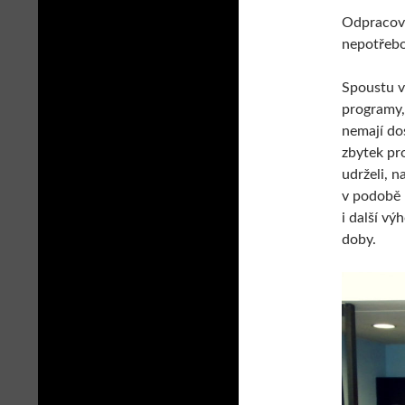
Odpracova
nepotřebo
Spoustu v
programy,
nemají do
zbytek pro
udrželi, 
v podobě 
i další vý
doby.