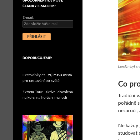
UPOZORNĚNÍ NA NOVÉ
ČLÁNKY E-MAILEM!
E-mail:
DOPORUČUJEME:
Londýn byl sn
Cestovinky.cz -
zajímavá místa
pro cestování po světě
Co pr
Extrem Tour - aktivní dovolená
Tradiční v
na kole, na horách i na lodi
pořádně s
nezaručí, 
Ne každý 
studovat 