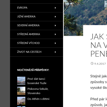
EVROPA
JIŽNÍ AMERIKA
SEVERNÍ AMERIKA
STŘEDNÍ AMERIKA
JAK
NA V
STŘEDNÍ VÝCHOD
PEN
ŽIVOT NA CESTÁCH
9.4.2017
NEJČTENĚJŠÍ PŘÍSPĚVKY:
Stejně jak
Proč dát šanci
způsoby st
bosenské Tuzle
vysoké ško
Pískovna Sekule,
Slovensko
Před pár l
Do Athén s dětmi
způsob, j