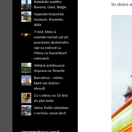
Katedrála svatého
to skoro a
Bavona, Gent, Belgie
Vojenské historické
muzeum, Rovereto,
Itálie
7 míst, která si
nesmíte nechat ujít při
poznávání skutečného
ráje na ostrově La
Palma na Kanárských
ostrovech
Veřejná autobusová
doprava na Tenerife
Barcelona – město,
které vás dojme i
okouzlí
Co s sebou na 10 dnů
do jižní Indie
Stěna Trollů výhledem
z vrcholu vyrazí dech