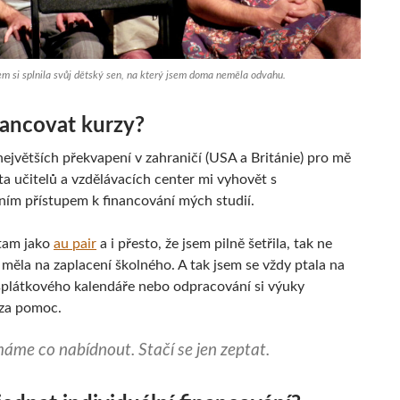
em si splnila svůj dětský sen, na který jsem doma neměla odvahu.
nancovat kurzy?
největších překvapení v zahraničí (USA a Británie) pro mě
ta učitelů a vzdělávacích center mi vyhovět s
lním přístupem k financování mých studií.
 tam jako
au pair
a i přesto, že jsem pilně šetřila, tak ne
 měla na zaplacení školného. A tak jsem se vždy ptala na
plátkového kalendáře nebo odpracování si výuky
za pomoc.
máme co nabídnout. Stačí se jen zeptat.