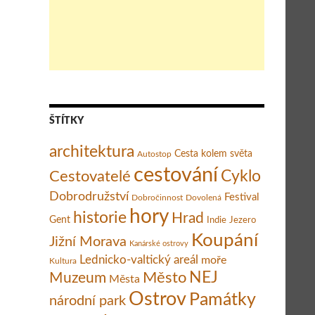
ŠTÍTKY
architektura
Cesta kolem světa
Autostop
cestování
Cestovatelé
Cyklo
Dobrodružství
Festival
Dobročinnost
Dovolená
hory
historie
Hrad
Gent
Indie
Jezero
Koupání
Jižní Morava
Kanárské ostrovy
Lednicko-valtický areál
moře
Kultura
Město
NEJ
Muzeum
Města
Ostrov
Památky
národní park