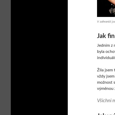
V zahraničí js
Jak fi
Jedním z 
byla ocho
individuá
Žila jsem
vždy jsem
možnost s
výměnou 
Všichni 