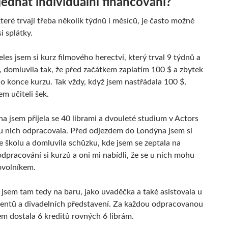
jednat individuální financování?
teré trvají třeba několik týdnů i měsíců, je často možné
i splátky.
les jsem si kurz filmového herectví, který trval 9 týdnů a
, domluvila tak, že před začátkem zaplatím 100 $ a zbytek
o konce kurzu. Tak vždy, když jsem nastřádala 100 $,
em učiteli šek.
a jsem přijela se 40 librami a dvouleté studium v Actors
 u nich odpracovala. Před odjezdem do Londýna jsem si
e školu a domluvila schůzku, kde jsem se zeptala na
dpracování si kurzů a oni mi nabídli, že se u nich mohu
ovolníkem.
 jsem tam tedy na baru, jako uvaděčka a také asistovala u
ventů a divadelních představení. Za každou odpracovanou
em dostala 6 kreditů rovných 6 librám.