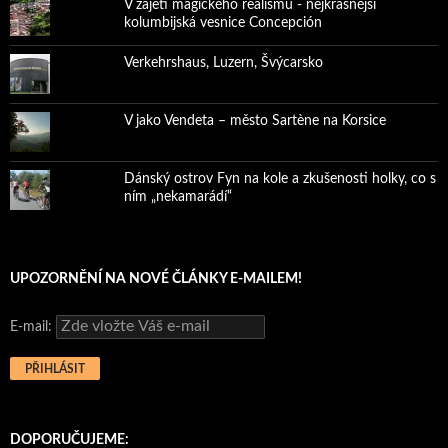
V zajetí magického realismu - nejkrásnější
kolumbijská vesnice Concepción
Verkehrshaus, Luzern, Švýcarsko
V jako Vendeta – město Sartène na Korsice
Dánský ostrov Fyn na kole a zkušenosti holky, co s
ním „nekamarádí“
UPOZORNĚNÍ NA NOVÉ ČLÁNKY E-MAILEM!
E-mail:
DOPORUČUJEME: