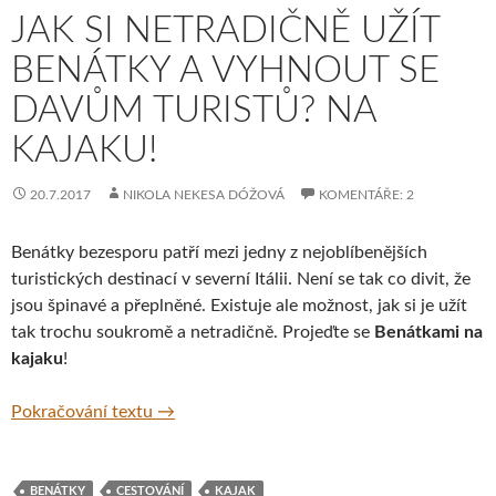
JAK SI NETRADIČNĚ UŽÍT
BENÁTKY A VYHNOUT SE
DAVŮM TURISTŮ? NA
KAJAKU!
20.7.2017
NIKOLA NEKESA DÓŽOVÁ
KOMENTÁŘE: 2
Benátky bezesporu patří mezi jedny z nejoblíbenějších
turistických destinací v severní Itálii. Není se tak co divit, že
jsou špinavé a přeplněné. Existuje ale možnost, jak si je užít
tak trochu soukromě a netradičně. Projeďte se
Benátkami na
kajaku
!
Jak si netradičně užít Benátky a vyhnout se
Pokračování textu
→
BENÁTKY
CESTOVÁNÍ
KAJAK