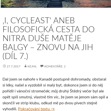
‚I, CYCLEAST‘ ANEB
FILOSOFICKÁ CESTA DO
NITRA DUŠE MATĚJE
BALGY – ZNOVU NA JIH
(DÍL 7.)
27.7.2017
KEJML
KOMENTÁŘE: 2
Dal jsem se nahoře v Kanadě postupně dohromady, obstaral
si léky, našel a vyzdobil si malý byt, dokonce jsem si do něj
pořídil i vánoční stromeček; můj druhý Štědrý večer byl ale
opět spíš smutný, vlastně tím víc, že jsem se jenom sám opil a
skončil ve strip klubu, odkud mě po dvou pivech stejně
‚I, Cycleast‘ aneb Filosofická cesta
vyhodili.
Pokračování textu
→