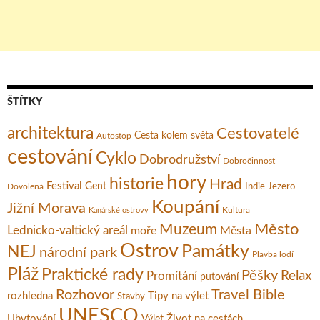
ŠTÍTKY
architektura
Cestovatelé
Cesta kolem světa
Autostop
cestování
Cyklo
Dobrodružství
Dobročinnost
hory
historie
Hrad
Festival
Gent
Dovolená
Indie
Jezero
Koupání
Jižní Morava
Kultura
Kanárské ostrovy
Město
Muzeum
Lednicko-valtický areál
moře
Města
Ostrov
Památky
NEJ
národní park
Plavba lodí
Pláž
Praktické rady
Pěšky
Relax
Promítání
putování
Rozhovor
Travel Bible
rozhledna
Tipy na výlet
Stavby
UNESCO
Ubytování
Život na cestách
Výlet