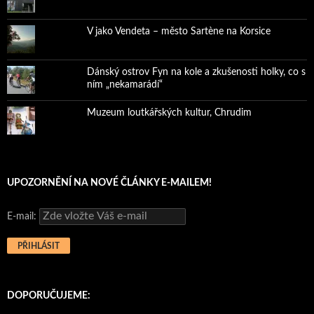
V jako Vendeta – město Sartène na Korsice
Dánský ostrov Fyn na kole a zkušenosti holky, co s
ním „nekamarádí“
Muzeum loutkářských kultur, Chrudim
UPOZORNĚNÍ NA NOVÉ ČLÁNKY E-MAILEM!
E-mail:
DOPORUČUJEME: