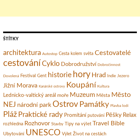
ŠTÍTKY
architektura
Cestovatelé
Cesta kolem světa
Autostop
cestování
Cyklo
Dobrodružství
Dobročinnost
hory
historie
Hrad
Festival
Gent
Dovolená
Indie
Jezero
Koupání
Jižní Morava
Kultura
Kanárské ostrovy
Město
Muzeum
Lednicko-valtický areál
moře
Města
Ostrov
Památky
NEJ
národní park
Plavba lodí
Pláž
Praktické rady
Pěšky
Relax
Promítání
putování
Rozhovor
Travel Bible
rozhledna
Tipy na výlet
Stavby
UNESCO
Ubytování
Život na cestách
Výlet