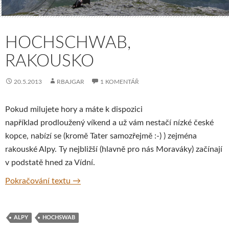
HOCHSCHWAB,
RAKOUSKO
20.5.2013
RBAJGAR
1 KOMENTÁŘ
Pokud milujete hory a máte k dispozici
například prodloužený víkend a už vám nestačí nízké české
kopce, nabízí se (kromě Tater samozřejmě :-) ) zejména
rakouské Alpy. Ty nejbližší (hlavně pro nás Moraváky) začínají
v podstatě hned za Vídní.
Hochschwab, Rakousko
Pokračování textu
→
ALPY
HOCHSWAB