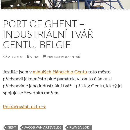
PORT OF GHENT –
INDUSTRIÁLNÍ TVÁŘ
GENTU, BELGIE
2.3.2014
VIHA
NAPSAT KOMENTÁŘ
Jestliže jsem v
minulých článcích o Gentu
toto město
představil jako město plné památek, v tomto článku si
představíme jeho industriální tvář – přístav Gentu, který jej
spojuje se Severním mořem.
Port of Ghent – industriální tvář Gentu, Bel
Pokračování textu
→
GENT
JACOB VAN ARTEVELDE
PLAVBA LODÍ