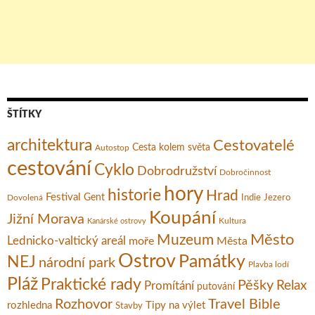
ŠTÍTKY
architektura
Cestovatelé
Cesta kolem světa
Autostop
cestování
Cyklo
Dobrodružství
Dobročinnost
hory
historie
Hrad
Festival
Gent
Dovolená
Indie
Jezero
Koupání
Jižní Morava
Kultura
Kanárské ostrovy
Město
Muzeum
Lednicko-valtický areál
moře
Města
Ostrov
Památky
NEJ
národní park
Plavba lodí
Pláž
Praktické rady
Pěšky
Relax
Promítání
putování
Rozhovor
Travel Bible
rozhledna
Tipy na výlet
Stavby