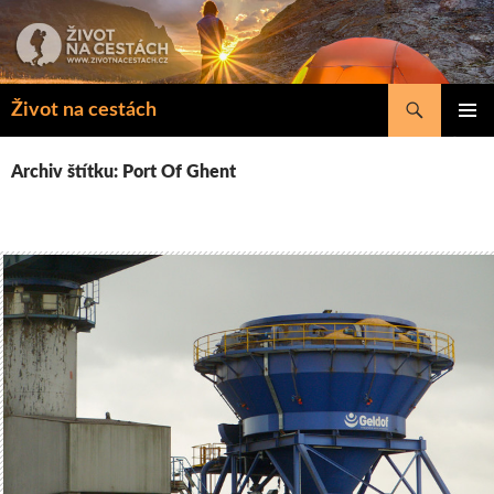
Přejít
k
obsahu
webu
Hledat
Život na cestách
ZÁKLAD
NAVIGA
Archiv štítku: Port Of Ghent
MENU