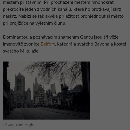
městem přístavním. Při procházení městem mnohokrát
překročíte jeden z vodních kanálů, které ho protkávají skrz
naskrz. Nabízí se tak skvělá příležitost prohlédnout si město
při projížďce na výletním člunu.
Dominantou a poznávacím znamením Gentu jsou tři věže,
jmenovitě zvonice
Belfort
, katedrála svatého Bavona a kostel
svatého Mikuláše.
Tři věže, Gent, Belgie