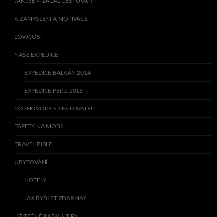
JAK JSEM ZAČAL CESTOVAT!
K ZAMYŠLENÍ A MOTIVACE
LOWCOST
NAŠE EXPEDICE
EXPEDICE BALKÁN 2014
EXPEDICE PERU 2016
ROZHOVORY S CESTOVATELI
TAPETY NA MOBIL
TRAVEL BIBLE
UBYTOVÁNÍ
HOTELY
JAK BYDLET ZDARMA?
UŽITEČNÉ RADY A TIPY