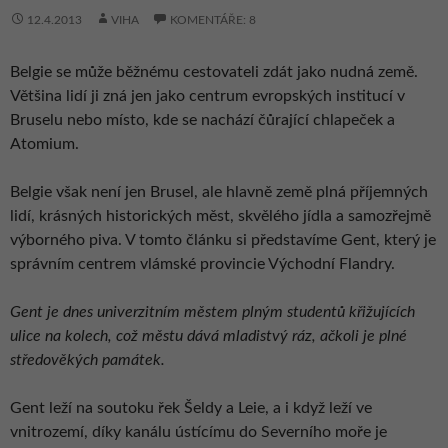
12.4.2013
VIHA
KOMENTÁŘE: 8
Belgie se může běžnému cestovateli zdát jako nudná země.
Většina lidí ji zná jen jako centrum evropských institucí v
Bruselu nebo místo, kde se nachází čůrající chlapeček a
Atomium.
Belgie však není jen Brusel, ale hlavně země plná příjemných
lidí, krásných historických měst, skvělého jídla a samozřejmě
výborného piva. V tomto článku si představíme Gent, který je
správním centrem vlámské provincie Východní Flandry.
Gent je dnes univerzitním městem plným studentů křižujících
ulice na kolech, což městu dává mladistvý ráz, ačkoli je plné
středověkých památek.
Gent leží na soutoku řek Šeldy a Leie, a i když leží ve
vnitrozemí, díky kanálu ústícímu do Severního moře je