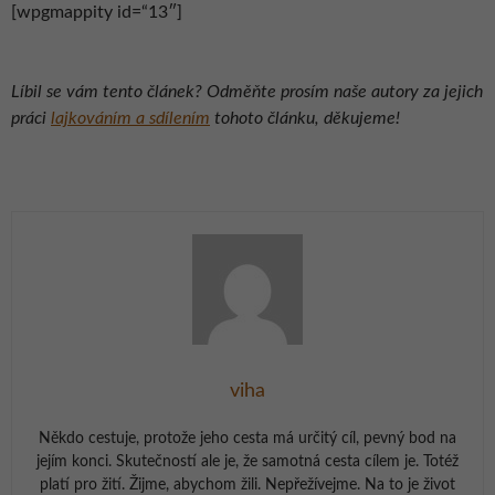
[wpgmappity id=“13″]
Líbil se vám tento článek? Odměňte prosím naše autory za jejich
práci
lajkováním a sdílením
tohoto článku, děkujeme!
viha
Někdo cestuje, protože jeho cesta má určitý cíl, pevný bod na
jejím konci. Skutečností ale je, že samotná cesta cílem je. Totéž
platí pro žití. Žijme, abychom žili. Nepřežívejme. Na to je život