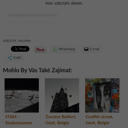
moc vzácným darem.
traubgraph.wordpress.com/
SDÍLEJTE, PROSÍM:
WhatsApp
E-mail
Další
Mohlo By Vás Také Zajímat:
STAM –
Zvonice Belfort,
Graffiti street,
Stadsmuseum
Gent, Belgie
Gent, Belgie