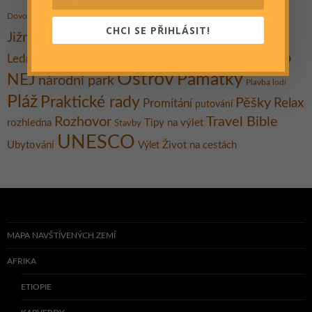
hory
historie
Hrad
Festival
Gent
Dovolená
Indie
Jezero
CHCI SE PŘIHLÁSIT!
Koupání
Jižní Morava
Kultura
Kanárské ostrovy
Město
Muzeum
Lednicko-valtický areál
moře
Města
Ostrov
Památky
NEJ
národní park
Plavba lodí
Pláž
Praktické rady
Pěšky
Relax
Promítání
putování
Rozhovor
Travel Bible
rozhledna
Tipy na výlet
Stavby
UNESCO
Ubytování
Život na cestách
Výlet
MAPA NAVŠTÍVENÝCH ZEMÍ
AFRIKA
ETIOPIE