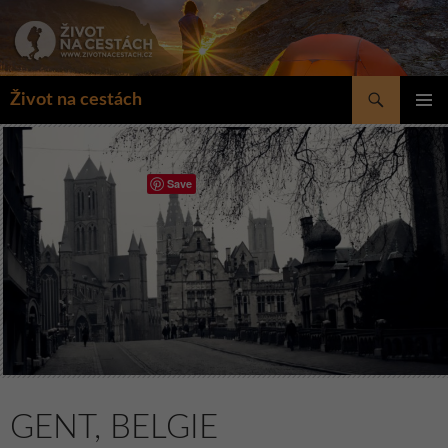
Přejít
k
obsahu
webu
Hledat
Život na cestách
ZÁKLAD
NAVIGA
MENU
Save
GENT, BELGIE