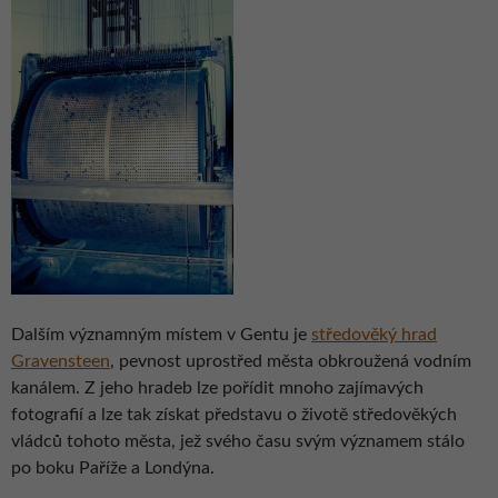
Dalším významným místem v Gentu je
středověký hrad
Gravensteen
, pevnost uprostřed města obkroužená vodním
kanálem. Z jeho hradeb lze pořídit mnoho zajímavých
fotografií a lze tak získat představu o životě středověkých
vládců tohoto města, jež svého času svým významem stálo
po boku Paříže a Londýna.