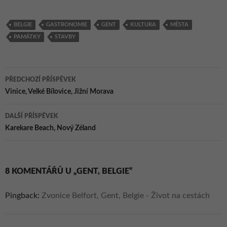
Gent, Belgie
BELGIE
GASTRONOMIE
GENT
KULTURA
MĚSTA
PAMÁTKY
STAVBY
Navigace
PŘEDCHOZÍ PŘÍSPĚVEK
pro
Vinice, Velké Bílovice, Jižní Morava
příspěvky
DALŠÍ PŘÍSPĚVEK
Karekare Beach, Nový Zéland
8 KOMENTÁŘŮ U „GENT, BELGIE“
Pingback:
Zvonice Belfort, Gent, Belgie - Život na cestách