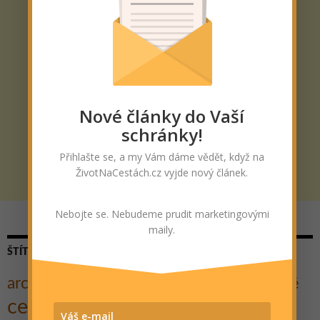
Nové články do Vaší
schránky!
Přihlašte se, a my Vám dáme vědět, když na
ŽivotNaCestách.cz vyjde nový článek.
Nebojte se. Nebudeme prudit marketingovými
maily.
ŠTÍTKY
architektura
Cestovatelé
Cesta kolem světa
Autostop
cestování
Cyklo
Dobrodružství
Dobročinnost