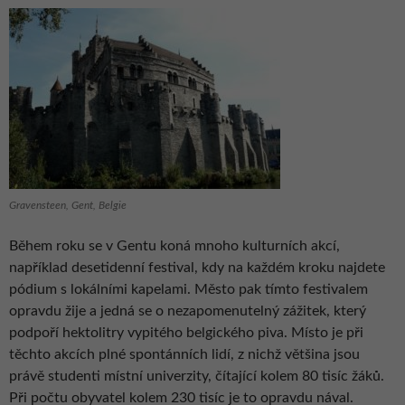
Gravensteen, Gent, Belgie
Během roku se v Gentu koná mnoho kulturních akcí,
například desetidenní festival, kdy na každém kroku najdete
pódium s lokálními kapelami. Město pak tímto festivalem
opravdu žije a jedná se o nezapomenutelný zážitek, který
podpoří hektolitry vypitého belgického piva. Místo je při
těchto akcích plné spontánních lidí, z nichž většina jsou
právě studenti místní univerzity, čítající kolem 80 tisíc žáků.
Při počtu obyvatel kolem 230 tisíc je to opravdu nával.