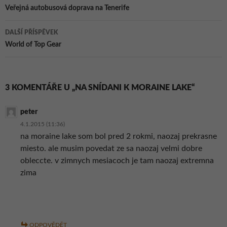
pro
Veřejná autobusová doprava na Tenerife
příspěvky
DALŠÍ PŘÍSPĚVEK
World of Top Gear
3 KOMENTÁŘE U „NA SNÍDANI K MORAINE LAKE“
peter
4.1.2015 (11:36)
na moraine lake som bol pred 2 rokmi, naozaj prekrasne
miesto. ale musim povedat ze sa naozaj velmi dobre
obleccte. v zimnych mesiacoch je tam naozaj extremna
zima
ODPOVĚDĚT