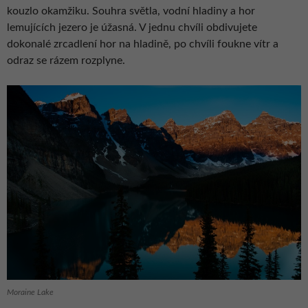
kouzlo okamžiku. Souhra světla, vodní hladiny a hor
lemujících jezero je úžasná. V jednu chvíli obdivujete
dokonalé zrcadlení hor na hladině, po chvíli foukne vítr a
odraz se rázem rozplyne.
Moraine Lake