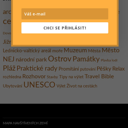
architektura
Cestovatelé
Cesta kolem světa
Autostop
cestování
Cyklo
Dobrodružství
Dobročinnost
CHCI SE PŘIHLÁSIT!
hory
historie
Hrad
Festival
Gent
Dovolená
Indie
Jezero
Koupání
Jižní Morava
Kultura
Kanárské ostrovy
Město
Muzeum
Lednicko-valtický areál
moře
Města
Ostrov
Památky
NEJ
národní park
Plavba lodí
Pláž
Praktické rady
Pěšky
Relax
Promítání
putování
Rozhovor
Travel Bible
rozhledna
Tipy na výlet
Stavby
UNESCO
Ubytování
Život na cestách
Výlet
MAPA NAVŠTÍVENÝCH ZEMÍ