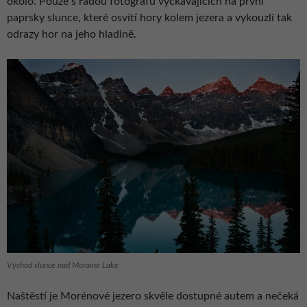
okolo. Pouze s řadou fotografů vyčkávajících na první
paprsky slunce, které osvítí hory kolem jezera a vykouzlí tak
odrazy hor na jeho hladině.
Východ slunce nad Moraine Lake
Naštěstí je Morénové jezero skvěle dostupné autem a nečeká