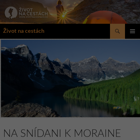
Přejít
k
obsahu
webu
Hledat
Život na cestách
ZÁKLAD
NAVIGA
MENU
NA SNÍDANI K MORAINE