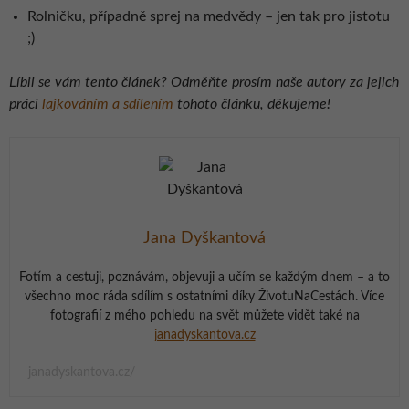
Rolničku, případně sprej na medvědy – jen tak pro jistotu
;)
Líbil se vám tento článek? Odměňte prosím naše autory za jejich
práci
lajkováním a sdílením
tohoto článku, děkujeme!
Jana Dyškantová
Fotím a cestuji, poznávám, objevuji a učím se každým dnem – a to
všechno moc ráda sdílím s ostatními díky ŽivotuNaCestách. Více
fotografií z mého pohledu na svět můžete vidět také na
janadyskantova.cz
janadyskantova.cz/