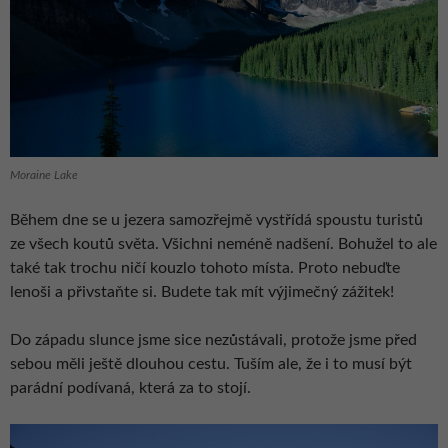
Moraine Lake
Během dne se u jezera samozřejmě vystřídá spoustu turistů
ze všech koutů světa. Všichni neméně nadšení. Bohužel to ale
také tak trochu ničí kouzlo tohoto místa. Proto nebuďte
lenoši a přivstaňte si. Budete tak mít výjimečný zážitek!
Do západu slunce jsme sice nezůstávali, protože jsme před
sebou měli ještě dlouhou cestu. Tuším ale, že i to musí být
parádní podívaná, která za to stojí.