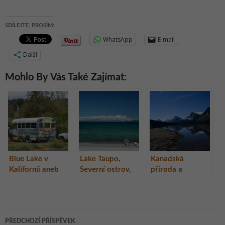
SDÍLEJTE, PROSÍM:
WhatsApp
E-mail
Další
Mohlo By Vás Také Zajímat:
Blue Lake v
Lake Taupo,
Kanadská
Kalifornii aneb
Severní ostrov,
příroda a
jezero bez jezera,
Nový Zéland
dálnice? Proč
Kalifornie, USA
ne?!
Navigace
PŘEDCHOZÍ PŘÍSPĚVEK