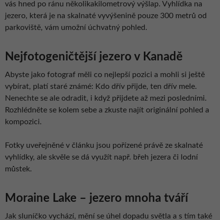
vás hned po ránu několikakilometrový výšlap. Vyhlídka na
jezero, která je na skalnaté vyvýšenině pouze 300 metrů od
parkoviště, vám umožní úchvatný pohled.
Nejfotogeničtější jezero v Kanadě
Abyste jako fotograf měli co nejlepší pozici a mohli si ještě
vybírat, platí staré známé: Kdo dřív přijde, ten dřív mele.
Nenechte se ale odradit, i když přijdete až mezi posledními.
Rozhlédněte se kolem sebe a zkuste najít originální pohled a
kompozici.
Fotky uveřejněné v článku jsou pořízené právě ze skalnaté
vyhlídky, ale skvěle se dá využít např. břeh jezera či lodní
můstek.
Moraine Lake – jezero mnoha tváří
Jak sluníčko vychází, mění se úhel dopadu světla a s tím také