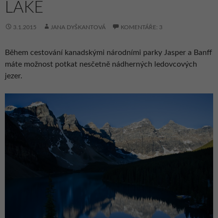
LAKE
3.1.2015
JANA DYŠKANTOVÁ
KOMENTÁŘE: 3
Během cestování kanadskými národními parky Jasper a Banff
máte možnost potkat nesčetně nádherných ledovcových
jezer.