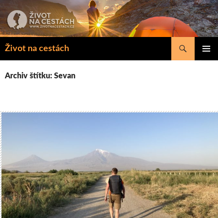
Přejít
k
obsahu
webu
Hledat
Život na cestách
ZÁKLAD
NAVIGA
Archiv štítku: Sevan
MENU