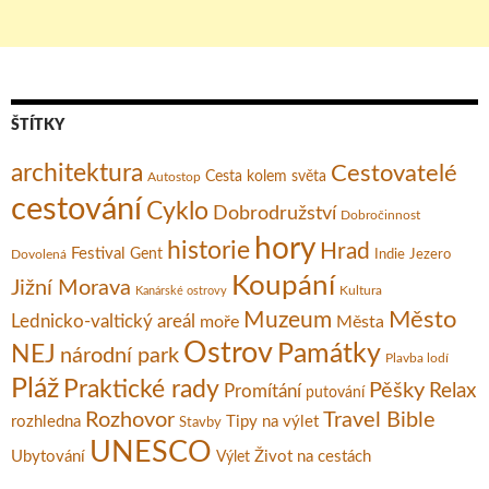
ŠTÍTKY
architektura
Cestovatelé
Cesta kolem světa
Autostop
cestování
Cyklo
Dobrodružství
Dobročinnost
hory
historie
Hrad
Festival
Gent
Dovolená
Indie
Jezero
Koupání
Jižní Morava
Kultura
Kanárské ostrovy
Město
Muzeum
Lednicko-valtický areál
moře
Města
Ostrov
Památky
NEJ
národní park
Plavba lodí
Pláž
Praktické rady
Pěšky
Relax
Promítání
putování
Rozhovor
Travel Bible
rozhledna
Tipy na výlet
Stavby
UNESCO
Ubytování
Život na cestách
Výlet