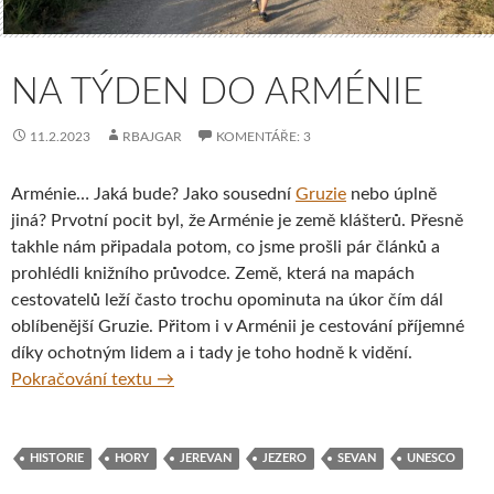
NA TÝDEN DO ARMÉNIE
11.2.2023
RBAJGAR
KOMENTÁŘE: 3
Arménie… Jaká bude? Jako sousední
Gruzie
nebo úplně
jiná? Prvotní pocit byl, že Arménie je země klášterů. Přesně
takhle nám připadala potom, co jsme prošli pár článků a
prohlédli knižního průvodce. Země, která na mapách
cestovatelů leží často trochu opominuta na úkor čím dál
oblíbenější Gruzie. Přitom i v Arménii je cestování příjemné
díky ochotným lidem a i tady je toho hodně k vidění.
Na týden do Arménie
Pokračování textu
→
HISTORIE
HORY
JEREVAN
JEZERO
SEVAN
UNESCO