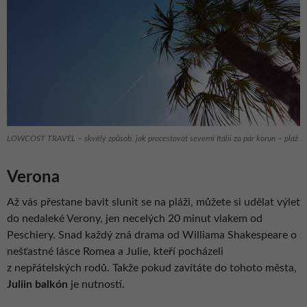
LOWCOST TRAVEL – skvělý způsob, jak procestovat severní Itálii za pár korun – pláž
Verona
Až vás přestane bavit slunit se na pláži, můžete si udělat výlet
do nedaleké Verony, jen necelých 20 minut vlakem od
Peschiery. Snad každý zná drama od Williama Shakespeare o
nešťastné lásce Romea a Julie, kteří pocházeli
z nepřátelských rodů. Takže pokud zavítáte do tohoto města,
Juliin balkón
je nutností.