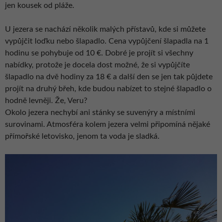
jen kousek od pláže.
U jezera se nachází několik malých přístavů, kde si můžete
vypůjčit loďku nebo šlapadlo. Cena vypůjčení šlapadla na 1
hodinu se pohybuje od 10 €. Dobré je projít si všechny
nabídky, protože je docela dost možné, že si vypůjčíte
šlapadlo na dvě hodiny za 18 € a další den se jen tak půjdete
projít na druhý břeh, kde budou nabízet to stejné šlapadlo o
hodně levněji. Že, Veru?
Okolo jezera nechybí ani stánky se suvenýry a místními
surovinami. Atmosféra kolem jezera velmi připomíná nějaké
přímořské letovisko, jenom ta voda je sladká.