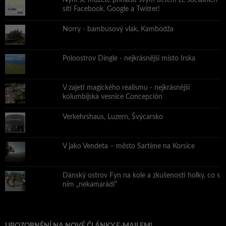
Nyní se můžete přihlásit svým účtem ze sociálních
sítí Facebook, Google a Twitter!
Norry - bambusový vlak, Kambodža
Poloostrov Dingle - nejkrásnější místo Irska
V zajetí magického realismu - nejkrásnější
kolumbijská vesnice Concepción
Verkehrshaus, Luzern, Švýcarsko
V jako Vendeta – město Sartène na Korsice
Dánský ostrov Fyn na kole a zkušenosti holky, co s
ním „nekamarádí“