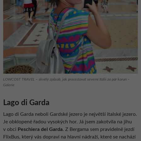
LOWCOST TRAVEL – skvělý způsob, jak procestovat severní Itálii za pár korun –
Galerie
Lago di Garda
Lago di Garda neboli Gardské jezero je největší italské jezero.
Je obklopené řadou vysokých hor. Já jsem zakotvila na jihu
v obci
Peschiera del Garda
. Z Bergama sem pravidelně jezdí
FlixBus, který vás dopraví na hlavní nádraží, které se nachází