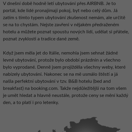
V dnešní době hodně letí ubytování přes AIRBNB. Je to
portál, kde lidé pronajímají pokoj, byt nebo celý dům. Já
zatím s tímto typem ubytování zkušenost nemám, ale určitě
se na to chystám. Nejste zavřeni v nějakém předraženém
hotelu a můžete poznat spoustu nových lidí, udělat si přátele,
poznat zvyklosti a tradice dané země.
Když jsem měla jet do Itálie, nemohla jsem sehnat žádné
levné ubytování, protože bylo období prázdnin a všechno
bylo vyprodané. Denně jsem projížděla všechny weby, které
nabízely ubytování. Nakonec se na mě usmálo štěstí a já
našla perfektní ubytování v tzv. B&B hotelu (bed and
breakfast) na booking.com. Takže nejdůležitější na tom všem
je umět hledat a hlavně neustále, protože ceny se mění každý
den, a to platí i pro letenky.