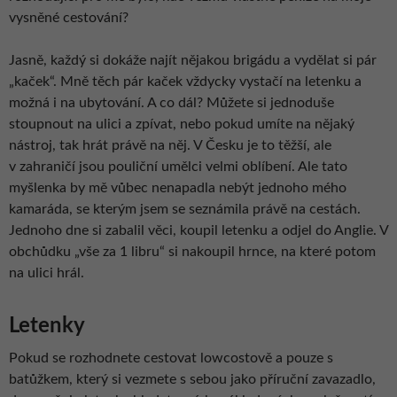
vysněné cestování?
Jasně, každý si dokáže najít nějakou brigádu a vydělat si pár
„kaček“. Mně těch pár kaček vždycky vystačí na letenku a
možná i na ubytování. A co dál? Můžete si jednoduše
stoupnout na ulici a zpívat, nebo pokud umíte na nějaký
nástroj, tak hrát právě na něj. V Česku je to těžší, ale
v zahraničí jsou pouliční umělci velmi oblíbení. Ale tato
myšlenka by mě vůbec nenapadla nebýt jednoho mého
kamaráda, se kterým jsem se seznámila právě na cestách.
Jednoho dne si zabalil věci, koupil letenku a odjel do Anglie. V
obchůdku „vše za 1 libru“ si nakoupil hrnce, na které potom
na ulici hrál.
Letenky
Pokud se rozhodnete cestovat lowcostově a pouze s
batůžkem, který si vezmete s sebou jako příruční zavazadlo,