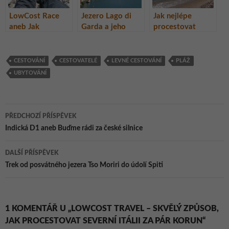
LowCost Race
Jezero Lago di
Jak nejlépe
aneb Jak
Garda a jeho
procestovat
procestovat kus
okolí
řecký ostrov
Evropy skoro bez
Kos? Na skútru!
peněz
CESTOVÁNÍ
CESTOVATELÉ
LEVNÉ CESTOVÁNÍ
PLÁŽ
UBYTOVÁNÍ
Navigace
PŘEDCHOZÍ PŘÍSPĚVEK
pro
Indická D1 aneb Buďme rádi za české silnice
příspěvky
DALŠÍ PŘÍSPĚVEK
Trek od posvátného jezera Tso Moriri do údolí Spiti
1 KOMENTÁŘ U „LOWCOST TRAVEL – SKVĚLÝ ZPŮSOB,
JAK PROCESTOVAT SEVERNÍ ITÁLII ZA PÁR KORUN“