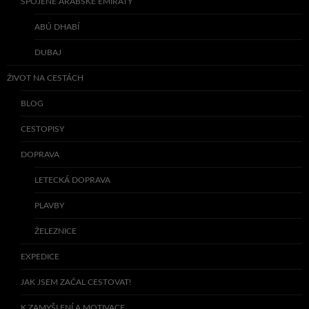
SPOJENÉ ARABSKÉ EMIRÁTY
ABÚ DHABÍ
DUBAJ
ŽIVOT NA CESTÁCH
BLOG
CESTOPISY
DOPRAVA
LETECKÁ DOPRAVA
PLAVBY
ŽELEZNICE
EXPEDICE
JAK JSEM ZAČAL CESTOVAT!
K ZAMYŠLENÍ A MOTIVACE