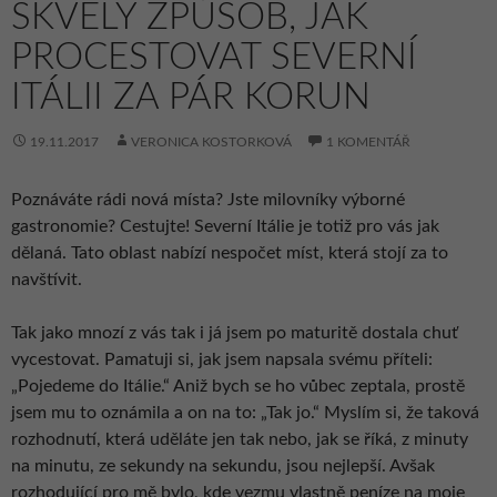
SKVĚLÝ ZPŮSOB, JAK
PROCESTOVAT SEVERNÍ
ITÁLII ZA PÁR KORUN
19.11.2017
VERONICA KOSTORKOVÁ
1 KOMENTÁŘ
Poznáváte rádi nová místa? Jste milovníky výborné
gastronomie? Cestujte! Severní Itálie je totiž pro vás jak
dělaná. Tato oblast nabízí nespočet míst, která stojí za to
navštívit.
Tak jako mnozí z vás tak i já jsem po maturitě dostala chuť
vycestovat. Pamatuji si, jak jsem napsala svému příteli:
„Pojedeme do Itálie.“ Aniž bych se ho vůbec zeptala, prostě
jsem mu to oznámila a on na to: „Tak jo.“ Myslím si, že taková
rozhodnutí, která uděláte jen tak nebo, jak se říká, z minuty
na minutu, ze sekundy na sekundu, jsou nejlepší. Avšak
rozhodující pro mě bylo, kde vezmu vlastně peníze na moje