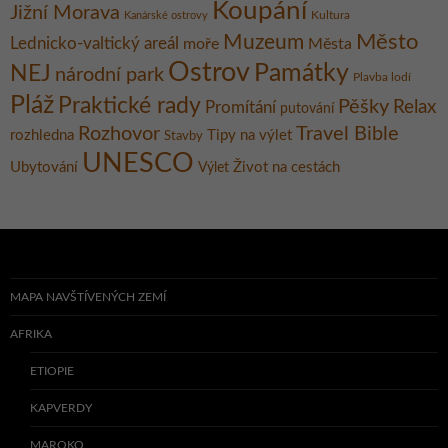
Koupání
Jižní Morava
Kultura
Kanárské ostrovy
Město
Muzeum
Lednicko-valtický areál
moře
Města
Ostrov
Památky
NEJ
národní park
Plavba lodí
Pláž
Praktické rady
Pěšky
Relax
Promítání
putování
Rozhovor
Travel Bible
rozhledna
Tipy na výlet
Stavby
UNESCO
Ubytování
Život na cestách
Výlet
MAPA NAVŠTÍVENÝCH ZEMÍ
AFRIKA
ETIOPIE
KAPVERDY
MAROKO