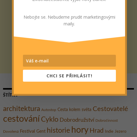
Nebojte se. Nebudeme prudit marketingovými
maily.
CHCI SE PŘIHLÁSIT!
ŠTÍTKY
architektura
Cestovatelé
Cesta kolem světa
Autostop
cestování
Cyklo
Dobrodružství
Dobročinnost
hory
historie
Hrad
Festival
Gent
Dovolená
Indie
Jezero