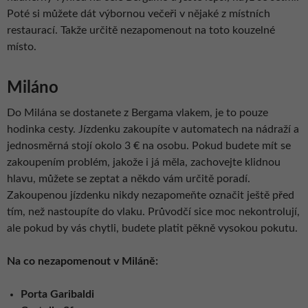
Poté si můžete dát výbornou večeři v nějaké z místních
restaurací. Takže určitě nezapomenout na toto kouzelné
místo.
Miláno
Do Milána se dostanete z Bergama vlakem, je to pouze
hodinka cesty. Jízdenku zakoupíte v automatech na nádraží a
jednosměrná stojí okolo 3 € na osobu. Pokud budete mít se
zakoupením problém, jakože i já měla, zachovejte klidnou
hlavu, můžete se zeptat a někdo vám určitě poradí.
Zakoupenou jízdenku nikdy nezapomeňte označit ještě před
tím, než nastoupíte do vlaku. Průvodčí sice moc nekontrolují,
ale pokud by vás chytli, budete platit pěkně vysokou pokutu.
Na co nezapomenout v Miláně:
Porta Garibaldi