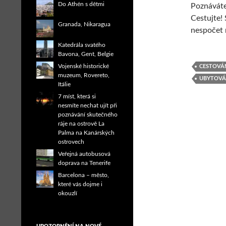
Do Athén s dětmi
Poznáváte
Cestujte! 
Granada, Nikaragua
nespočet m
Katedrála svatého
Bavona, Gent, Belgie
Vojenské historické
CESTOVÁ
muzeum, Rovereto,
UBYTOVÁ
Itálie
7 míst, která si
nesmíte nechat ujít při
poznávání skutečného
ráje na ostrově La
Palma na Kanárských
ostrovech
Veřejná autobusová
doprava na Tenerife
Barcelona – město,
které vás dojme i
okouzlí