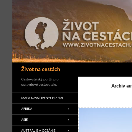
Přejít
k
obsahu
webu
Hledat
Život na cestách
Cestovatelský portál pro
opravdové cestovatele.
Archiv au
MAPA NAVŠTÍVENÝCH ZEMÍ
AFRIKA
ASIE
AUSTRÁLIE A OCEÁNIE