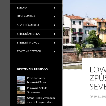
EVROPA
JIŽNÍ AMERIKA
SEVERNÍ AMERIKA
STŘEDNÍ AMERIKA
STŘEDNÍ VÝCHOD
ŽIVOT NA CESTÁCH
LOW
NEJČTENĚJŠÍ PŘÍSPĚVKY:
ZPŮ
Proč dát šanci
bosenské Tuzle
SEVE
Pískovna Sekule,
Slovensko
19.11.20
Stěna Trollů výhledem
z vrcholu vyrazí dech