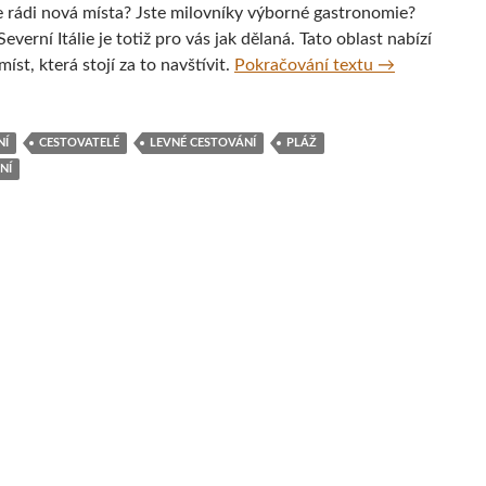
 rádi nová místa? Jste milovníky výborné gastronomie?
Severní Itálie je totiž pro vás jak dělaná. Tato oblast nabízí
LOWCOST TRAVE
íst, která stojí za to navštívit.
Pokračování textu
→
NÍ
CESTOVATELÉ
LEVNÉ CESTOVÁNÍ
PLÁŽ
NÍ