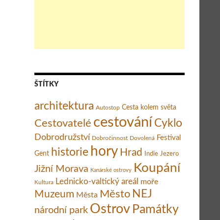
L – skvělý způsob, jak procestovat severní Itálii za pár korun
ŠTÍTKY
architektura
Cesta kolem světa
Autostop
cestování
Cestovatelé
Cyklo
Dobrodružství
Festival
Dobročinnost
Dovolená
hory
historie
Hrad
Gent
Indie
Jezero
Koupání
Jižní Morava
Kanárské ostrovy
Lednicko-valtický areál
moře
Kultura
Město
NEJ
Muzeum
Města
Ostrov
Památky
národní park