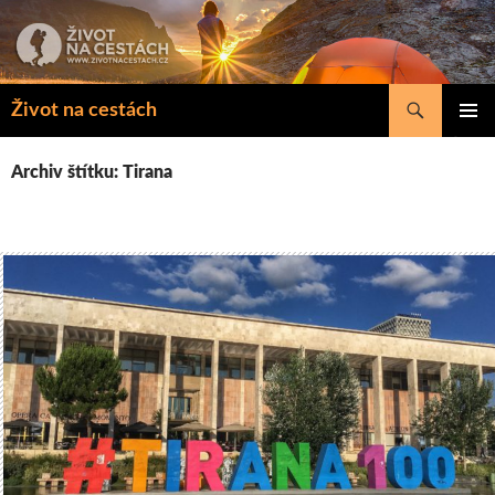
Přejít
k
obsahu
webu
Hledat
Život na cestách
ZÁKLAD
NAVIGA
Archiv štítku: Tirana
MENU