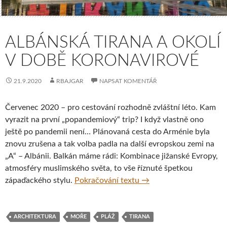
ALBÁNSKÁ TIRANA A OKOLÍ
V DOBĚ KORONAVIROVÉ
21.9.2020
RBAJGAR
NAPSAT KOMENTÁŘ
Červenec 2020 – pro cestování rozhodně zvláštní léto. Kam
vyrazit na první „popandemiový“ trip? I když vlastně ono
ještě po pandemii není… Plánovaná cesta do Arménie byla
znovu zrušena a tak volba padla na další evropskou zemi na
„A“ – Albánii. Balkán máme rádi: Kombinace jižanské Evropy,
atmosféry muslimského světa, to vše říznuté špetkou
Albánská Tirana a okolí
zápaďackého stylu.
Pokračování textu
→
ARCHITEKTURA
MOŘE
PLÁŽ
TIRANA