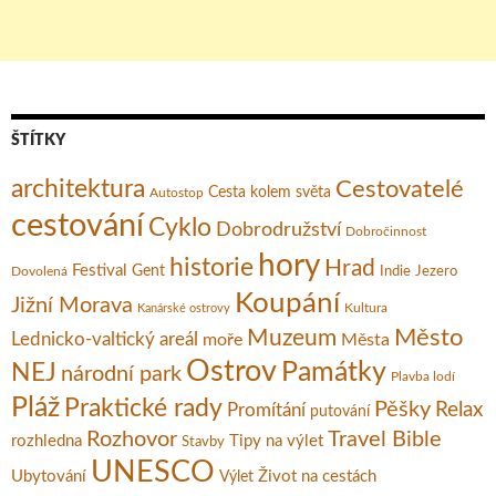
ŠTÍTKY
architektura
Cestovatelé
Cesta kolem světa
Autostop
cestování
Cyklo
Dobrodružství
Dobročinnost
hory
historie
Hrad
Festival
Gent
Dovolená
Indie
Jezero
Koupání
Jižní Morava
Kultura
Kanárské ostrovy
Město
Muzeum
Lednicko-valtický areál
moře
Města
Ostrov
Památky
NEJ
národní park
Plavba lodí
Pláž
Praktické rady
Pěšky
Relax
Promítání
putování
Rozhovor
Travel Bible
rozhledna
Tipy na výlet
Stavby
UNESCO
Ubytování
Život na cestách
Výlet