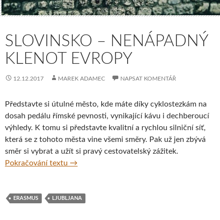
SLOVINSKO – NENÁPADNÝ
KLENOT EVROPY
12.12.2017
MAREK ADAMEC
NAPSAT KOMENTÁŘ
Představte si útulné město, kde máte díky cyklostezkám na
dosah pedálu římské pevnosti, vynikající kávu i dechberoucí
výhledy. K tomu si představte kvalitní a rychlou silniční síť,
která se z tohoto města vine všemi směry. Pak už jen zbývá
směr si vybrat a užít si pravý cestovatelský zážitek.
Slovinsko – nenápadný klenot Evropy
Pokračování textu
→
ERASMUS
LJUBLJANA