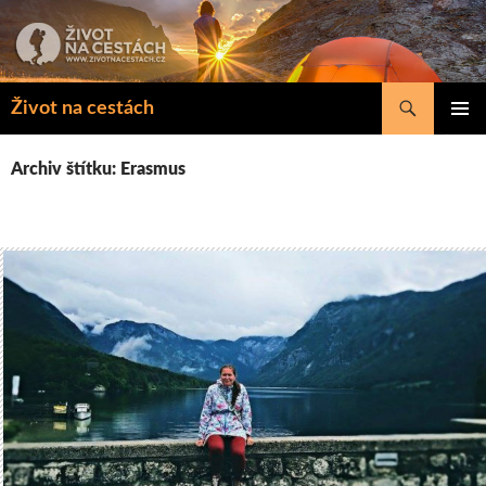
Přejít
k
obsahu
webu
Hledat
Život na cestách
ZÁKLAD
NAVIGA
Archiv štítku: Erasmus
MENU