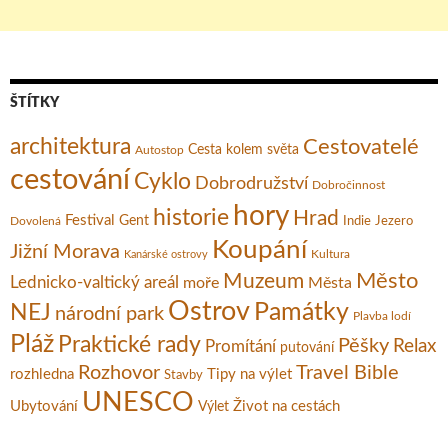
ŠTÍTKY
architektura
Cestovatelé
Cesta kolem světa
Autostop
cestování
Cyklo
Dobrodružství
Dobročinnost
hory
historie
Hrad
Festival
Gent
Dovolená
Indie
Jezero
Koupání
Jižní Morava
Kultura
Kanárské ostrovy
Město
Muzeum
Lednicko-valtický areál
moře
Města
Ostrov
Památky
NEJ
národní park
Plavba lodí
Pláž
Praktické rady
Pěšky
Relax
Promítání
putování
Rozhovor
Travel Bible
rozhledna
Tipy na výlet
Stavby
UNESCO
Ubytování
Život na cestách
Výlet