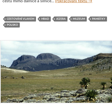
Vlakem k pod
cestu mimo dálnice a silnice…
Pokračování textu
→
CESTOVÁNÍ VLAKEM
HRAD
JEZERA
MUZEUM
PAMÁTKY
POLSKO