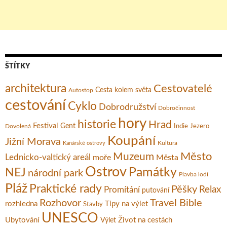
ŠTÍTKY
architektura
Cestovatelé
Cesta kolem světa
Autostop
cestování
Cyklo
Dobrodružství
Dobročinnost
hory
historie
Hrad
Festival
Gent
Dovolená
Indie
Jezero
Koupání
Jižní Morava
Kultura
Kanárské ostrovy
Město
Muzeum
Lednicko-valtický areál
moře
Města
Ostrov
Památky
NEJ
národní park
Plavba lodí
Pláž
Praktické rady
Pěšky
Relax
Promítání
putování
Rozhovor
Travel Bible
rozhledna
Tipy na výlet
Stavby
UNESCO
Ubytování
Život na cestách
Výlet