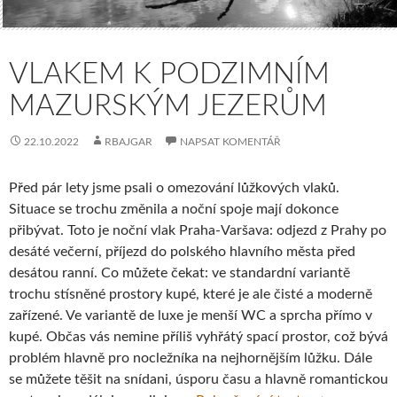
VLAKEM K PODZIMNÍM
MAZURSKÝM JEZERŮM
22.10.2022
RBAJGAR
NAPSAT KOMENTÁŘ
Před pár lety jsme psali o omezování lůžkových vlaků.
Situace se trochu změnila a noční spoje mají dokonce
přibývat. Toto je noční vlak Praha-Varšava: odjezd z Prahy po
desáté večerní, příjezd do polského hlavního města před
desátou ranní. Co můžete čekat: ve standardní variantě
trochu stísněné prostory kupé, které je ale čisté a moderně
zařízené. Ve variantě de luxe je menší WC a sprcha přímo v
kupé. Občas vás nemine příliš vyhřátý spací prostor, což bývá
problém hlavně pro nocležníka na nejhornějším lůžku. Dále
se můžete těšit na snídani, úsporu času a hlavně romantickou