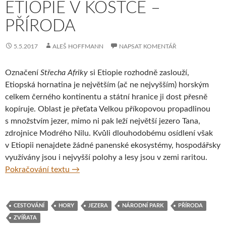
ETIOPIE V KOSTCE –
PŘÍRODA
5.5.2017
ALEŠ HOFFMANN
NAPSAT KOMENTÁŘ
Označení
Střecha Afriky
si Etiopie rozhodně zaslouží,
Etiopská hornatina je největším (ač ne nejvyšším) horským
celkem černého kontinentu a státní hranice ji dost přesně
kopíruje. Oblast je přeťata Velkou příkopovou propadlinou
s množstvím jezer, mimo ni pak leží největší jezero Tana,
zdrojnice Modrého Nilu. Kvůli dlouhodobému osídlení však
v Etiopii nenajdete žádné panenské ekosystémy, hospodářsky
využívány jsou i nejvyšší polohy a lesy jsou v zemi raritou.
Etiopie v kostce – Příroda
Pokračování textu
→
CESTOVÁNÍ
HORY
JEZERA
NÁRODNÍ PARK
PŘÍRODA
ZVÍŘATA