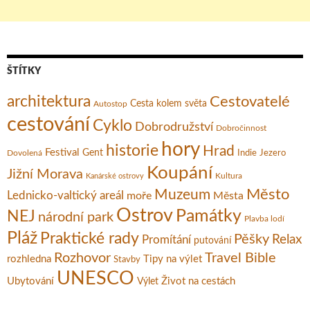
ŠTÍTKY
architektura
Cestovatelé
Cesta kolem světa
Autostop
cestování
Cyklo
Dobrodružství
Dobročinnost
hory
historie
Hrad
Festival
Gent
Dovolená
Indie
Jezero
Koupání
Jižní Morava
Kultura
Kanárské ostrovy
Město
Muzeum
Lednicko-valtický areál
moře
Města
Ostrov
Památky
NEJ
národní park
Plavba lodí
Pláž
Praktické rady
Pěšky
Relax
Promítání
putování
Rozhovor
Travel Bible
rozhledna
Tipy na výlet
Stavby
UNESCO
Ubytování
Život na cestách
Výlet