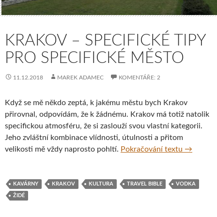
KRAKOV – SPECIFICKÉ TIPY
PRO SPECIFICKÉ MĚSTO
11.12.2018
MAREK ADAMEC
KOMENTÁŘE: 2
Když se mě někdo zeptá, k jakému městu bych Krakov
přirovnal, odpovídám, že k žádnému. Krakov má totiž natolik
specifickou atmosféru, že si zaslouží svou vlastní kategorii.
Jeho zvláštní kombinace vlídnosti, útulnosti a přitom
Krakov – 
velikosti mě vždy naprosto pohltí.
Pokračování textu
→
KAVÁRNY
KRAKOV
KULTURA
TRAVEL BIBLE
VODKA
ŽIDÉ