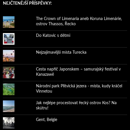
NEJČTENĚJŠÍ PŘÍSPĚVKY:
The Crown of Limenaria aneb Koruna Limenárie,
ostrov Thassos, Řecko
Do Katovic s dětmi
Nejzajímavější místa Turecka
Cesta napříč Japonskem – samurajský festival v
Kanazawě
Národní park Plitvická jezera - místa, kudy kráčel
Vinnetou
Jak nejlépe procestovat řecký ostrov Kos? Na
skútru!
Gent, Belgie