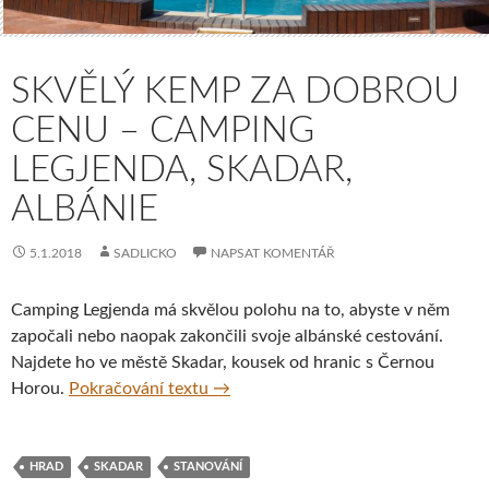
SKVĚLÝ KEMP ZA DOBROU
CENU – CAMPING
LEGJENDA, SKADAR,
ALBÁNIE
5.1.2018
SADLICKO
NAPSAT KOMENTÁŘ
Camping Legjenda má skvělou polohu na to, abyste v něm
započali nebo naopak zakončili svoje albánské cestování.
Najdete ho ve městě Skadar, kousek od hranic s Černou
Skvělý kemp za dobrou cenu – Campi
Horou.
Pokračování textu
→
HRAD
SKADAR
STANOVÁNÍ