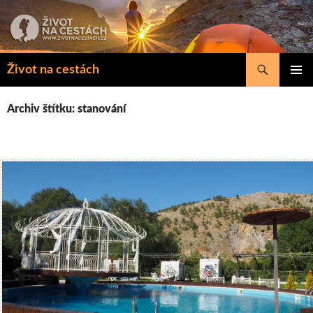
Přejít
k
obsahu
webu
Hledat
Život na cestách
ZÁKLAD
NAVIGA
Archiv štítku: stanování
MENU