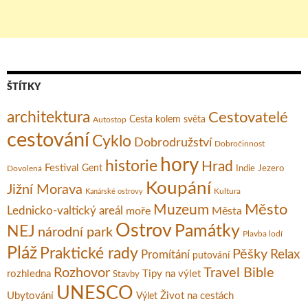
ŠTÍTKY
architektura
Cestovatelé
Cesta kolem světa
Autostop
cestování
Cyklo
Dobrodružství
Dobročinnost
hory
historie
Hrad
Festival
Gent
Dovolená
Indie
Jezero
Koupání
Jižní Morava
Kultura
Kanárské ostrovy
Město
Muzeum
Lednicko-valtický areál
moře
Města
Ostrov
Památky
NEJ
národní park
Plavba lodí
Pláž
Praktické rady
Pěšky
Relax
Promítání
putování
Rozhovor
Travel Bible
rozhledna
Tipy na výlet
Stavby
UNESCO
Ubytování
Život na cestách
Výlet