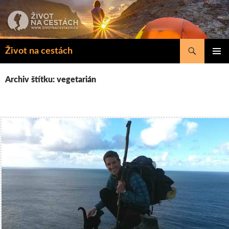
Přejít
k
obsahu
webu
Hledat
Život na cestách
ZÁKLAD
NAVIGA
Archiv štítku: vegetarián
MENU