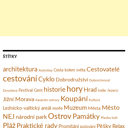
ŠTÍTKY
architektura
Cestovatelé
Cesta kolem světa
Autostop
cestování
Cyklo
Dobrodružství
Dobročinnost
hory
historie
Hrad
Festival
Gent
Dovolená
Indie
Jezero
Koupání
Jižní Morava
Kultura
Kanárské ostrovy
Město
Muzeum
Lednicko-valtický areál
moře
Města
Ostrov
Památky
NEJ
národní park
Plavba lodí
Pláž
Praktické rady
Pěšky
Relax
Promítání
putování