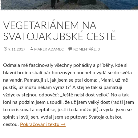
VEGETARIÁNEM NA
SVATOJAKUBSKÉ CESTĚ
9.11.2017
MAREK ADAMEC
KOMENTÁŘE: 3
Odmala mě fascinovaly všechny pohádky a příběhy, kde si
hlavní hrdina sbalí pár honzových buchet a vydá se do světa
na vandr. Pamatuji si, jak jsem se ptal doma: „Mami, už mě
pustíš, už můžu někam vyrazit?“ A stejně tak si pamatuji
vždycky stejnou odpověď: „Ještě nejsi dost velký.“ No a tak
loni na podzim jsem usoudil, že už jsem velký dost (radši jsem
to neriskoval a neptal se, jestli teda můžu jít) a vydal jsem se
splnit si svůj sen, vydal jsem se putovat Svatojakubskou
Vegetariánem na Svatojakubské ces
cestou.
Pokračování textu
→