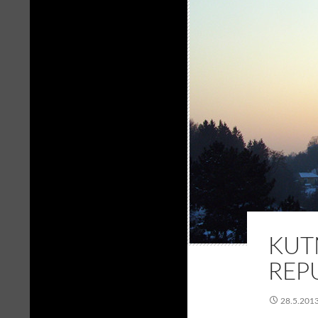
KUT
REP
28.5.201