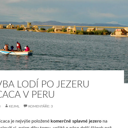
VBA LODÍ PO JEZERU
CACA V PERU
3
KEJML
KOMENTÁŘE: 3
ticaca je nejvýše položené
komerčně splavné jezero
na