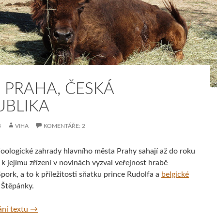
 PRAHA, ČESKÁ
UBLIKA
3
VIHA
KOMENTÁŘE: 2
oologické zahrady hlavního města Prahy sahají až do roku
k jejímu zřízení v novinách vyzval veřejnost hrabě
ork, a to k příležitosti sňatku prince Rudolfa a
belgické
 Štěpánky.
Zoo Praha, Česká republika
ní textu
→