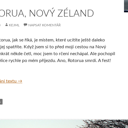
ORUA, NOVÝ ZÉLAND
3
KEJML
NAPSAT KOMENTÁŘ
rua, jak se říká, je místem, které ucítíte ještě daleko
 jej spatříte. Když jsem si to před mojí cestou na Nový
nkrát někde četl, moc jsem to rčení nechápal. Ale pochopil
elice rychle po mém příjezdu. Ano, Rotorua smrdí. A fest!
Rotorua, Nový Zéland
ní textu
→
A