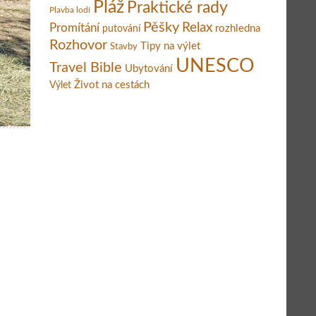
Pláž
Praktické rady
Plavba lodí
Pěšky
Relax
Promítání
rozhledna
putování
Rozhovor
Tipy na výlet
Stavby
UNESCO
Travel Bible
Ubytování
Život na cestách
Výlet