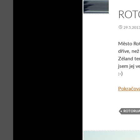
ROT
29.5.201
Město Roto
dříve, než
Zéland te
jsem jej v
:-)
Pokračová
ROTORU