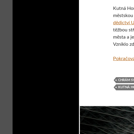
Kutná Hor
městskou 
dědictví
těžbou stř
města a je
Vzniklo zd
Pokračová
CHRÁM S
KUTNÁ H