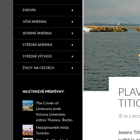
EVROPA
JIŽNÍ AMERIKA
SEVERNÍ AMERIKA
STŘEDNÍ AMERIKA
STŘEDNÍ VÝCHOD
ŽIVOT NA CESTÁCH
PLA
NEJČTENĚJŠÍ PŘÍSPĚVKY:
TITI
The Crown of
Limenaria aneb
Koruna Limenárie,
31.5.201
ostrov Thassos, Řecko
Nejzajímavější místa
Jezero Ti
Turecka