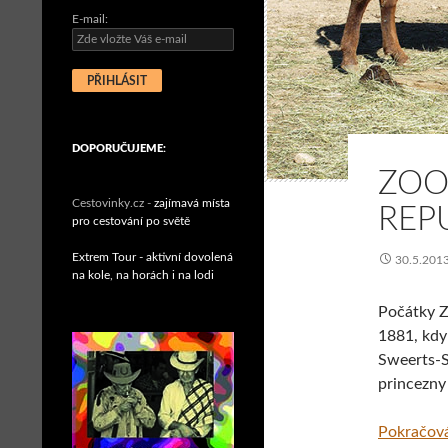
E-mail:
DOPORUČUJEME:
ZOO
Cestovinky.cz -
zajímavá místa
REP
pro cestování po světě
Extrem Tour - aktivní dovolená
30.5.201
na kole, na horách i na lodi
Počátky Z
1881, kdy 
Sweerts-Sp
princezny
Pokračová