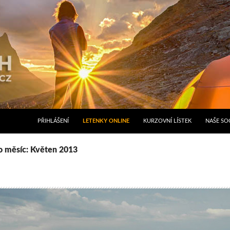
PŘIHLÁŠENÍ
LETENKY ONLINE
KURZOVNÍ LÍSTEK
NAŠE SOC
o měsíc: Květen 2013