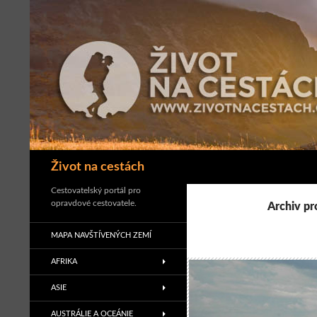
Přejít
k
obsahu
webu
Hledat
Život na cestách
Cestovatelský portál pro
opravdové cestovatele.
Archiv pr
MAPA NAVŠTÍVENÝCH ZEMÍ
AFRIKA
ASIE
AUSTRÁLIE A OCEÁNIE