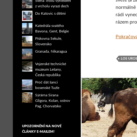
světě (a z
Stěna Trollů výhledem
z vrcholu vyrazí dech
normálně 
Do Katovic s dětmi
rádi vyne
rázem pro
Katedrála svatého
Bavona, Gent, Belgie
Pokračová
Pískovna Sekule,
Slovensko
Granada, Nikaragua
LOS URO
Vojenské technické
muzeum Lešany,
Česká republika
Proč dát šanci
bosenské Tuzle
Sýrárna Sirana
Gligora, Kolan, ostrov
Pag, Chorvatsko
UPOZORNĚNÍ NA NOVÉ
ČLÁNKY E-MAILEM!