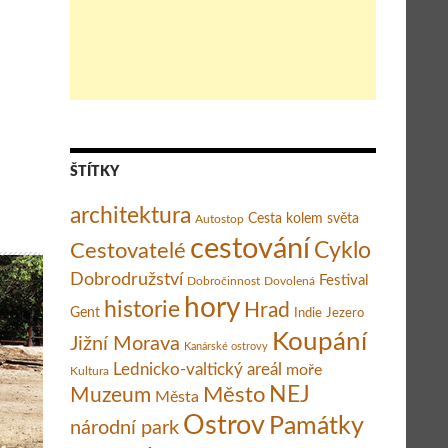
ŠTÍTKY
architektura
Cesta kolem světa
Autostop
cestování
Cestovatelé
Cyklo
Dobrodružství
Festival
Dobročinnost
Dovolená
hory
historie
Hrad
Gent
Indie
Jezero
Koupání
Jižní Morava
Kanárské ostrovy
Lednicko-valtický areál
moře
Kultura
Město
NEJ
Muzeum
Města
Ostrov
Památky
národní park