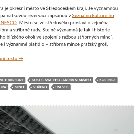
a je okresní město ve Středočeském kraji. Je významnou
památkovou rezervací zapsanou v
Seznamu kulturního
 UNESCO
. Město se ve středověku proslavilo zejména
íbra a stříbrné rudy. Stejně významná je tak i historie
ho blízkého okolí ve spojení s ražbou stříbrných mincí.
e i významné platidlo – stříbrná mince pražský groš.
Kutná Hora, Česká republika
ní textu
→
VATÉ BARBORY
KOSTEL SVATÉHO JAKUBA STARŠÍHO
KOSTNICE
ORA
MINCE
STŘÍBRO
UNESCO