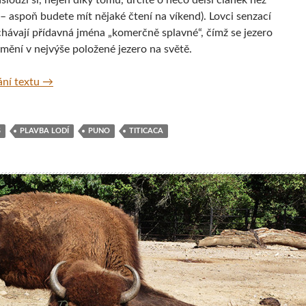
aslouží si, nejen díky tomu, určitě o něco delší článek než
– aspoň budete mít nějaké čtení na víkend). Lovci senzací
chávají přídavná jména „komerčně splavné“, čímž se jezero
mění v nejvýše položené jezero na světě.
Plavba lodí po jezeru Titicaca v Peru
ní textu
→
S
PLAVBA LODÍ
PUNO
TITICACA