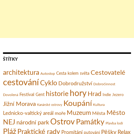
ŠTÍTKY
architektura
Cestovatelé
Cesta kolem světa
Autostop
cestování
Cyklo
Dobrodružství
Dobročinnost
hory
historie
Hrad
Festival
Gent
Dovolená
Indie
Jezero
Koupání
Jižní Morava
Kultura
Kanárské ostrovy
Město
Muzeum
Lednicko-valtický areál
moře
Města
Ostrov
Památky
NEJ
národní park
Plavba lodí
Pláž
Praktické rady
Pěšky
Relax
Promítání
putování