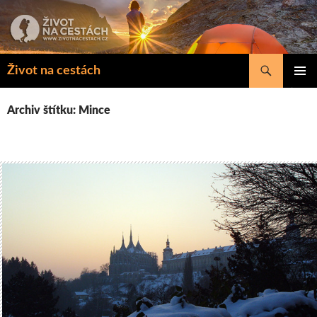
Přejít
k
obsahu
webu
Hledat
Život na cestách
ZÁKLAD
NAVIGA
Archiv štítku: Mince
MENU