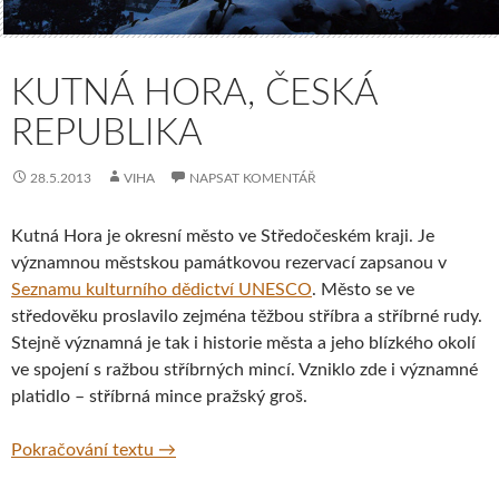
KUTNÁ HORA, ČESKÁ
REPUBLIKA
28.5.2013
VIHA
NAPSAT KOMENTÁŘ
Kutná Hora je okresní město ve Středočeském kraji. Je
významnou městskou památkovou rezervací zapsanou v
Seznamu kulturního dědictví UNESCO
. Město se ve
středověku proslavilo zejména těžbou stříbra a stříbrné rudy.
Stejně významná je tak i historie města a jeho blízkého okolí
ve spojení s ražbou stříbrných mincí. Vzniklo zde i významné
platidlo – stříbrná mince pražský groš.
Kutná Hora, Česká republika
Pokračování textu
→