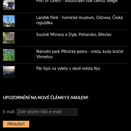
Port of Ghent - industriální tvář Gentu, Belgie
Landek Park - hornické muzeum, Ostrava, Česká
republika
Soutok Moravy a Dyje, Pohansko, Břeclav
Národní park Plitvická jezera - místa, kudy kráčel
Vinnetou
Pár tipů na výlety v okolí města Kos
UPOZORNĚNÍ NA NOVÉ ČLÁNKY E-MAILEM!
E-mail: