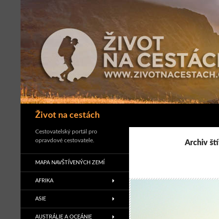
Přejít
k
obsahu
webu
Hledat
Život na cestách
Cestovatelský portál pro
opravdové cestovatele.
Archiv ští
MAPA NAVŠTÍVENÝCH ZEMÍ
AFRIKA
ASIE
AUSTRÁLIE A OCEÁNIE