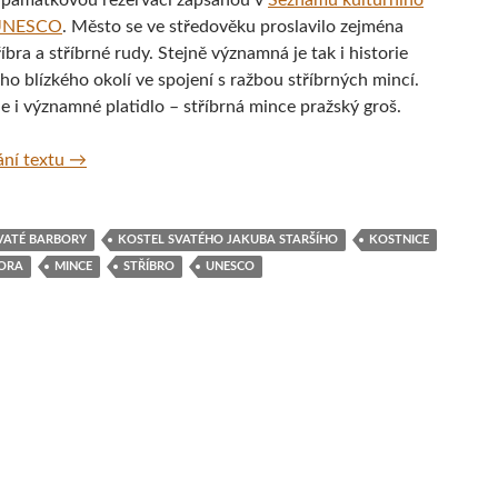
památkovou rezervací zapsanou v
Seznamu kulturního
 UNESCO
. Město se ve středověku proslavilo zejména
íbra a stříbrné rudy. Stejně významná je tak i historie
ho blízkého okolí ve spojení s ražbou stříbrných mincí.
e i významné platidlo – stříbrná mince pražský groš.
Kutná Hora, Česká republika
ní textu
→
VATÉ BARBORY
KOSTEL SVATÉHO JAKUBA STARŠÍHO
KOSTNICE
ORA
MINCE
STŘÍBRO
UNESCO