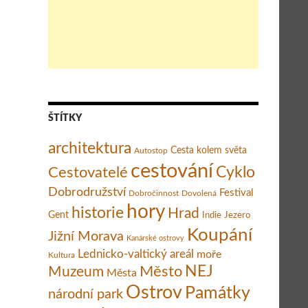
ŠTÍTKY
architektura
Cesta kolem světa
Autostop
cestování
Cestovatelé
Cyklo
Dobrodružství
Festival
Dobročinnost
Dovolená
hory
historie
Hrad
Gent
Indie
Jezero
Koupání
Jižní Morava
Kanárské ostrovy
Lednicko-valtický areál
moře
Kultura
Město
NEJ
Muzeum
Města
Ostrov
Památky
národní park