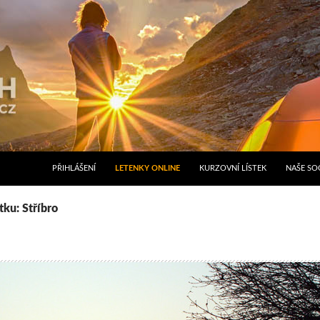
PŘIHLÁŠENÍ
LETENKY ONLINE
KURZOVNÍ LÍSTEK
NAŠE SOC
tku: Stříbro