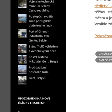
městskou 
Vojenské technické
dědictví
muzeum Lešany,
Česká republika
těžbou stř
Po stopách rybářů
města a je
aneb portugalské
Vzniklo zd
pláže trochu jinak
Port of Ghent -
Pokračová
industriální tvář
Gentu, Belgie
Stěna Trollů výhledem
z vrcholu vyrazí dech
CHRÁM S
Kostel svatého
KUTNÁ H
Mikuláše, Gent, Belgie
Proč dát šanci
bosenské Tuzle
Gent, Belgie
UPOZORNĚNÍ NA NOVÉ
ČLÁNKY E-MAILEM!