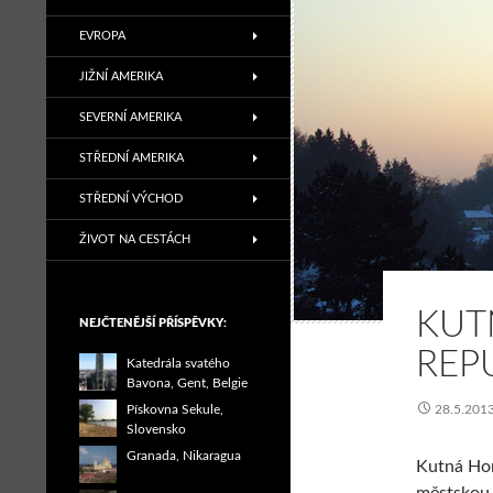
EVROPA
JIŽNÍ AMERIKA
SEVERNÍ AMERIKA
STŘEDNÍ AMERIKA
STŘEDNÍ VÝCHOD
ŽIVOT NA CESTÁCH
KUT
NEJČTENĚJŠÍ PŘÍSPĚVKY:
REP
Katedrála svatého
Bavona, Gent, Belgie
Pískovna Sekule,
28.5.201
Slovensko
Granada, Nikaragua
Kutná Hor