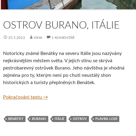
OSTROV BURANO, ITÁLIE
25.5.2013
VIHA
1 KOMENTÁŘ
Notoricky známé Benátky na severu Itálie jsou nazývány
nejkrásnějším městem světa. V jejich stínu se skrývá
pestrobarevný ostrůvek Burano. Jeho návštěva je vhodná
zejména pro ty, kterým není po chuti neustálý shon
historických a turisty přeplněných Benátek.
Ostrov Burano, Itálie
Pokračování textu
→
BENÁTKY
BURANO
ITÁLIE
OSTROV
PLAVBA LODÍ