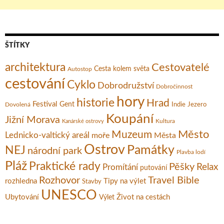
ŠTÍTKY
architektura
Cestovatelé
Cesta kolem světa
Autostop
cestování
Cyklo
Dobrodružství
Dobročinnost
hory
historie
Hrad
Festival
Gent
Dovolená
Indie
Jezero
Koupání
Jižní Morava
Kultura
Kanárské ostrovy
Město
Muzeum
Lednicko-valtický areál
moře
Města
Ostrov
Památky
NEJ
národní park
Plavba lodí
Pláž
Praktické rady
Pěšky
Relax
Promítání
putování
Rozhovor
Travel Bible
rozhledna
Tipy na výlet
Stavby
UNESCO
Ubytování
Život na cestách
Výlet