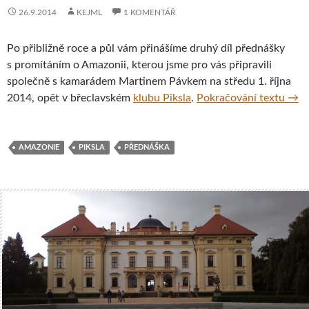
26.9.2014
KEJML
1 KOMENTÁŘ
Po přibližně roce a půl vám přinášíme druhý díl přednášky
s promítáním o Amazonii, kterou jsme pro vás připravili
společně s kamarádem Martinem Pávkem na středu 1. října
Amaz
2014, opět v břeclavském
klubu Piksla
.
Pokračování textu
→
AMAZONIE
PIKSLA
PŘEDNÁŠKA