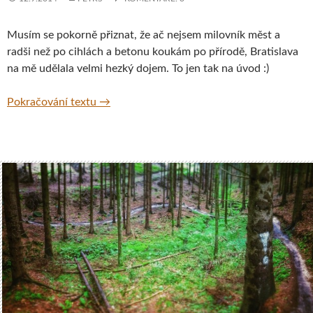
Musím se pokorně přiznat, že ač nejsem milovník měst a
radši než po cihlách a betonu koukám po přírodě, Bratislava
na mě udělala velmi hezký dojem. To jen tak na úvod :)
Bratislava – Staré Město
Pokračování textu
→