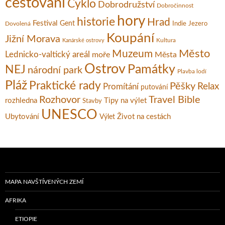
cestování
Cyklo
Dobrodružství
Dobročinnost
hory
historie
Hrad
Festival
Gent
Dovolená
Indie
Jezero
Koupání
Jižní Morava
Kultura
Kanárské ostrovy
Město
Muzeum
Lednicko-valtický areál
moře
Města
Ostrov
Památky
NEJ
národní park
Plavba lodí
Pláž
Praktické rady
Pěšky
Relax
Promítání
putování
Rozhovor
Travel Bible
rozhledna
Tipy na výlet
Stavby
UNESCO
Ubytování
Život na cestách
Výlet
MAPA NAVŠTÍVENÝCH ZEMÍ
AFRIKA
ETIOPIE