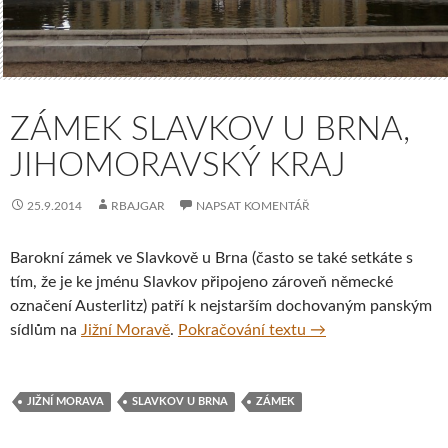
ZÁMEK SLAVKOV U BRNA,
JIHOMORAVSKÝ KRAJ
25.9.2014
RBAJGAR
NAPSAT KOMENTÁŘ
Barokní zámek ve Slavkově u Brna (často se také setkáte s
tím, že je ke jménu Slavkov připojeno zároveň německé
označení Austerlitz) patří k nejstarším dochovaným panským
Zámek Slavkov u Br
sídlům na
Jižní Moravě
.
Pokračování textu
→
JIŽNÍ MORAVA
SLAVKOV U BRNA
ZÁMEK