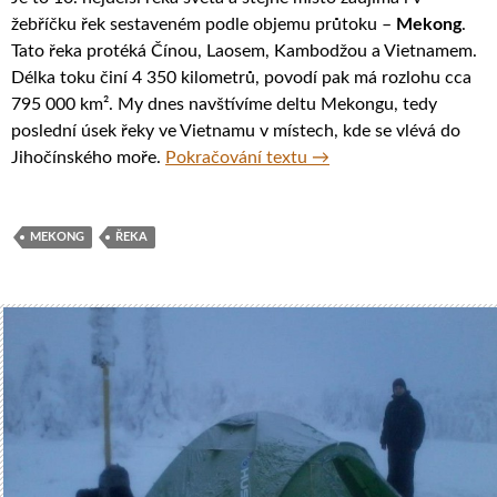
žebříčku řek sestaveném podle objemu průtoku –
Mekong
.
Tato řeka protéká Čínou, Laosem, Kambodžou a Vietnamem.
Délka toku činí 4 350 kilometrů, povodí pak má rozlohu cca
795 000 km². My dnes navštívíme deltu Mekongu, tedy
poslední úsek řeky ve Vietnamu v místech, kde se vlévá do
Delta Mekongu, Vietna
Jihočínského moře.
Pokračování textu
→
MEKONG
ŘEKA