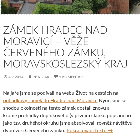
ZÁMEK HRADEC NAD
MORAVICÍ – VĚŽE
ČERVENÉHO ZÁMKU,
MORAVSKOSLEZSKÝ KRAJ
4.9.2014
RBAJGAR
1 KOMENTÁŘ
Na jaře jsme se podívali na webu Život na cestách na
pohádkový zámek do Hradce nad Moravicí.
Nyní jsme se
shodou okolností na tento zámek dostali znovu a
kromě prohlídky doplňkového (v prvním článku popsaného
jako tzv. druhého) okruhu jsme absolvovali rovněž návštěvu
Zámek Hradec 
dvou věží Červeného zámku.
Pokračování textu
→