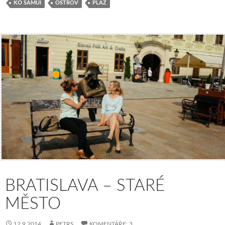
KO SAMUI
OSTROV
PLÁŽ
BRATISLAVA – STARÉ
MĚSTO
12.9.2014
PETRS
KOMENTÁŘE: 3