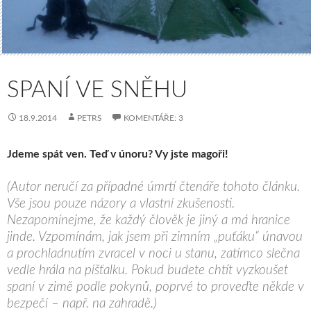
SPANÍ VE SNĚHU
18.9.2014
PETRS
KOMENTÁŘE: 3
Jdeme spát ven. Teď v únoru? Vy jste magoři!
(Autor neručí za případné úmrtí čtenáře tohoto článku.
Vše jsou pouze názory a vlastní zkušenosti.
Nezapomínejme, že každý člověk je jiný a má hranice
jinde. Vzpomínám, jak jsem při zimním „puťáku“ únavou
a prochladnutím zvracel v noci u stanu, zatímco slečna
vedle hrála na píšťalku. Pokud budete chtít vyzkoušet
spaní v zimě podle pokynů, poprvé to proveďte někde v
bezpečí – např. na zahradě.)