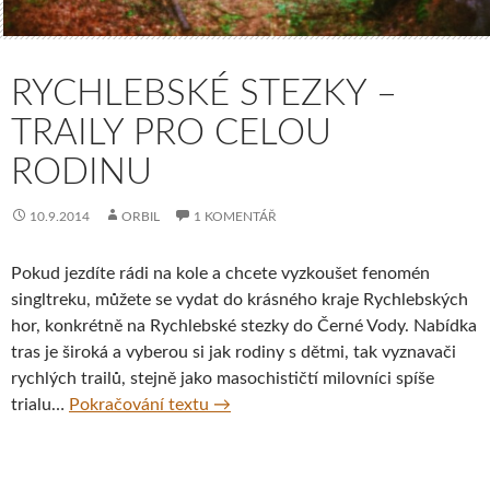
RYCHLEBSKÉ STEZKY –
TRAILY PRO CELOU
RODINU
10.9.2014
ORBIL
1 KOMENTÁŘ
Pokud jezdíte rádi na kole a chcete vyzkoušet fenomén
singltreku, můžete se vydat do krásného kraje Rychlebských
hor, konkrétně na Rychlebské stezky do Černé Vody. Nabídka
tras je široká a vyberou si jak rodiny s dětmi, tak vyznavači
rychlých trailů, stejně jako masochističtí milovníci spíše
Rychlebské stezky – traily pro celou
trialu…
Pokračování textu
→