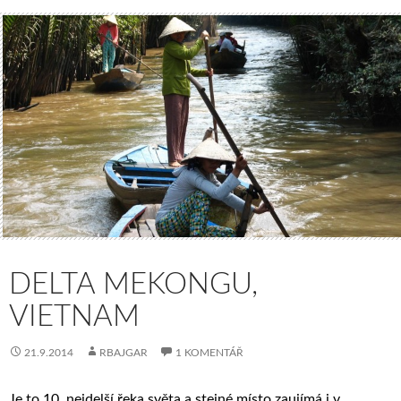
DELTA MEKONGU,
VIETNAM
21.9.2014
RBAJGAR
1 KOMENTÁŘ
Je to 10. nejdelší řeka světa a stejné místo zaujímá i v