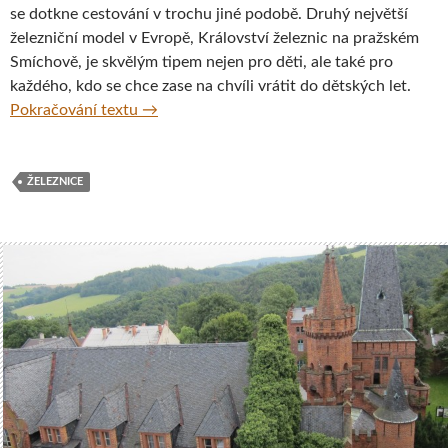
se dotkne cestování v trochu jiné podobě. Druhý největší
železniční model v Evropě, Království železnic na pražském
Smíchově, je skvělým tipem nejen pro děti, ale také pro
každého, kdo se chce zase na chvíli vrátit do dětských let.
Království železnic, Praha
Pokračování textu
→
ŽELEZNICE