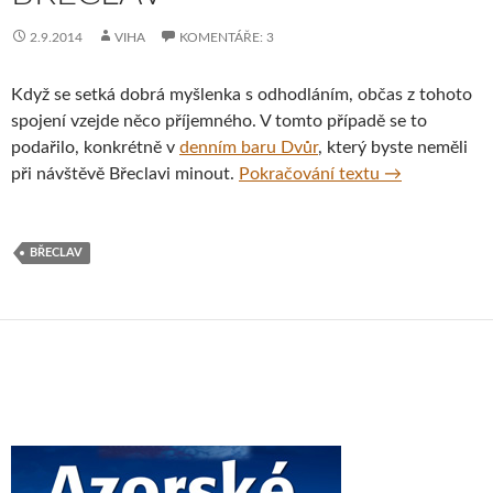
2.9.2014
VIHA
KOMENTÁŘE: 3
Když se setká dobrá myšlenka s odhodláním, občas z tohoto
spojení vzejde něco příjemného. V tomto případě se to
podařilo, konkrétně v
denním baru Dvůr
, který byste neměli
Denní bar Dvů
při návštěvě Břeclavi minout.
Pokračování textu
→
BŘECLAV