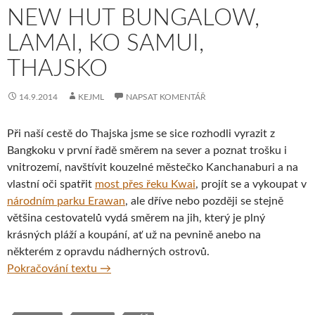
NEW HUT BUNGALOW,
LAMAI, KO SAMUI,
THAJSKO
14.9.2014
KEJML
NAPSAT KOMENTÁŘ
Při naší cestě do Thajska jsme se sice rozhodli vyrazit z
Bangkoku v první řadě směrem na sever a poznat trošku i
vnitrozemí, navštívit kouzelné městečko Kanchanaburi a na
vlastní oči spatřit
most přes řeku Kwai
, projít se a vykoupat v
národním parku Erawan
, ale dříve nebo později se stejně
většina cestovatelů vydá směrem na jih, který je plný
krásných pláží a koupání, ať už na pevnině anebo na
některém z opravdu nádherných ostrovů.
New Hut Bungalow, Lamai, Ko Samui, Thaj
Pokračování textu
→