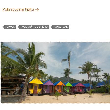
Spaní ve sněhu
Pokračování textu
→
BIVAK
JAK SPÁT VE SNĚHU
SURVIVAL