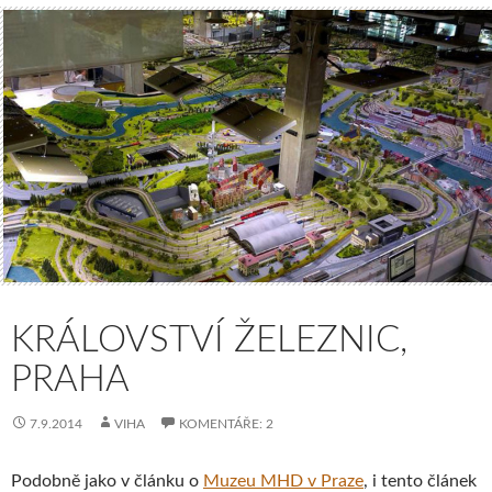
KRÁLOVSTVÍ ŽELEZNIC,
PRAHA
7.9.2014
VIHA
KOMENTÁŘE: 2
Podobně jako v článku o
Muzeu MHD v Praze
, i tento článek