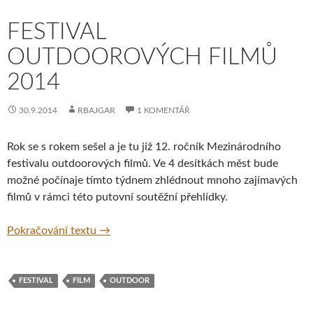
FESTIVAL
OUTDOOROVÝCH FILMŮ
2014
30.9.2014
RBAJGAR
1 KOMENTÁŘ
Rok se s rokem sešel a je tu již 12. ročník Mezinárodního
festivalu outdoorových filmů. Ve 4 desítkách měst bude
možné počínaje tímto týdnem zhlédnout mnoho zajímavých
filmů v rámci této putovní soutěžní přehlídky.
Festival outdoorových filmů 2014
Pokračování textu
→
FESTIVAL
FILM
OUTDOOR