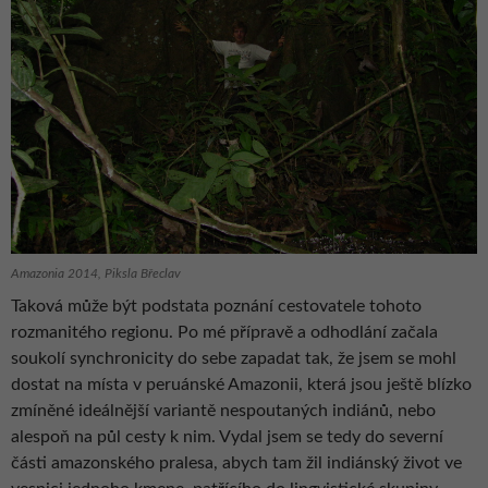
Amazonia 2014, Piksla Břeclav
Taková může být podstata poznání cestovatele tohoto
rozmanitého regionu. Po mé přípravě a odhodlání začala
soukolí synchronicity do sebe zapadat tak, že jsem se mohl
dostat na místa v peruánské Amazonii, která jsou ještě blízko
zmíněné ideálnější variantě nespoutaných indiánů, nebo
alespoň na půl cesty k nim. Vydal jsem se tedy do severní
části amazonského pralesa, abych tam žil indiánský život ve