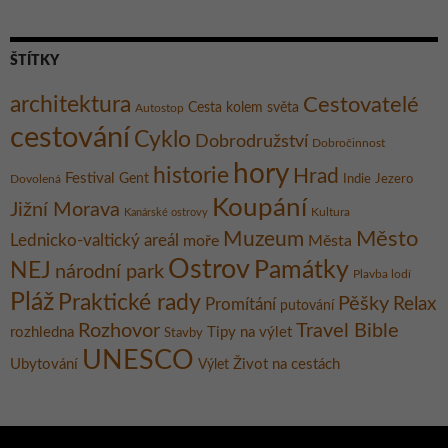
ŠTÍTKY
architektura
Cestovatelé
Cesta kolem světa
Autostop
cestování
Cyklo
Dobrodružství
Dobročinnost
hory
historie
Hrad
Festival
Gent
Dovolená
Indie
Jezero
Koupání
Jižní Morava
Kultura
Kanárské ostrovy
Město
Muzeum
Lednicko-valtický areál
moře
Města
Ostrov
Památky
NEJ
národní park
Plavba lodí
Pláž
Praktické rady
Pěšky
Relax
Promítání
putování
Rozhovor
Travel Bible
rozhledna
Tipy na výlet
Stavby
UNESCO
Ubytování
Život na cestách
Výlet