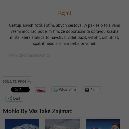
Kejml
Cestuji, abych fotil. Fotím, abych cestoval. A pak se o to s vámi
všemi moc rád podělím tím, že doporučím ta opravdu krásná
místa, která stála za to navštívit, vidět, zažít, vyfotit, ochutnat,
spatřit nebo si k nim třeba přivonět.
www.zivotnacestach.cz
SDÍLEJTE, PROSÍM:
WhatsApp
E-mail
Další
Mohlo By Vás Také Zajímat: