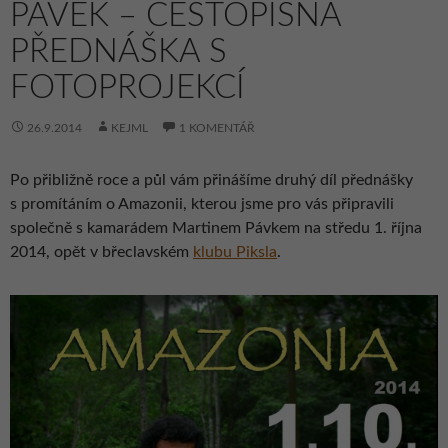
PÁVEK – CESTOPISNÁ
PŘEDNÁŠKA S
FOTOPROJEKCÍ
26.9.2014
KEJML
1 KOMENTÁŘ
Po přibližně roce a půl vám přinášíme druhý díl přednášky
s promítáním o Amazonii, kterou jsme pro vás připravili
společně s kamarádem Martinem Pávkem na středu 1. října
2014, opět v břeclavském
klubu Piksla
.