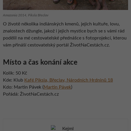
Amazonia 2014, Piksla Břeclav
O životě několika indiánských kmenů, jejich kultuře, lovu,
znalostech džungle, jakož i jejich mystice bych se s vámi rád
podělil na mé cestovatelské přednášce s fotoprojekcí, kterou
vám přináší cestovatelský portál ŽivotNaCestách.cz.
Místo a čas konání akce
Kolik: 50 Kč
Kde: Klub
Kafé Piksla, Břeclav, Národních Hrdninů 18
Kdo: Martin Pávek (
Martin Pávek
)
Pořádá: ŽivotNaCestách.cz