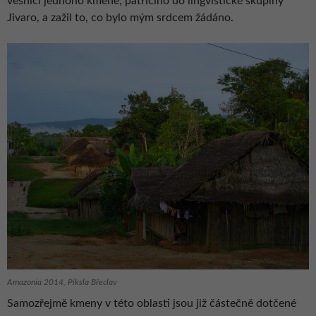
vesnici jednoho kmene, patřícího do lingvistické skupiny
Jivaro, a zažil to, co bylo mým srdcem žádáno.
Amazonia 2014, Piksla Břeclav
Samozřejmě kmeny v této oblasti jsou již částečně dotčené