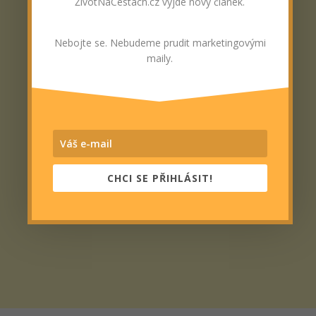
ŽivotNaCestách.cz vyjde nový článek.
Nebojte se. Nebudeme prudit marketingovými
maily.
CHCI SE PŘIHLÁSIT!