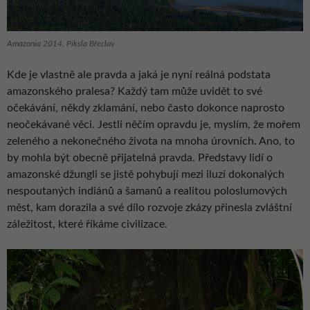
Amazonia 2014, Piksla Břeclav
Kde je vlastně ale pravda a jaká je nyní reálná podstata
amazonského pralesa? Každý tam může uvidět to své
očekávání, někdy zklamání, nebo často dokonce naprosto
neočekávané věci. Jestli něčím opravdu je, myslím, že mořem
zeleného a nekonečného života na mnoha úrovních. Ano, to
by mohla být obecně přijatelná pravda. Představy lidí o
amazonské džungli se jistě pohybují mezi iluzí dokonalých
nespoutaných indiánů a šamanů a realitou poloslumových
měst, kam dorazila a své dílo rozvoje zkázy přinesla zvláštní
záležitost, které říkáme civilizace.