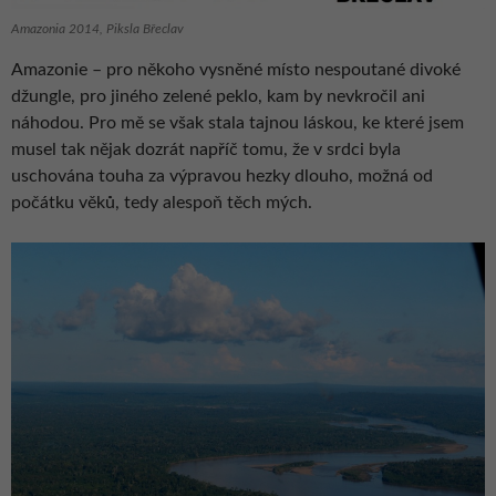
Amazonia 2014, Piksla Břeclav
Amazonie – pro někoho vysněné místo nespoutané divoké
džungle, pro jiného zelené peklo, kam by nevkročil ani
náhodou. Pro mě se však stala tajnou láskou, ke které jsem
musel tak nějak dozrát napříč tomu, že v srdci byla
uschována touha za výpravou hezky dlouho, možná od
počátku věků, tedy alespoň těch mých.