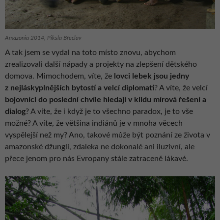
Amazonia 2014, Piksla Břeclav
A tak jsem se vydal na toto místo znovu, abychom
zrealizovali další nápady a projekty na zlepšení dětského
domova. Mimochodem, víte, že
lovci lebek jsou jedny
z nejláskyplnějších bytostí a velcí diplomati
? A víte, že velcí
bojovníci do poslední chvíle hledají v klidu mírová řešení a
dialog
? A víte, že i když je to všechno paradox, je to vše
možné? A víte, že většina indiánů je v mnoha věcech
vyspělejší než my? Ano, takové může být poznání ze života v
amazonské džungli, zdaleka ne dokonalé ani iluzivní, ale
přece jenom pro nás Evropany stále zatraceně lákavé.