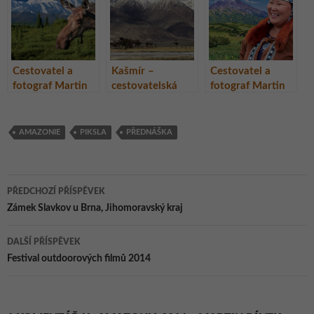
Cestovatel a
Kašmír –
Cestovatel a
fotograf Martin
cestovatelská
fotograf Martin
Loew uvádí
přednáška a
Loew uvádí
diashow turné
promítání
nejnovější
Aljaška –
diashow
AMAZONIE
PIKSLA
PŘEDNÁŠKA
divočina zlatého
Kamčatka –
severu
poloostrov
sopek
Navigace
PŘEDCHOZÍ PŘÍSPĚVEK
pro
Zámek Slavkov u Brna, Jihomoravský kraj
příspěvky
DALŠÍ PŘÍSPĚVEK
Festival outdoorových filmů 2014