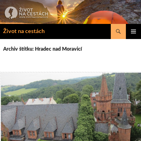
Přejít
k
obsahu
webu
Hledat
Život na cestách
ZÁKLAD
NAVIGA
Archiv štítku: Hradec nad Moravicí
MENU