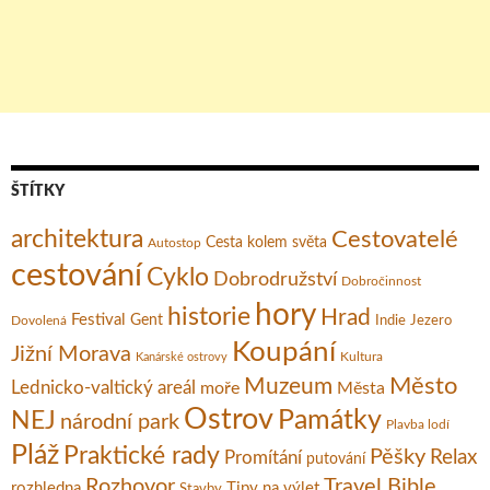
ŠTÍTKY
architektura
Cestovatelé
Cesta kolem světa
Autostop
cestování
Cyklo
Dobrodružství
Dobročinnost
hory
historie
Hrad
Festival
Gent
Dovolená
Indie
Jezero
Koupání
Jižní Morava
Kultura
Kanárské ostrovy
Město
Muzeum
Lednicko-valtický areál
moře
Města
Ostrov
Památky
NEJ
národní park
Plavba lodí
Pláž
Praktické rady
Pěšky
Relax
Promítání
putování
Rozhovor
Travel Bible
rozhledna
Tipy na výlet
Stavby